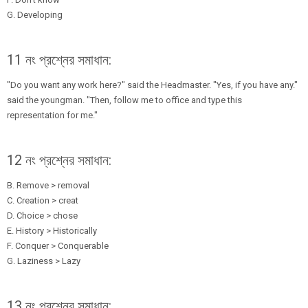
G. Developing
11 নং প্রশ্নের সমাধান:
"Do you want any work here?" said the Headmaster. "Yes, if you have any."
said the youngman. "Then, follow me to office and type this
representation for me."
12 নং প্রশ্নের সমাধান:
B. Remove > removal
C. Creation > creat
D. Choice > chose
E. History > Historically
F. Conquer > Conquerable
G. Laziness > Lazy
13 নং প্রশ্নের সমাধান: