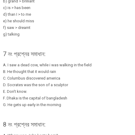
b) grand > brilliant
c) is > has been
d) than I > to me
e) he should miss
f) saw > dreamt
g) talking
7 নং প্রশ্নের সমাধান:
A. I saw a dead cow, while i was walking in the field
B. He thought that it would rain
C. Columbus discovered america
D. Socrates was the son of a sculptor
E. Don't know.
F. Dhaka is the capital of bangladesh
G. He gets up early in the morning
8 নং প্রশ্নের সমাধান: