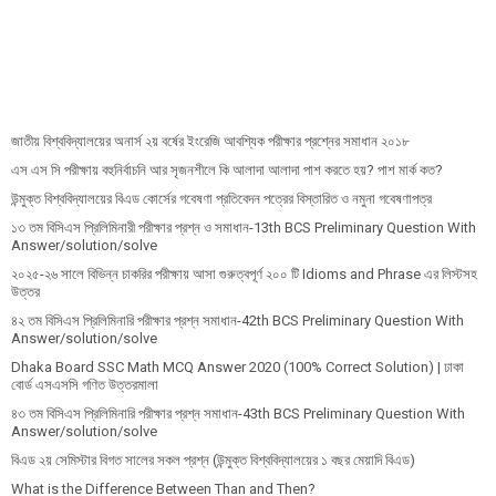
জাতীয় বিশ্ববিদ্যালয়ের অনার্স ২য় বর্ষের ইংরেজি আবশ্যিক পরীক্ষার প্রশ্নের সমাধান ২০১৮
এস এস সি পরীক্ষায় বহুনির্বাচনি আর সৃজনশীলে কি আলাদা আলাদা পাশ করতে হয়? পাশ মার্ক কত?
উন্মুক্ত বিশ্ববিদ্যালয়ের বিএড কোর্সের গবেষণা প্রতিবেদন পত্রের বিস্তারিত ও নমুনা গবেষণাপত্র
১৩ তম বিসিএস প্রি‌লি‌মিনারী পরীক্ষার প্রশ্ন ও সমাধান-13th BCS Preliminary Question With
Answer/solution/solve
২০২৫-২৬ সালে বিভিন্ন চাকরির পরীক্ষায় আসা গুরুত্বপূর্ণ ২০০ টি Idioms and Phrase এর লিস্টসহ
উত্তর
৪২ তম বিসিএস প্রিলিমিনারি পরীক্ষার প্রশ্ন সমাধান-42th BCS Preliminary Question With
Answer/solution/solve
Dhaka Board SSC Math MCQ Answer 2020 (100% Correct Solution) | ঢাকা
বোর্ড এসএসসি গণিত উত্তরমালা
৪৩ তম বিসিএস প্রিলিমিনারি পরীক্ষার প্রশ্ন সমাধান-43th BCS Preliminary Question With
Answer/solution/solve
বিএড ২য় সেমিস্টার বিগত সালের সকল প্রশ্ন (উন্মুক্ত বিশ্ববিদ্যালয়ের ১ বছর মেয়াদি বিএড)
What is the Difference Between Than and Then?