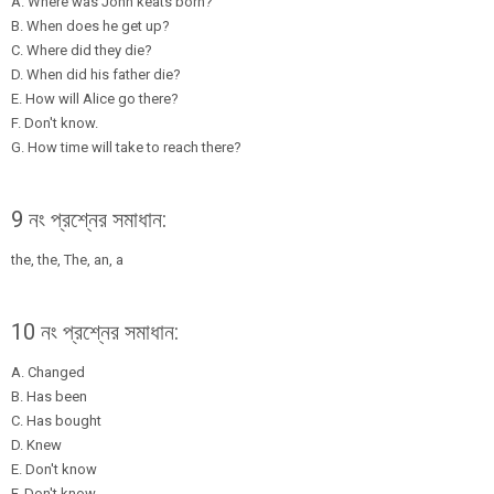
A. Where was John keats born?
B. When does he get up?
C. Where did they die?
D. When did his father die?
E. How will Alice go there?
F. Don't know.
G. How time will take to reach there?
9 নং প্রশ্নের সমাধান:
the, the, The, an, a
10 নং প্রশ্নের সমাধান:
A. Changed
B. Has been
C. Has bought
D. Knew
E. Don't know
F. Don't know