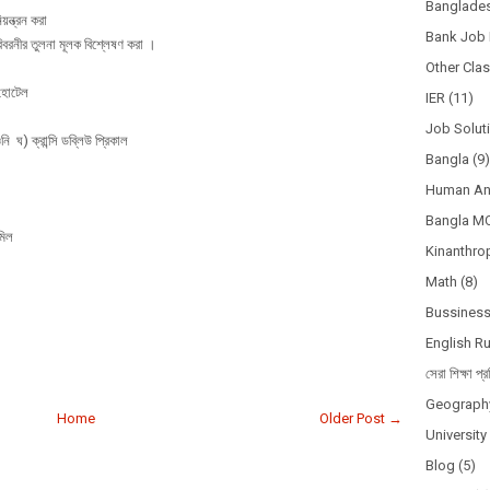
Banglades
য়ন্ত্রন করা
Bank Job 
ীর তুলনা মূলক বিশ্লেষণ করা ।
Other Cla
 হোটেল
IER
(11)
Job Solut
) ক্রান্সি ডব্লিউ প্রিকাল
Bangla
(9)
Human A
Bangla M
মিল
Kinanthro
Math
(8)
র
Bussines
English R
সেরা শিক্ষা প্র
Geograph
Home
Older Post →
Universit
Blog
(5)