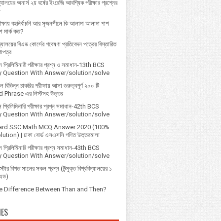
্যালয়ের অনার্স ২য় বর্ষের ইংরেজি আবশ্যিক পরীক্ষার প্রশ্নের
৮
ক্ষায় বহুনির্বাচনি আর সৃজনশীলে কি আলাদা আলাদা পাশ
 মার্ক কত?
বিদ্যালয়ের বিএড কোর্সের গবেষণা প্রতিবেদন পত্রের বিস্তারিত
ণাপত্র
প্রি‌লি‌মিনারী পরীক্ষার প্রশ্ন ও সমাধান-13th BCS
ry Question With Answer/solution/solve
বিভিন্ন চাকরির পরীক্ষায় আসা গুরুত্বপূর্ণ ২০০ টি
 Phrase এর লিস্টসহ উত্তর
 প্রিলিমিনারি পরীক্ষার প্রশ্ন সমাধান-42th BCS
ry Question With Answer/solution/solve
ard SSC Math MCQ Answer 2020 (100%
ution) | ঢাকা বোর্ড এসএসসি গণিত উত্তরমালা
 প্রিলিমিনারি পরীক্ষার প্রশ্ন সমাধান-43th BCS
ry Question With Answer/solution/solve
্টার বিগত সালের সকল প্রশ্ন (উন্মুক্ত বিশ্ববিদ্যালয়ের ১
িএড)
he Difference Between Than and Then?
IES