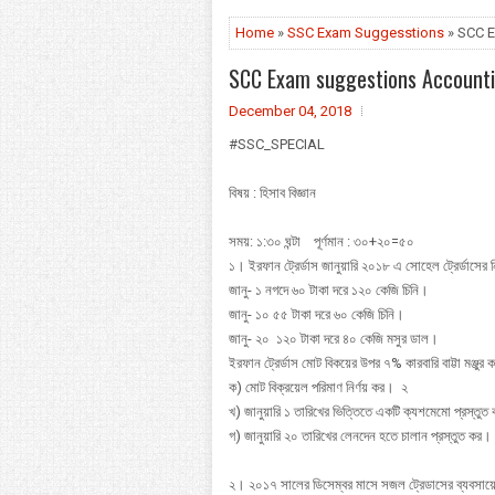
Home
»
SSC Exam Suggesstions
» SCC Ex
SCC Exam suggestions Accounting
December 04, 2018
#SSC_SPECIAL
বিষয় : হিসাব বিজ্ঞান
সময়: ১:৩০ ঘন্টা পূর্ণমান : ৩০+২০=৫০
১। ইরফান ট্রের্ডাস জানুয়ারি ২০১৮ এ সোহেল ট্রের্ডা
জানু- ১ নগদে ৬০ টাকা দরে ১২০ কেজি চিনি।
জানু- ১০ ৫৫ টাকা দরে ৬০ কেজি চিনি।
জানু- ২০ ১২০ টাকা দরে ৪০ কেজি মসুর ডাল।
ইরফান ট্রের্ডাস মোট বিকয়ের উপর ৭% কারবারি বাট্টা মঞ্জু
ক) মোট বিক্রয়েল পরিমাণ নির্ণয় কর। ২
খ) জানুয়ারি ১ তারিখের ভিত্তিতে একটি ক্যশমেমো প্রস্ত
গ) জানুয়ারি ২০ তারিখের লেনদেন হতে চালান প্রস্তুত ক
২। ২০১৭ সালের ডিসেম্বর মাসে সজল ট্রেডাসের ব্যবস