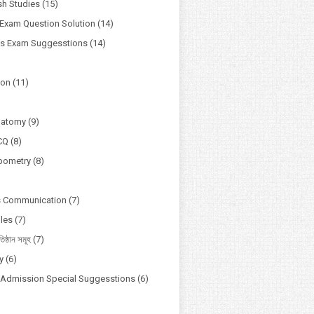
h Studies
(15)
Exam Question Solution
(14)
ss Exam Suggesstions
(14)
ion
(11)
natomy
(9)
CQ
(8)
pometry
(8)
s Communication
(7)
ules
(7)
তিষ্ঠান সমূহ
(7)
y
(6)
y Admission Special Suggesstions
(6)