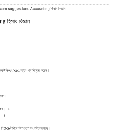
am suggestions Accounting হিসাব বিজ্ঞান
 হিসাব বিজ্ঞান
সের নিকট নি¤েœাক্ত পণ্য বিক্রয় করেন।
র করেন।
ুত কর। ৪
র। ৪
ায়ে নি¤œলিখিত ঘটনাগুলো সংঘটিত হয়েছে।