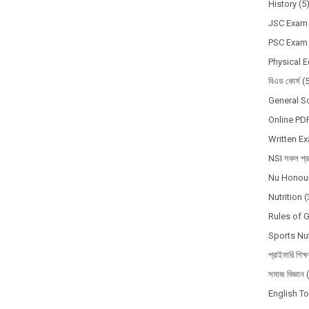
History
(5
JSC Exam
PSC Exam
Physical 
বিএড কোর্স
(
General S
Online PD
Written E
NSI সকল প্রশ
Nu Honour
Nutrition
(
Rules of 
Sports Nut
প্রাইমারি শিক্
সমাজ বিজ্ঞান
English T