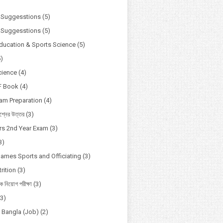
)
 Suggesstions
(5)
 Suggesstions
(5)
Education & Sports Science
(5)
5)
cience
(4)
F Book
(4)
xam Preparation
(4)
্নের উত্তর
(3)
s 2nd Year Exam
(3)
3)
Games Sports and Officiating
(3)
rition
(3)
ষক নিয়োগ পরীক্ষা
(3)
(3)
o Bangla (Job)
(2)