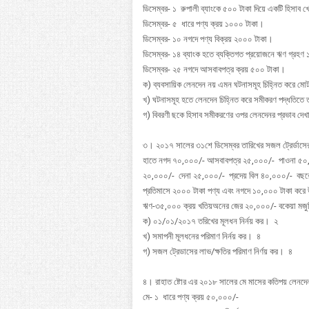
ডিসেম্বর- ১ রুপালী ব্যাংকে ৫০০ টাকা দিয়ে একটি হিসাব
ডিসেম্বর- ৫ ধারে পণ্য ক্রয় ১০০০ টাকা।
ডিসেম্বর- ১০ নগদে পণ্য বিক্রয় ২০০০ টাকা।
ডিসেম্বর- ১৪ ব্যাংক হতে ব্যক্তিগত প্রয়োজনে ঋণ গ্রহ
ডিসেম্বর- ২৫ নগদে আসবাবপত্র ক্রয় ৫০০ টাকা।
ক) ব্যবসায়িক লেনদেন নয় এমন ঘটনাসমূহ চিহ্নিত করে মোট
খ) ঘটনাসমূহ হতে লেনদেন চিহ্নিত করে সমীকরণ পদ্ধতি
গ) বিবরণী ছকে হিসাব সমীকরণের ওপর লেনদেনর প্রভাব দ
৩। ২০১৭ সালের ৩১শে ডিসেম্বর তারিখের সজল ট্রের্ডাসের
হাতে নগদ ৭০,০০০/- আসবাবপত্র ২৫,০০০/- পাওনা ৫০,
২০,০০০/- দেনা ২৫,০০০/- প্রদেয় বিল ৪০,০০০/- বছরের
প্রতিমাসে ২০০০ টাকা পণ্য এবং নগদে ১০,০০০ টাকা করে
ঋণ-৩৫,০০০ ক্রয় খতিয়অনের জের ২০,০০০/- বকেয়া মজুরি 
ক) ০১/০১/২০১৭ তরিখের মূলধন নির্নয় কর। ২
খ) সমাপনী মূলধনের পরিমাণ নির্নয় কর। ৪
গ) সজল ট্রেডাসের লাভ/ক্ষতির পরিমাণ নির্ণয় কর। ৪
৪। রাহাত ষ্টোর এর ২০১৮ সালের মে মাসের কতিপয় লেন
মে- ১ ধারে পণ্য ক্রয় ৫০,০০০/-