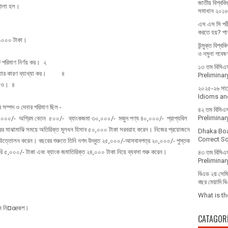
জাতীয় বিশ্ববিদ
 খোলা হল।
সমাধান ২০১
এস এস সি পরী
করতে হয়? পাশ
ণ ১০০০ টাকা।
উন্মুক্ত বিশ্ব
ও নমুনা গবেষ
 পরিমাণ নির্ণয় কর। ২
১৩ তম বিসিএস 
তে তার কারণ ব্যাখ্যা কর। ৪
Prelimina
েখাও। ৪
২০২৫-২৬ সালে 
Idioms and
 সম্পদ ও দেনার পরিমাণ ছিল -
৪২ তম বিসিএস
Prelimina
০০০/- অগ্রিম বেতন ৫০০/- ব্যাংকজমা ৩০,০০০/- মজুদ পণ্য ৪০,০০০/- প্রাপ্যবিল
 মাঝামাঝি সময়ে অতিরিক্ত মূলধন হিসাব ৫০,০০০ টাকা সরবরাহ করেন। নিজের প্রয়োজনে
Dhaka Bo
Correct Sol
 উত্তোলন করেন। বছরের শুরুতে তিনি নগদ উদ্বৃত ২৫,০০০/-আসবাবপত্র ২০,০০০/- পুস্তক
৫,০০০/- টাকা এবং ব্যাংক জমাতিরিক্ত ২৪,০০০ টাকা নিয়ে ব্যবসা শুরু করেন।
৪৩ তম বিসিএস
Prelimina
বিএড ২য় সেমিস
বছর মেয়াদি ব
What is t
দেন নি¤œরূপ।
CATAGOR