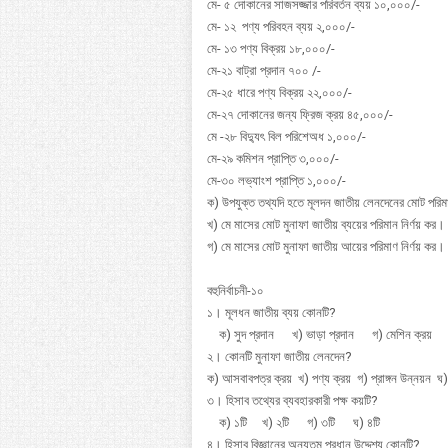
মে- ৫ দোকানের সাজসজ্জার পরিবর্তন ব্যয় ১০,০০০/-
মে- ১২ পণ্য পরিবহন ব্যয় ২,০০০/-
মে- ১৩ পণ্য বিক্রয় ১৮,০০০/-
মে-২১ বাট্রা প্রদান ৭০০ /-
মে-২৫ ধারে পণ্য বিক্রয় ২২,০০০/-
মে-২৭ দোকানের জন্য ফ্রিজ ক্রয় ৪৫,০০০/-
মে -২৮ বিদ্যুৎ বিল পরিশেঅধ ১,০০০/-
মে-২৯ কমিশন প্রাপ্তি ৩,০০০/-
মে-৩০ লভ্যাংশ প্রাপ্তি ১,০০০/-
ক) উপযুক্ত তথ্যদি হতে মূলদন জাতীয় লেনদেনের মোট পরিম
খ) মে মাসের মোট মুনাফা জাতীয় ব্যয়ের পরিমান নির্ণয় কর।
গ) মে মাসের মোট মুনাফা জাতীয় আয়ের পরিমাণ নির্ণয় কর।
বহুনির্বাচনী-১০
১। মূলধন জাতীয় ব্যয় কোনটি?
ক) সুদ প্রদান খ) ভাড়া প্রদান গ) মেশিন ক্রয় ঘ
২। কোনটি মুনাফা জাতীয় লেনদেন?
ক) আসবাবপত্র ক্রয় খ) পণ্য ক্রয় গ) প্রাঙ্গন উন্নয়ন ঘ) য
৩। হিসাব তথ্যের ব্যবহারকারী পক্ষ কয়টি?
ক) ১টি খ) ২টি গ) ৩টি ঘ) ৪টি
৪। হিসাব বিজ্ঞানের অন্যতম প্রধান উদ্দেশ্য কোনটি?