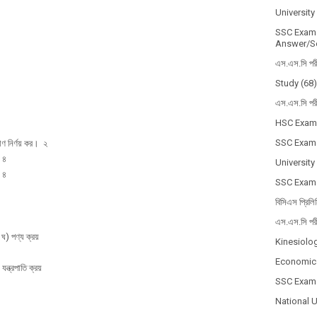
Universit
SSC Exam 
Answer/So
এস.এস.সি পর
Study
(68)
এস.এস.সি পর
HSC Exam
SSC Exam
াণ নির্ণয় কর। ২
 ৪
University
 ৪
SSC Exam
বিসিএস প্রিলি
এস.এস.সি পর
) পণ্য ক্রয়
Kinesiolo
Economic
ন্ত্রপাতি ক্রয়
SSC Exam
National 