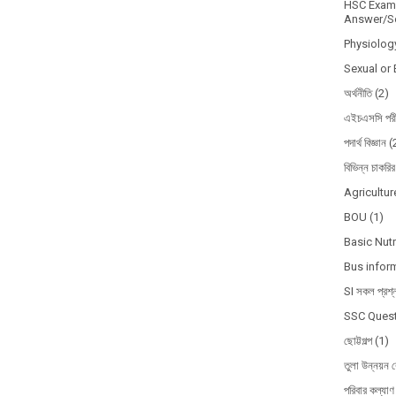
HSC Exam 
Answer/So
Physiolog
Sexual or 
অর্থনীতি
(2)
এইচএসসি পরী
পদার্থ বিজ্ঞান
(
বিভিন্ন চাকরির
Agricultur
BOU
(1)
Basic Nutr
Bus infor
SI সকল প্রশ্
SSC Quest
ছোট্টগল্প
(1)
তুলা উন্নয়ন ব
পরিবার কল্যাণ 