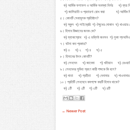
ক) আর্থিক ফলাফল ও আর্থিক অবস্থা নির্নয় খ) ব্যয় নি
গ) জালিয়াতি ও প্রতারণা রোধ করা ঘ) আর্থিক বিবরন
৫। কোনটি সেবামূলক প্রতিষ্ঠান?
ক) স্কুল খ) লাইব্রেরি গ) ঔষুধের দোকান ঘ) খাওয়ার
৬। হিসাব বিজ্ঞানের জনক কে?
ক) ম্যাকগ্রোথ খ) এ ডব্লিউ জনসন গ) লুকা প্যঅসিওনি ঘ
৭। ঘটনা কত প্রকার?
ক) ৩ খ) ২ গ) ৪ ঘ) ৫
৮। হিসাবের উৎস কোনটি?
ক) লেনদেন খ) জাবেদা গ) খতিয়ান ঘ) রেওয়া
৯। লেনদেনর সুবিধা গ্রহণ কারী পক্ষকে কি বলে?
ক) দাতা খ) গ্রহীতা গ) দেনাদার ঘ) পাওনাদা
১০। প্রতিটি লেনদেনে কমপক্ষে কয়টি হিসাব থাকে?
ক) ১টি খ) ২টি গ) ৩টি ঘ) ৪টি
← Newer Post