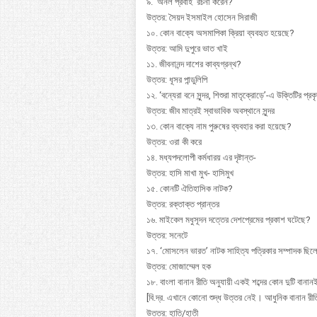
৯. ‘অনল প্রবাহ’ রচনা করেন?
উত্তর: সৈয়দ ইসমাইল হোসেন সিরাজী
১০. কোন বাক্যে অসমাপিকা ক্রিয়া ব্যবহৃত হয়েছে?
উত্তর: আমি দুপুরে ভাত খাই
১১. জীবনানন্দ দাশের কাব্যগ্রন্থ?
উত্তর: ধূসর পান্ডুলিপি
১২. ‘বন্যেরা বনে সুন্দর, শিশুরা মাতৃক্রোড়ে’-এ উক্তিটির প্রকৃ
উত্তর: জীব মাত্রই স্বাভাবিক অবস্থানে সুন্দর
১৩. কোন বাক্যে নাম পুরুষের ব্যবহার করা হয়েছে?
উত্তর: ওরা কী করে
১৪. মধ্যপদলোপী কর্মধারয় এর দৃষ্টান্ত-
উত্তর: হাসি মাখা মুখ- হাসিমুখ
১৫. কোনটি ঐতিহাসিক নাটক?
উত্তর: রক্তাক্ত প্রান্তর
১৬. মাইকেল মধুসূদন দত্তের দেশপ্রেমের প্রকাশ ঘটেছে?
উত্তর: সনেটে
১৭. ‘মোসলেন ভারত’ নাটক সাহিত্য পত্রিকার সম্পাদক ছিল
উত্তর: মোজাম্মেল হক
১৮. বাংলা বানান রীতি অনুযায়ী একই শব্দের কোন দুটি বানানই
[বি.দ্র. এখানে কোনো শুদ্ধ উত্তর নেই। আধুনিক বানান রীত
উত্তর: হাতি/হাতী