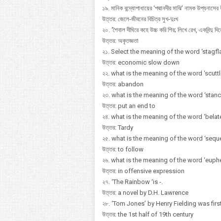
১৯. মানিক বন্দ্যোপাধায়ের ‘পদ্মানদীর মাঝি’ নামক উপ্যনাসের
উত্তর: জেলে-জীবনের বিচিত্র সুখ-দুঃখ
২০. ‘শৈবাল দীঘিরে কহে উচ্চ করি শির; লিখে রেখ, একবিন্দু দ
উত্তর: অকৃতজ্ঞতা
২১. Select the meaning of the word ‘stagfla
উত্তর: economic slow down
২২. what is the meaning of the word ‘scuttl
উত্তর: abandon
২৩. what is the meaning of the word ‘stanc
উত্তর: put an end to
২৪. what is the meaning of the word ‘belat
উত্তর: Tardy
২৫. what is the meaning of the word ‘sequ
উত্তর: to follow
২৬. what is the meaning of the word ‘eup
উত্তর: in offensive expression
২৭. ‘The Rainbow ‘is -.
উত্তর: a novel by D.H. Lawrence
২৮. ‘Tom Jones’ by Henry Fielding was first
উত্তর: the 1st half of 19th century