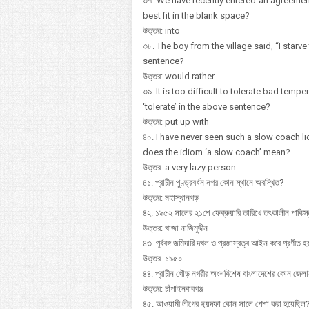
৩৭. We have recently entered-an agreement
best fit in the blank space?
উত্তর: into
৩৮. The boy from the village said, “I star
sentence?
উত্তর: would rather
৩৯. It is too difficult to tolerate bad tem
‘tolerate’ in the above sentence?
উত্তর: put up with
৪০. I have never seen such a slow coach li
does the idiom ‘a slow coach’ mean?
উত্তর: a very lazy person
৪১. প্রাচীন পুণ্ড্রবর্ধন নগর কোন স্থানে অবস্থিত?
উত্তর: মহাস্থানগড়
৪২. ১৯৫২ সালের ২১শে ফেব্রুয়ারি তারিখে তৎকালীন পাকিস্ত
উত্তর: খাজা নাজিমুদ্দীন
৪৩. পূর্ববঙ্গ জমিদারি দখল ও প্রজাস্বত্ব আইন কবে প্রণীত 
উত্তর: ১৯৫০
৪৪. প্রাচীন গৌড় নগরীর অংশবিশেষ বাংলাদেশের কোন জেল
উত্তর: চাঁপাইনবাবগঞ্জ
৪৫. আওয়ামী লীগের ছয়দফা কোন সালে পেশা করা হয়েছিল