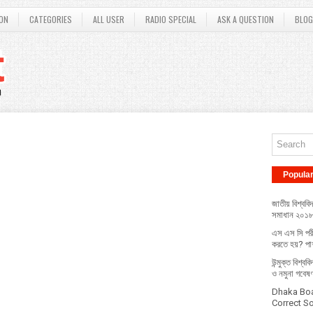
ON
CATEGORIES
ALL USER
RADIO SPECIAL
ASK A QUESTION
BLOG
Popula
জাতীয় বিশ্ববিদ
সমাধান ২০১
এস এস সি পরী
করতে হয়? পাশ
উন্মুক্ত বিশ্ব
ও নমুনা গবেষ
Dhaka Bo
Correct Sol