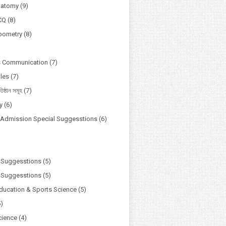
natomy
(9)
CQ
(8)
pometry
(8)
s Communication
(7)
ules
(7)
তিষ্ঠান সমূহ
(7)
y
(6)
y Admission Special Suggesstions
(6)
)
 Suggesstions
(5)
 Suggesstions
(5)
Education & Sports Science
(5)
5)
cience
(4)