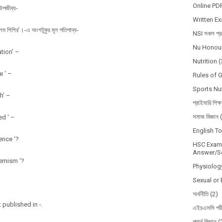
Online PD
 উপজীব্য-
Written E
িলেম শিশির’।-এ অংশটুকুর মূল পতিপাদ্য-
NSI সকল প্রশ
Nu Honour
tion’ –
Nutrition
(
e ‘ –
Rules of 
Sports Nut
h’ –
প্রাইমারি শিক্
সমাজ বিজ্ঞান
ed ‘ –
English T
ence ‘?
HSC Exam 
Answer/So
hemism ‘?
Physiolog
Sexual or 
অর্থনীতি
(2)
 published in -.
এইচএসসি পরী
পদার্থ বিজ্ঞান
(