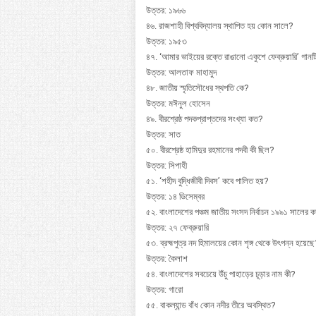
উত্তর: ১৯৬৬
৪৬. রাজশাহী বিশ্ববিদ্যালয় স্থাপিত হয় কোন সালে?
উত্তর: ১৯৫৩
৪৭. ‘আমার ভাইয়ের রক্তে রাঙানো একুশে ফেব্রুয়ারি’ গানট
উত্তর: আলতাফ মাহামুদ
৪৮. জাতীয় স্মৃতিসৌধের স্থপতি কে?
উত্তর: মঈনুল হোসেন
৪৯. বীরশ্রেষ্ঠ পদকপ্রাপ্তদের সংখ্যা কত?
উত্তর: সাত
৫০. বীরশ্রেষ্ঠ হামিদুর রহমানের পদবী কী ছিল?
উত্তর: সিপাহী
৫১. ‘শহীদ বুদ্ধিজীবী দিবস’ কবে পালিত হয়?
উত্তর: ১৪ ডিসেম্বর
৫২. বাংলাদেশের পঞ্চম জাতীয় সংসদ নির্বাচন ১৯৯১ সালের ক
উত্তর: ২৭ ফেব্রুয়ারি
৫৩. ব্রহ্মপুত্র নদ হিমালয়ের কোন শৃঙ্গ থেকে উৎপন্ন হয়েছ
উত্তর: কৈলাশ
৫৪. বাংলাদেশের সবচেয়ে উঁচু পাহাড়ের চূড়ার নাম কী?
উত্তর: গারো
৫৫. বাকল্যান্ড বাঁধ কোন নদীর তীরে অবস্থিত?