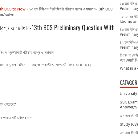
১৩ তম বিসিএস 
Prelimina
ধান 10th BCS to Now
» ১৩ তম বিসিএস প্রি‌লি‌মিনারী পরীক্ষার প্রশ্ন ও সমাধান-13th BCS
on/solve
২০২৫-২৬ সালে 
Idioms and
ার প্রশ্ন ও সমাধান-13th BCS Preliminary Question With
৪৩ তম বিসিএস
Prelimina
৪২ তম বিসিএস
Prelimina
িএস প্রি‌লি‌মিনারী পরীক্ষার প্রশ্ন ও সমাধান
বিএড ২য় সেমিস
বছর মেয়াদি ব
নানোর অনুরোধ রইলো। তাহলে পরবর্তীতে আপডেট করে নেয়া হবে।
What is a
CATAGOR
Universit
SSC Exam 
্রকাশ পেয়েছে?
Answer/So
এস.এস.সি পর
র প্রধান দুটি চরিত্রে নাম-
Study
(68)
এস.এস.সি পর