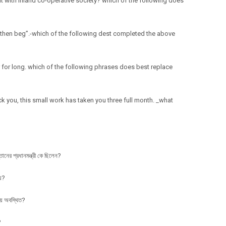
 with Inland co-operative society? which of the following does
ve then beg”.-which of the following dest completed the above
per for long. which of the following phrases does best replace
ck you, this small work has taken you three full month. _what
ানের প্রধানমন্ত্রী কে ছিলেন?
হয়?
ায় অবস্থিত?
?