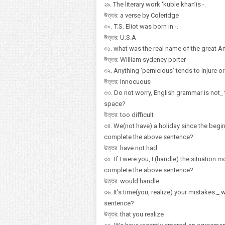
২৯. The literary work ‘kuble khan’is -.
উত্তর: a verse by Coleridge
৩০. T.S. Eliot was born in -.
উত্তর: U.S.A
৩১. what was the real name of the great Am
উত্তর: William sydeney porter
৩২. Anything ‘pernicious’ tends to injure 
উত্তর: Innocuous
৩৩. Do not worry, English grammar is not_ 
space?
উত্তর: too difficult
৩৪. We(not have) a holiday since the begi
complete the above sentence?
উত্তর: have not had
৩৫. If I were you, I (handle) the situation
complete the above sentence?
উত্তর: would handle
৩৬. It’s time(you, realize) your mistakes.
sentence?
উত্তর: that you realize