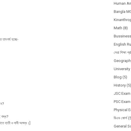
Human A
Bangla M
Kinanthro
Math
(8)
Bussines
ত তাৎপর্য হচ্ছে-
English R
সেরা শিক্ষা প্র
Geograph
Universit
Blog
(5)
History
(5
JSC Exam
PSC Exam
েন?
Physical 
 শুদ্ধ?
বিএড কোর্স
(
িতে হাতী ও দাদী অশুদ্ধ।]
General S