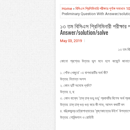
Home
»
বিসিএস প্রিলিমিনারি পরীক্ষার পূর্ণাঙ্গ সমা
Preliminary Question With Answer/soluti
১৩ তম বিসিএস প্রি‌লি‌মিনারী পরীক্ষ
Answer/solution/solve
May 03, 2019
১৩ তম বিস
কোনো প্রশ্নের উত্তর ভুল মনে হলে কমেন্টে জা
১. গোঁফ-খেজুরে’ -এ বাগধারাটির অর্থ কী?
উত্তর: নিতান্ত অলস
২. কোন দুটি অঘোষ ধ্বনি?
উত্তর: চ, ছ
৩. কোন বাক্যে ‘ঢাক্ ঢাক্ গুডু গুডু’ প্রবাদটির বিশেষ অর্থ প
উত্তর: ঢাক্ ঢাক্ গুড় গুড় করে কী লাভ, আসল কথাটি বল
৪. বঙ্কিমচন্দ্র চট্রোপাধ্যায়ের ‘কৃষ্ণকান্তের উইল’ উপন্যাসে
উত্তর: গোবিন্দলাল ও রোহিনী