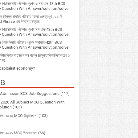
প্রি‌লি‌মিনারী পরীক্ষার প্রশ্ন ও সমাধান-13th BCS
ry Question With Answer/solution/solve
বিভিন্ন চাকরির পরীক্ষায় আসা গুরুত্বপূর্ণ ২০০ টি
 Phrase এর লিস্টসহ উত্তর
 প্রিলিমিনারি পরীক্ষার প্রশ্ন সমাধান-43th BCS
ry Question With Answer/solution/solve
 প্রিলিমিনারি পরীক্ষার প্রশ্ন সমাধান-42th BCS
ry Question With Answer/solution/solve
্টার বিগত সালের সকল প্রশ্ন (উন্মুক্ত বিশ্ববিদ্যালয়ের ১
িএড)
 capitalist economy?
IES
y Admission BCS Job Suggestions
(117)
2020 All Subject MCQ Question With
lution
(105)
ীক্ষা ২০২০ MCQ উত্তরমালা
(103)
ীক্ষা ২০২১ MCQ উত্তরমালা
(66)