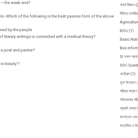
l — the week-end?
পদার্থ বিজ্ঞান
(
বিভিন্ন চাকরির
s -Which of the following is the best passive form of the above
Agricultur
ered by the people
BOU
(1)
f literary writings is connected with a medical theory?
Basic Nutr
Bus infor
 a poet and painter?
SI সকল প্রশ্
 is beauty’?
SSC Quest
ছোট্টগল্প
(1)
তুলা উন্নয়ন ব
পরিবার কল্যাণ 
পশ্চিমবঙ্গের পরী
প্রবাসি কল্যাণ
বাংলাদেশ বেসর
মাধ্যমিক ও উচ্