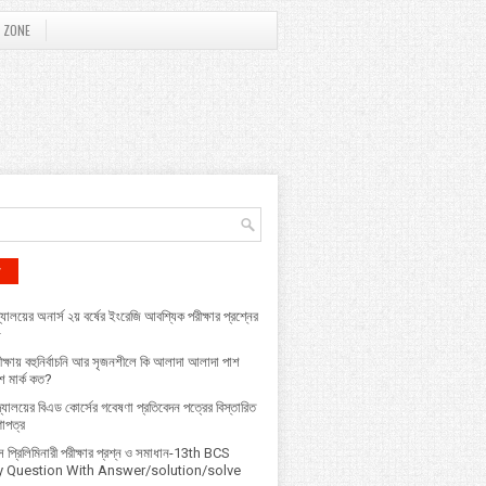
 ZONE
r
্যালয়ের অনার্স ২য় বর্ষের ইংরেজি আবশ্যিক পরীক্ষার প্রশ্নের
৮
ক্ষায় বহুনির্বাচনি আর সৃজনশীলে কি আলাদা আলাদা পাশ
 মার্ক কত?
বিদ্যালয়ের বিএড কোর্সের গবেষণা প্রতিবেদন পত্রের বিস্তারিত
ণাপত্র
প্রি‌লি‌মিনারী পরীক্ষার প্রশ্ন ও সমাধান-13th BCS
ry Question With Answer/solution/solve