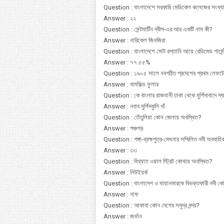
Question : বাংলাদেশে সরকারি মেডিকেল কলেজের সংখ্য
Answer : ২২
Question : সেন্টমার্টিন দ্বীপ-এর আর একটি নাম কী?
Answer : নারিকেল জিনজিরা
Question : বাংলাদেশে মোট রপ্তানি আয়ে রেডিমেড গার্
Answer : ৭৭.৫৫%
Question : ১৯০৫ সালে নবগঠিত প্রদেশের প্রথম লেফটেনে
Answer : বামফিল্ড ফুলার
Question : কে বাংলার রাজধানী ঢাকা থেকে মুর্শিদাবাদে স্
Answer : নবাব মুর্শিদকুলি খাঁ
Question : তেঁতুলিয়া কোন জেলায় অবস্থিত?
Answer : পঞ্চগড়
Question : গঙ্গা-ব্রক্ষপুত্র-মেঘনার সম্মিলিত নদী অববাহ
Answer : ৩৩
Question : বিখ্যাত ওয়াল স্ট্রিট কোথায় অবস্থিত?
Answer : নিউইয়র্ক
Question : বাংলাদেশ ও মায়ানমারকে বিভক্তকারী নদী ক
Answer : নাফ
Question : আকাবা কোন দেশের সমুদ্র বন্দর?
Answer : জর্ডান