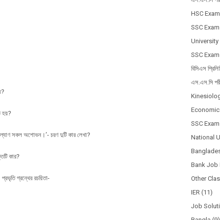
HSC Exam
SSC Exam
University
SSC Exam
বিসিএস প্রিলি
এস.এস.সি পর
়?
Kinesiolo
Economic
ত হয়?
SSC Exam
 অকল্যাণ সকল অশোভন।’- চরণ দুটি কার লেখা?
National 
Banglades
তিটি কার?
Bank Job 
প্রভৃতি গ্রন্থের রচয়িতা-
Other Cla
IER
(11)
Job Solut
Bangla
(9)