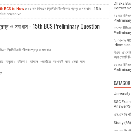
Dhaka Bo
Correct Sol
ধান 10th BCS to Now
» ১৫ তম বিসিএস প্রি‌লি‌মিনারী পরীক্ষার প্রশ্ন ও সমাধান - 15th
olution/solve
৪২ তম বিসিএস
Prelimina
ার প্রশ্ন ও সমাধান - 15th BCS Preliminary Question
৪৩ তম বিসিএস
Prelimina
২০২৫-২৬ সালে 
Idioms and
িএস প্রি‌লি‌মিনারী পরীক্ষার প্রশ্ন ও সমাধান
বিএড ২য় সেমিস
বছর মেয়াদি ব
নানোর অনুরোধ রইলো। তাহলে পরবর্তীতে আপডেট করে নেয়া হবে।
২৯ তম বিসিএস 
Prelimina
ন?
CATAGOR
Universit
SSC Exam 
Answer/So
এস.এস.সি পর
Study
(68)
এস.এস.সি পর