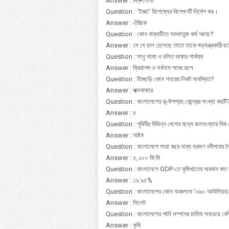
Answer : দিব্+লোক
Question : ‘ইচ্ছা’ বিশেষ্যের বিশেষণটি নির্দেশ কর।
Answer : ঐচ্ছিক
Question : কোন বাক্যটিতে সমধাতুজ কর্ম আছে?
Answer : সে যে চাল চেলেছে তাতে তাকে ষড়যন্ত্রকারী ছাড়
Question : সাধু ভাষা ও চলিত ভাষার পার্থক্য
Answer : ক্রিয়াপদ ও সর্বনাম পদের রূপে
Question : হিমছড়ি কোন শহরের নিকট অবস্থিত?
Answer : কক্সবাজার
Question : বাংলাদেশের ভূ-উপগ্রহ কেন্দ্রের সংখ্যা কয়টি
Answer : ৪
Question : পৃথিবীর বিভিন্ন দেশের মধ্যে জনসংখ্যার দি
Answer : অষ্টম
Question : বাংলাদেশে সারা বছর নাব্য ভ্রমণ নদীপথের দৈ
Answer : ৫,২০০ কি:মি
Question : বাংলাদেশে GDP-তে কৃষিখাতের অবদান কত
Answer : ১৯.৯৫%
Question : বাংলাদেশের কোন অঞ্চলকে ‘৩৬০ আউলিয়ার 
Answer : সিলেট
Question : বাংলাদেশের পানি সম্পদের চাহিদা সবচেয়ে ব
Answer : কৃষি