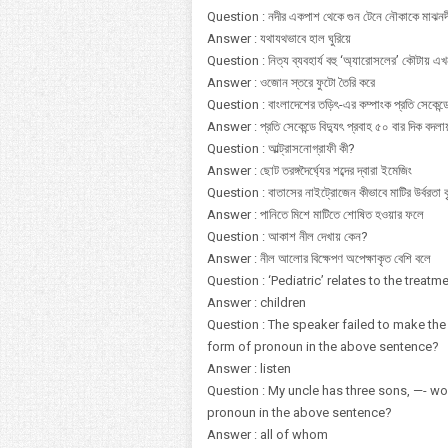
Question : নদীর একপাশ থেকে গুন টেনে নৌকাকে মাঝনদীত
Answer : যথাযথভাবে হাল ঘুরিয়ে
Question : নিত্য ব্যবহার্য বহু ‘অ্যারোসলের’ কৌটায় এ
Answer : ওজোন স্তরে ফুটো তৈরি করে
Question : বাংলাদেশের তড়িৎ-এর কম্পাংক প্রতি সেকেন্
Answer : প্রতি সেকেন্ডে বিদ্যুৎ প্রবাহ ৫০ বার দিক বদলায
Question : আল্ট্রাসনোগ্রাফী কী?
Answer : ছোট তরঙ্গদৈর্ঘ্যের শব্দের দ্বারা ইমেজিং
Question : বাতাসের নাইট্রোজেন কীভাবে মাটির উর্বরতা বৃ
Answer : পানিতে মিশে মাটিতে শোষিত হওয়ার ফলে
Question : আকাশ নীল দেখায় কেন?
Answer : নীল আলোর বিক্ষেপণ অপেক্ষাকৃত বেশি বলে
Question : ‘Pediatric’ relates to the treatme
Answer : children
Question : The speaker failed to make the 
form of pronoun in the above sentence?
Answer : listen
Question : My uncle has three sons, —- wor
pronoun in the above sentence?
Answer : all of whom