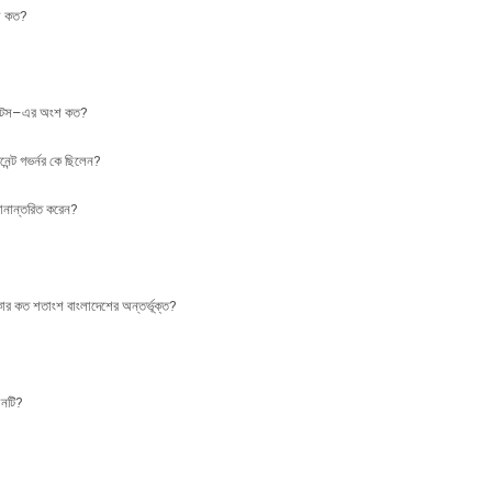
া কত?
মেন্টস–এর অংশ কত?
ন্ট গভর্নর কে ছিলেন?
থানান্তরিত করেন?
িকার কত শতাংশ বাংলাদেশের অন্তর্ভূক্ত?
োনটি?