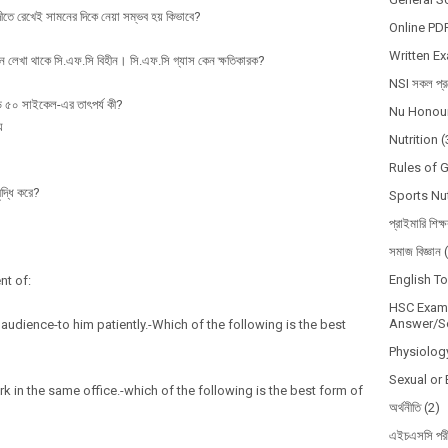
ে রেখেই সামনের দিকে নেয়া সম্ভব হয় কিভাবে?
Online PD
Written E
খন লেখা থাকে সি.এফ.সি বিহীন। সি.এফ.সি গ্যাস কেন ক্ষতিকারক?
NSI সকল প্রশ
ডে ৫০ সাইকেল-এর তাৎপর্য কী?
Nu Honour
়
Nutrition
(
Rules of 
দ্ধি করে?
Sports Nut
প্রাইমারি শিক্
সমাজ বিজ্ঞান
English T
nt of:
HSC Exam 
Answer/So
audience-to him patiently.-Which of the following is the best
Physiolog
Sexual or 
k in the same office.-which of the following is the best form of
অর্থনীতি
(2)
এইচএসসি পরী