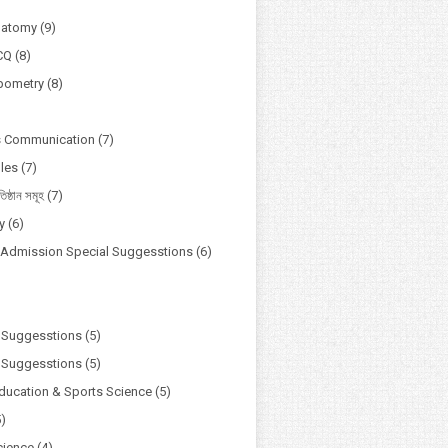
natomy
(9)
CQ
(8)
pometry
(8)
s Communication
(7)
ules
(7)
তিষ্ঠান সমূহ
(7)
y
(6)
y Admission Special Suggesstions
(6)
)
 Suggesstions
(5)
 Suggesstions
(5)
Education & Sports Science
(5)
5)
cience
(4)