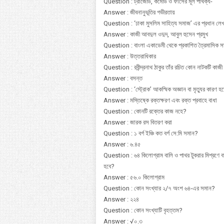
Question : ট্রাজেডি, কমেডি ও ফার্সের মূল পার্থক্য-
Answer : জীবনানুভূতির গভীরতায়
Question : ‘ঢাকা মুসলিম সাহিত্য সমাজ’ এর প্রধান লে
Answer : কাজী আবদুল ওদুদ, আবুল হুসেন প্রমুখ
Question : বাংলা একাডেমী থেকে প্রকাশিত ত্রৈমাসিক সাহ
Answer : উত্তরাধিকার
Question : রবীন্দ্রনাথ ঠাকুর তাঁর রচিত কোন নাটকটি কা
Answer : বসন্ত
Question : ‘স্ট্রোক’ আকস্মিক অজ্ঞান বা মৃত্যুর কারণ হ
Answer : মস্তিষ্কে রক্তক্ষরণ এবং রক্ত প্রবাহে বাধা
Question : কোনটি রক্তের কাজ নহে?
Answer : জারক রস বিতরণ করা
Question : ১ বর্গ ইঞ্চি কত বর্গ সে:মি সমান?
Answer : ৬.৪৫
Question : ৬৪ কিলোগ্রাম বালি ও পাথর টুকরার মিশ্রণে 
হবে?
Answer : ৫৬.০ কিলোগ্রাম
Question : কোন সংখ্যার ২/৭ অংশ ৬৪-এর সমান?
Answer : ২২৪
Question : কোন সংখ্যাটি বৃহত্তম?
Answer : √০.৩