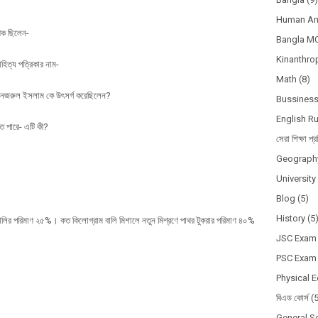
Human A
খক ছিলেন-
Bangla M
Kinanthro
িত্য পত্রিকার নাম-
Math
(8)
জী নজরুল ইসলাম কে উৎসর্গ করেছিলেন?
Bussines
English R
তে পারে- এটি কী?
সেরা শিক্ষা প্র
Geograph
Universit
Blog
(5)
History
(5
বালির পরিমাণ ২৫%। কত কিলোগ্রাম বালি মিশালে নতুন মিশ্রণে পাথর টুকরার পরিমাণ ৪০%
JSC Exam
PSC Exam
Physical 
বিএড কোর্স
(
General S