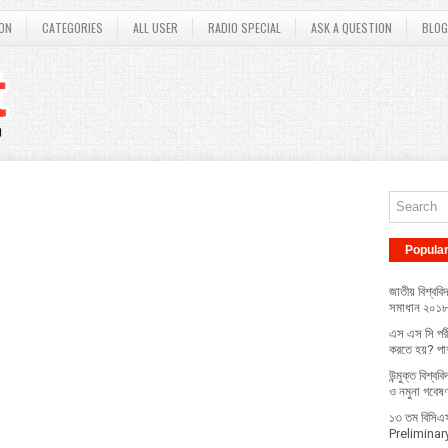
ON
CATEGORIES
ALL USER
RADIO SPECIAL
ASK A QUESTION
BLOG
Popula
জাতীয় বিশ্ববিদ
সমাধান ২০১
এস এস সি পরী
করতে হয়? পাশ
উন্মুক্ত বিশ্ব
ও নমুনা গবেষ
১৩ তম বিসিএস 
Prelimina