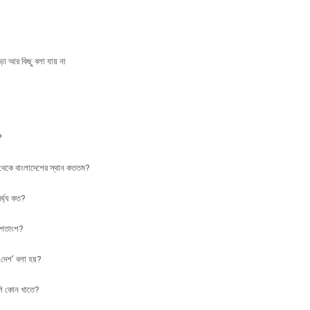
া আর ‍কিছু বলা যায় না
?
ক থেকে বাংলাদেশের স্থান কততম?
র্ঘ্য কত?
 শতাংশ?
দেশ’ বলা হয়?
েশি কোন খাতে?