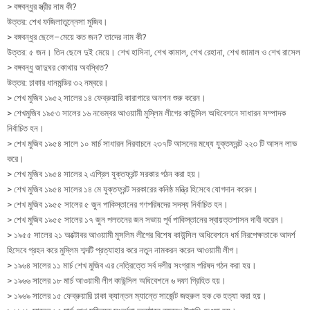
> বঙ্গবন্ধুর স্ত্রীর নাম কী?
উত্তর: শেখ ফজিলাতুন্নেসা মুজিব।
> বঙ্গবন্ধুর ছেলে–মেয়ে কত জন? তাদের নাম কী?
উত্তর: ৫ জন। তিন ছেলে দুই মেয়ে। শেখ হাসিনা, শেখ কামাল, শেখ রেহানা, শেখ জামাল ও শেখ রাসেল
> বঙ্গবন্ধু জাদুঘর কোথায় অবস্থিত?
উত্তর: ঢাকার ধানমন্ডির ৩২ নম্বরে।
> শেখ মুজিব ১৯৫২ সালের ১৪ ফেব্রুয়ারি কারাগারে অনশন শুরু করেন।
> শেখমুজিব ১৯৫৩ সালের ১৬ নভেম্বর আওয়ামী মুস্লিম লীগের কাউন্সিল অধিবেশনে সাধারন সম্পাদক
নির্বাচিত হন।
> শেখ মুজিব ১৯৫৪ সালে ১০ মার্চ সাধারন নিরবাচনে ২৩৭টি আসনের মধ্যে যুক্তফ্রন্ট ২২৩ টি আসন লাভ
করে।
> শেখ মুজিব ১৯৫৪ সালের ২ এপ্রিল যুক্তফ্রন্ট সরকার গঠন করা হয়।
> শেখ মুজিব ১৯৫৪ সালের ১৪ মে যুক্তফ্রন্ট সরকারের কনিষ্ঠ মন্ত্রি হিসেবে যোগদান করেন।
> শেখ মুজিব ১৯৫৫ সালের ৫ জুন পাকিস্তানের গণপরিষদের সদস্য নির্বাচিত হন।
> শেখ মুজিব ১৯৫৫ সালের ১৭ জুন পলতনের জন সভায় পূর্ব পাকিস্তানের স্বায়ত্তশাসন দাবী করেন।
> ১৯৫৫ সালের ২১ অক্টোবর আওয়ামী মুসলিম লীগের বিশেষ কাউন্সিল অধিবেশনে ধর্ম নিরপেক্ষতাকে আদর্শ
হিসেবে গ্রহন করে মুস্লিম শব্দটি প্রত্যাহার করে নতুন নামকরন করেন আওয়ামী লীগ।
> ১৯৬৪ সালের ১১ মার্চ শেখ মুজিব এর নেত্রিত্তে সর্ব দলীয় সংগ্রাম পরিষদ গঠন করা হয়।
> ১৯৬৬ সালের ১৮ মার্চ আওয়ামী লীগ কাউন্সিল অধিবেশনে ৬ দফা গ্রিহিত হয়।
> ১৯৬৯ সালের ১৫ ফেব্রুয়ারি ঢাকা ক্যান্তন ম্যান্তে সার্জেন্ট জহুরুল হক কে হত্যা করা হয়।