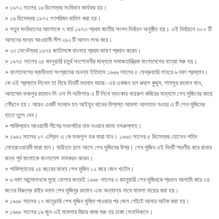
> ১৯৭২ সালের ১৬ ডিসেম্বর সংবিধান কার্যকর হয়।
> ১৬ ডিসেম্বর ১৯৭২ গণপরিষদ বাতিল করা হয়।
> নতুন সংবিধানের আলোকে ৭ মার্চ ১৯৭৩ প্রথম জাতীয় সংসদ নির্বাচন অনুষ্ঠিত হয়। এই নির্বাচনে ৩০০ টি
আসনের মধ্যে আওয়ামী লীগ ২৯২ টি আসন লাভ করে।
> ২৩ সেপ্টেম্বর ১৯৭৪ জাতিসঙ্গে বাংলায় প্রথম ভাষণ প্রদান করেন।
> ১৯৭৫ সালের ২৫ জানুয়ারি চতুর্থ সংশোধনীর মাধ্যমে সমাজতান্ত্রিক বাংলাদেশের যাত্রা শুরু হয়।
> বাংলাদেশের স্বাধীনতা সংগ্রামের অনন্য ইতিহাস ১৯৬৬ সালের ৫ ফেব্রুয়ারি লাহরে ৬ দফা প্রস্তাব।
কে এই প্রস্তাব লিখেন তা নিয়ে তিনটি মতবাদ আছে- এর একজন হল রুহুল কুদ্দুস, শামসুর রহমান খান,
আহম্মেদ ফজলুর রহমান সি এস পি অফিসার এ টি লিখে ব্যাংকার খায়রুল কবিরের মাধ্যমে শেখ মুজিবের কাছে
পৌঁছান হয়। আরও একটি মতবাদ হল আইয়ুব খানের বিশ্বস্ত আমলা আলতাব গওহর এ টি শেখ মুজিবের
হাতে তুলে দেন।
> পাকিস্তান আওয়ামী লীগের সভাপতির নাম নওয়াব জাদা নসরুল্লাহ।
> ১৯৬২ সালের ২৭ এপ্রিল এ কে ফজলুল হক মারা যান। ১৯৬৩ সালের ৫ ডিসেম্বর হোসেন শহিদ
সোহরাওয়ারদী মারা যান। দায়িত্ত চলে আসে শেখ মুজিবের উপর। শেখ মুজিব এই দিনটি স্মরণীয় করে রাখার
জন্য পূর্ব বাংলাকে বাংলাদেশ নামকরন করেন।
> পাকিস্তানের ২৪ বছরের মধ্যে শেখ মুজিব ১২ বছর জেল খাটেন।
> ৬ দফা আন্দোলনকে মুছে ফেলার জন্যই ১৯৬৮ সালের ৩ জানুয়ারি শেখ মুজিবকে প্রধান আসামি করে ৩৪
জনের বিরুদ্ধে রাষ্ট্র বনাম শেখ মুজিবুর রহমান এবং অন্যান্য নামে মামলা দায়ের করা হয়।
> ১৯৬৮ সালের ১৭ জানুয়ারি শেখ মুজিব মুক্তি পাওয়ার পর জেল গেইটে আবার আটক করা হয়।
> ১৯৬৮ সালের ১৯ জুন এই মামলার বিচার কাজ শুরু হয় ঢাকা সেনানিবাসে।