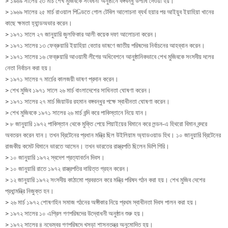
> ১৯৬৯ সালের ২৩ মার্চ শেখ মুজিবকে সংবর্ধনা অনুষ্ঠানে বঙ্গবন্ধু উপাধি দেওয়া হয়।
> ১৯৬৯ সালের ২৫ মার্চ রাওয়াল পিণ্ডিতে গোল টেবিল আলোচনা ব্যর্থ হয়ার পর আইয়ুব ইয়াহিয়া খানের
কাছে ক্ষমতা হ্যান্ডঅভার করেন।
> ১৯৭১ সালে ২৭ জানুয়ারি জুলফিকার আলী কয়েক দফা আলোচনা করেন।
> ১৯৭১ সালের ১৩ ফেব্রুয়ারি ইয়াহিয়া বেতার ভাষণে জাতীয় পরিষদের নির্বাচনের আহব্বান করেন।
> ১৯৭১ সালের ১৬ ফেব্রুয়ারি আওয়ামী লীগের অধিবেশনে আনুষ্ঠানিকভাবে শেখ মুজিবকে সংসদীয় দলের
নেতা নির্বাচন করা হয়।
> ১৯৭১ সালের ৭ মার্চের কালজয়ী ভাষণ প্রদান করেন।
> শেখ মুজিব ১৯৭১ সালে ২৬ মার্চ বাংলাদেশের সাধিনতা ঘোষণা করেন।
> ১৯৭১ সালের ২৭ মার্চ জিয়াউর রহমান বঙ্গবন্ধুর পক্ষে স্বাধীনতা ঘোষণা করেন।
> শেখ মুজিবকে ১৯৭১ সালের ২৬ মার্চ বন্দি করে পাকিস্তানে নিয়ে যান।
> ৮ জানুয়ারি ১৯৭২ পাকিস্তান থেকে মুক্তি পেয়ে পিয়াইয়ের বিমানে করে লন্ডন-এ হিথরো বিমান বন্দরে
অবতরন করেন যান। তখন ব্রিটেনের প্রধান মন্ত্রি ছিল উইলিয়াম অ্যাডওয়াড হিথ। ১০ জানুয়ারি ব্রিটেনের
রাজকীয় কমেট বিমানে ভারতে আসেন। তখন ভারতের রাস্ত্রপতি ছিলেন ভিপি গিরি।
> ১০ জানুয়ারি ১৯৭২ স্বদেশ প্রত্যাবর্তন দিবস।
> ১০ জানুয়ারি রাতে ১৯৭২ রাস্ত্রপতির দায়িত্ত গ্রহন করেন।
> ১২ জানুয়ারি ১৯৭২ সংসদীয় কাঠামো প্রবরতন করে মন্ত্রি পরিষদ গঠন করা হয়। শেখ মুজিব দেশের
প্রধান্মন্ত্রি নিজুক্ত হন।
> ২৬ মার্চ ১৯৭২ শোষণহিন সমাজ গঠনের অঙ্গীকার নিয়ে প্রথম স্বাধীনতা দিবস পালন করা হয়।
> ১৯৭২ সালের ১০ এপ্রিল গণপরিষদের উদ্বোধনী অনুষ্ঠান শুরু হয়।
> ১৯৭২ সালের ৪ নভেম্বর গণপরিষদে খসড়া শাসনতন্ত্র অনুমোদিত হয়।