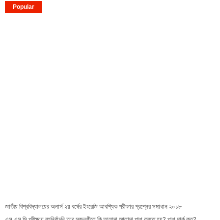
Popular
জাতীয় বিশ্ববিদ্যালয়ের অনার্স ২য় বর্ষের ইংরেজি আবশ্যিক পরীক্ষার প্রশ্নের সমাধান ২০১৮
এস এস সি পরীক্ষায় বহুনির্বাচনি আর সৃজনশীলে কি আলাদা আলাদা পাশ করতে হয়? পাশ মার্ক কত?