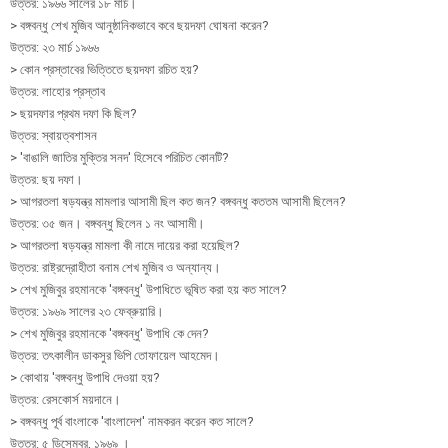
উত্তর: ১৯৬৬ সালের ১৮ মার্চ।
> বঙ্গবন্ধু শেখ মুজিব আনুষ্ঠানিকভাবে কবে ছয়দফা ঘোষনা করেন?
উত্তর: ২৩ মার্চ ১৯৬৬
> কোন প্রস্তাবের ভিত্তিতে ছয়দফা রচিত হয়?
উত্তর: লাহোর প্রস্তাব
> ছয়দফার প্রথম দফা কি ছিল?
উত্তর: স্বায়ত্বশাসন
> 'বাঙালি জাতির মুক্তির সনদ' হিসেবে পরিচিত কোনটি?
উত্তর: ছয় দফা।
> আগরতলা ষড়যন্ত্র মামলার আসামী ছিল কত জন? বঙ্গবন্ধু কততম আসামী ছিলেন?
উত্তর: ৩৫ জন। বঙ্গবন্ধু ছিলেন ১ নং আসামী।
> আগরতলা ষড়যন্ত্র মামলা কী নামে দায়ের করা হয়েছিল?
উত্তর: রাষ্ট্রদ্রোহীতা বনাম শেখ মুজিব ও অন্যান্য।
> শেখ মুজিবুর রহমানকে 'বঙ্গবন্ধু' উপাধিতে ভূষিত করা হয় কত সালে?
উত্তর: ১৯৬৯ সালের ২৩ ফেব্রুয়ারি।
> শেখ মুজিবুর রহমানকে 'বঙ্গবন্ধু' উপাধি কে দেন?
উত্তর: তৎকালীন ডাকসুর ভিপি তোফায়েল আহমেদ।
> কোথায় 'বঙ্গবন্ধু উপাধি দেওয়া হয়?
উত্তর: রেসকোর্স ময়দানে।
> বঙ্গবন্ধু পূর্ব বাংলাকে 'বাংলাদেশ' নামকরন করেন কত সালে?
উত্তর: ৫ ডিসেম্বর, ১৯৬৯ ।