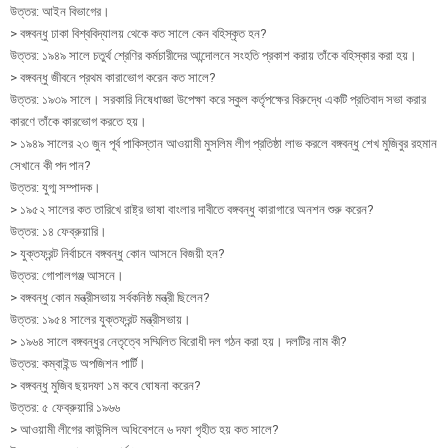
উত্তর: আইন বিভাগের।
> বঙ্গবন্ধু ঢাকা বিশ্ববিদ্যালয় থেকে কত সালে কেন বহিস্কৃত হন?
উত্তর: ১৯৪৯ সালে চতুর্থ শ্রেণির কর্মচারীদের আন্দোলনে সংহতি প্রকাশ করায় তাঁকে বহিস্কার করা হয়।
> বঙ্গবন্ধু জীবনে প্রথম কারাভোগ করেন কত সালে?
উত্তর: ১৯৩৯ সালে। সরকারি নিষেধাজ্ঞা উপেক্ষা করে স্কুল কর্তৃপক্ষের বিরুদ্ধে একটি প্রতিবাদ সভা করার
কারণে তাঁকে কারভোগ করতে হয়।
> ১৯৪৯ সালের ২৩ জুন পূর্ব পাকিস্তান আওয়ামী মুসলিম লীগ প্রতিষ্ঠা লাভ করলে বঙ্গবন্ধু শেখ মুজিবুর রহমান
সেখানে কী পদ পান?
উত্তর: যুগ্ম সম্পাদক।
> ১৯৫২ সালের কত তারিখে রাষ্ট্র ভাষা বাংলার দাবীতে বঙ্গবন্ধু কারাগারে অনশন শুরু করেন?
উত্তর: ১৪ ফেব্রুয়ারি।
> যুক্তফ্রন্ট নির্বাচনে বঙ্গবন্ধু কোন আসনে বিজয়ী হন?
উত্তর: গোপালগঞ্জ আসনে।
> বঙ্গবন্ধু কোন মন্ত্রীসভায় সর্বকনিষ্ঠ মন্ত্রী ছিলেন?
উত্তর: ১৯৫৪ সালের যুক্তফ্রন্ট মন্ত্রীসভায়।
> ১৯৬৪ সালে বঙ্গবন্ধুর নেতৃত্বে সম্মিলিত বিরোধী দল গঠন করা হয়। দলটির নাম কী?
উত্তর: কম্বাইন্ড অপজিশন পার্টি।
> বঙ্গবন্ধু মুজিব ছয়দফা ১ম কবে ঘোষনা করেন?
উত্তর: ৫ ফেব্রুয়ারি ১৯৬৬
> আওয়ামী লীগের কাউন্সিল অধিবেশনে ৬ দফা গৃহীত হয় কত সালে?