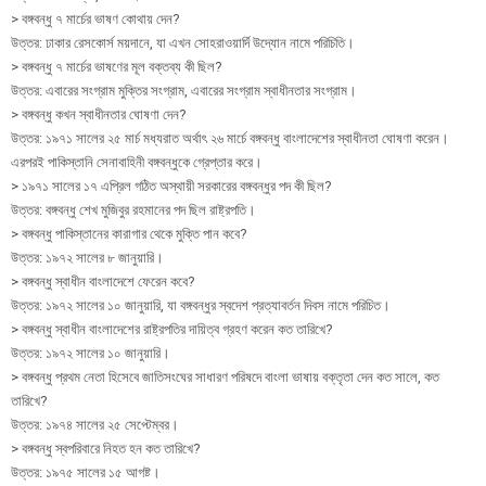
> বঙ্গবন্ধু ৭ মার্চের ভাষণ কোথায় দেন?
উত্তর: ঢাকার রেসকোর্স ময়দানে, যা এখন সোহরাওয়ার্দি উদ্যোন নামে পরিচিতি।
> বঙ্গবন্ধু ৭ মার্চের ভাষণের মূল বক্তব্য কী ছিল?
উত্তর: এবারের সংগ্রাম মুক্তির সংগ্রাম, এবারের সংগ্রাম স্বাধীনতার সংগ্রাম।
> বঙ্গবন্ধু কখন স্বাধীনতার ঘোষণা দেন?
উত্তর: ১৯৭১ সালের ২৫ মার্চ মধ্যরাত অর্থাৎ ২৬ মার্চে বঙ্গবন্ধু বাংলাদেশের স্বাধীনতা ঘোষণা করেন।
এরপরই পাকিস্তানি সেনাবাহিনী বঙ্গবন্ধুকে গ্রেপ্তার করে।
> ১৯৭১ সালের ১৭ এপ্রিল গঠিত অস্থায়ী সরকারের বঙ্গবন্ধুর পদ কী ছিল?
উত্তর: বঙ্গবন্ধু শেখ মুজিবুর রহমানের পদ ছিল রাষ্ট্রপতি।
> বঙ্গবন্ধু পাকিস্তানের কারাগার থেকে মুক্তি পান কবে?
উত্তর: ১৯৭২ সালের ৮ জানুয়ারি।
> বঙ্গবন্ধু স্বাধীন বাংলাদেশে ফেরেন কবে?
উত্তর: ১৯৭২ সালের ১০ জানুয়ারি, যা বঙ্গবন্ধুর স্বদেশ প্রত্যাবর্তন দিবস নামে পরিচিত।
> বঙ্গবন্ধু স্বাধীন বাংলাদেশের রাষ্ট্রপতির দায়িত্ব গ্রহণ করেন কত তারিখে?
উত্তর: ১৯৭২ সালের ১০ জানুয়ারি।
> বঙ্গবন্ধু প্রথম নেতা হিসেবে জাতিসংঘের সাধারণ পরিষদে বাংলা ভাষায় বক্তৃতা দেন কত সালে, কত
তারিখে?
উত্তর: ১৯৭৪ সালের ২৫ সেপ্টেম্বর।
> বঙ্গবন্ধু স্বপরিবারে নিহত হন কত তারিখে?
উত্তর: ১৯৭৫ সালের ১৫ আগষ্ট।