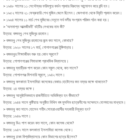
> ১৯৪৮ সালের ১১ সেপ্টেম্বর ফরিদপুরে কর্ডন প্রথার বিরুদ্ধে আন্দোলন করে বন্দি হন।
> ১৯৫২ সালের ২১ ফেব্রুয়ারি শেখ মুজিব জেলে ছিলেন। জেলখানা থেকে বিবৃতি প্রদান করেন।
> ১৯৬৪ সালের ১১ মার্চ শেখ মুজিবের নেতৃতে সর্ব দলীয় সংগ্রাম পরিষদ গঠন করা হয়।
> 'অসমাপ্ত আত্মজীবনী' বইটির লেখকের নাম কী?
উত্তর: বঙ্গবন্ধু শেখ মুজিবুর রহমান।
> বঙ্গবন্ধু শেখ মুজিবুর রহমানের জন্ম কত সালে, কোথায়?
উত্তর: ১৯২০ সালের ১৭ মার্চ, গোপালগঞ্জের টুঙ্গিপাড়ায়।
> বঙ্গবন্ধুর শিক্ষাজীবন শুরু হয় কোন স্কুলে?
উত্তর: গোপালগঞ্জের গিমাডাঙ্গা প্রাথমিক বিদ্যালয়ে।
> বঙ্গবন্ধু ম্যাট্রিক পাশ করেন কোন স্কুল থেকে, কত সালে?
উত্তর: গোপালগঞ্জ মিশনারি স্কুলে, ১৯৪২ সালে।
> বঙ্গবন্ধু কলকাতা ইসলামিয়া কলেজের বেকার হোষ্টেলের কত নম্বর কক্ষে থাকতেন?
উত্তর: ২৪ নম্বর কক্ষে।
> বঙ্গবন্ধু আনুষ্ঠানিকভাবে রাজনীতিতে অভিষিক্ত হন কীভাবে?
উত্তর: ১৯৪৪ সালে কুষ্টিয়ায় অনুষ্ঠিত নিখিল বঙ্গ মুসলিম ছাত্রলীগের সম্মেলনে যোগদানের মাধ্যমে।
> বঙ্গবন্ধু কত সালে হোসেন শহীদ সোহরাওয়ার্দীর সহকারী নিযুক্ত হন?
উত্তর: ১৯৪৬ সালে।
> বঙ্গবন্ধু বিএ পাশ করেন কত সালে, কোন কলেজ থেকে?
উত্তর: ১৯৪৭ সালে কলকাতা ইসলামিয়া কলেজ থেকে।
> বঙ্গবন্ধু ঢাকা বিশ্ববিদ্যালয়ে কোন বিভাগের ছাত্র ছিলেন?