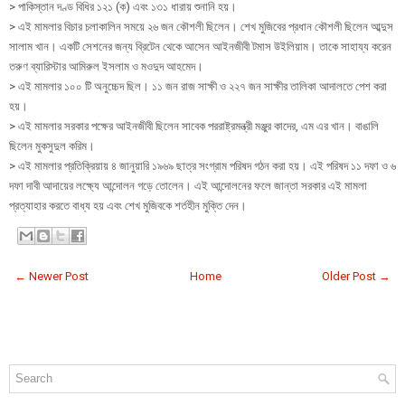
> পাকিস্তান দণ্ড বিধির ১২১ (ক) এবং ১৩১ ধারায় শুনানি হয়।
> এই মামলার বিচার চলাকালিন সময়ে ২৬ জন কৌশলী ছিলেন। শেখ মুজিবের প্রধান কৌশলী ছিলেন আব্দুস
সালাম খান। একটি সেশনের জন্য ব্রিটেন থেকে আসেন আইনজীবী টমাস উইলিয়াম। তাকে সাহায্য করেন
তরুণ ব্যারিস্টার আমিরুল ইসলাম ও মওদুদ আহমেদ।
> এই মামলার ১০০ টি অনুচ্চেদ ছিল। ১১ জন রাজ সাক্ষী ও ২২৭ জন সাক্ষীর তালিকা আদালতে পেশ করা
হয়।
> এই মামলার সরকার পক্ষের আইনজীবী ছিলেন সাবেক পররাষ্ট্রমন্ত্রী মঞ্জুর কাদের, এম এর খান। বাঙালি
ছিলেন মুকসুদুল করিম।
> এই মামলার প্রতিক্রিয়ায় ৪ জানুয়ারি ১৯৬৯ ছাত্র সংগ্রাম পরিষদ গঠন করা হয়। এই পরিষদ ১১ দফা ও ৬
দফা দাবী আদায়ের লক্ষ্যে আন্দোলন গড়ে তোলেন। এই আন্দোলনের ফলে জান্তা সরকার এই মামলা
প্রত্যাহার করতে বাধ্য হয় এবং শেখ মুজিবকে শর্তহীন মুক্তি দেন।
← Newer Post
Home
Older Post →