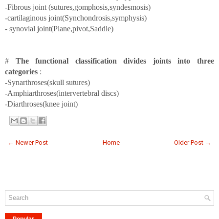
-Fibrous joint (sutures,gomphosis,syndesmosis)
-cartilaginous joint(Synchondrosis,symphysis)
- synovial joint(Plane,pivot,Saddle)
#
The functional classification divides joints into three
categories
:
-Synarthroses(skull sutures)
-Amphiarthroses(intervertebral discs)
-Diarthroses(knee joint)
← Newer Post
Home
Older Post →
Popular