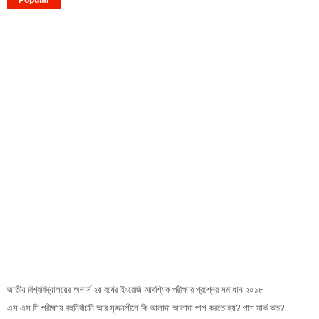
জাতীয় বিশ্ববিদ্যালয়ের অনার্স ২য় বর্ষের ইংরেজি আবশ্যিক পরীক্ষার প্রশ্নের সমাধান ২০১৮
এস এস সি পরীক্ষায় বহুনির্বাচনি আর সৃজনশীলে কি আলাদা আলাদা পাশ করতে হয়? পাশ মার্ক কত?