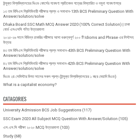
উন্মুক্ত বিশ্ববিদ্যালয়ের বিএড কোর্সের গবেষণা প্রতিবেদন পত্রের বিস্তারিত ও নমুনা গবেষণাপত্র
১৩ তম বিসিএস প্রি‌লি‌মিনারী পরীক্ষার প্রশ্ন ও সমাধান-13th BCS Preliminary Question With
Answer/solution/solve
Dhaka Board SSC Math MCQ Answer 2020 (100% Correct Solution) | ঢাকা
বোর্ড এসএসসি গণিত উত্তরমালা
২০২৫-২৬ সালে বিভিন্ন চাকরির পরীক্ষায় আসা গুরুত্বপূর্ণ ২০০ টি Idioms and Phrase এর লিস্টসহ
উত্তর
৪৩ তম বিসিএস প্রিলিমিনারি পরীক্ষার প্রশ্ন সমাধান-43th BCS Preliminary Question With
Answer/solution/solve
৪২ তম বিসিএস প্রিলিমিনারি পরীক্ষার প্রশ্ন সমাধান-42th BCS Preliminary Question With
Answer/solution/solve
বিএড ২য় সেমিস্টার বিগত সালের সকল প্রশ্ন (উন্মুক্ত বিশ্ববিদ্যালয়ের ১ বছর মেয়াদি বিএড)
What is a capitalist economy?
CATAGORIES
University Admission BCS Job Suggestions
(117)
SSC Exam 2020 All Subject MCQ Question With Answer/Solution
(105)
এস.এস.সি পরীক্ষা ২০২০ MCQ উত্তরমালা
(103)
Study
(68)