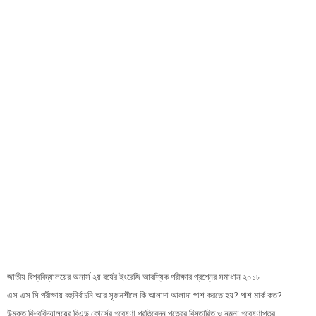
জাতীয় বিশ্ববিদ্যালয়ের অনার্স ২য় বর্ষের ইংরেজি আবশ্যিক পরীক্ষার প্রশ্নের সমাধান ২০১৮
এস এস সি পরীক্ষায় বহুনির্বাচনি আর সৃজনশীলে কি আলাদা আলাদা পাশ করতে হয়? পাশ মার্ক কত?
উন্মুক্ত বিশ্ববিদ্যালয়ের বিএড কোর্সের গবেষণা প্রতিবেদন পত্রের বিস্তারিত ও নমুনা গবেষণাপত্র