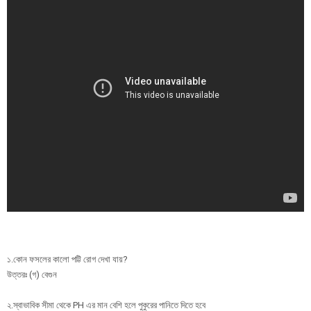
১.কোন ফসলের কালো পট্টি রোগ দেখা যায়?
উত্তরঃ (গ) বেগুন
২.স্বাভাবিক সীমা থেকে PH এর মান বেশি হলে পুকুরের পানিতে দিতে হবে