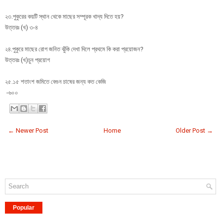
২৩.পুকুরের কয়টি স্থান থেকে মাছের সম্পূরক খাদ্য দিতে হয়?
উত্তরঃ (খ) ৩-৪
২৪.পুকুরে মাছের রোগ জনিত ঝুঁকি দেখা দিলে প্রথমে কি করা প্রয়োজন?
উত্তরঃ (খ)চুন প্রয়োগ
২৫.১৫ শতাংশ জমিতে বেগুন চাষের জন্য কত কেজি
-৬০০
← Newer Post
Home
Older Post →
Popular