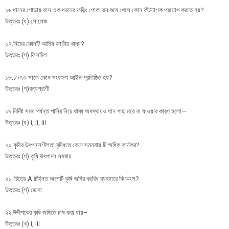
১৬.ধানের গোড়ায় বসে এক ধরনের ফড়িং পোকা রস শুষে খেলে কোন কীটনাশক প্রয়োগ করতে হয়?
উত্তরঃ (ঘ) সোলেজ
১৭.নিচের কোনটি আমিষ জাতীয় খাদ্য?
উত্তরঃ (গ) ফিসমিল
১৮.১৯৭৩ সালে কোন সংরক্ষণ আইন প্রতিষ্ঠিত হয়?
উত্তরঃ (গ)বন্যপ্রাণী
১৯.নির্দিষ্ট সময় পর্যন্ত পানির নিচে থাকা অবস্থায়ও ধান গাছ মরে না যাওয়ার কারণ হলো—
উত্তরঃ (ঘ) i, ii, iii
২০.কৃষির উৎপাদনশীলতা বৃদ্ধিতে কোন সমযবায় টি অধিক কার্যকর?
উত্তরঃ (গ) কৃষি উৎপাদন সমবায়
২১. চিত্রে A চিহ্নিত অংশটি কৃষি জমির বহুবিধ ব্যবহারে কি অংশ?
উত্তরঃ (গ) ডোবা
২২.উদ্দীপকের কৃষি জমিতে চাষ করা যায়–
উত্তরঃ (খ) i, iii