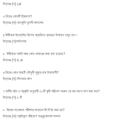
উত্তরঃ (খ) i,iii
৩.নিচের কোনটি ত্রিফলা?
উত্তরঃ (ক) থানকুনি তুলসী কালমেঘ
৪.উদ্দীপকে উল্লেখিত বিশেষ পদ্ধতিতে ব্যবহৃত উপাদান সমূহ হল—
উত্তরঃ (গ)সাইলেজ
৫. উদ্দীপকে গবাদি পশুর কোন খাবারের কথা বলা হয়েছে?
উত্তরঃ (গ) ii, iii
৬.নিচের কোন মাছটি মৌসুমী পুকুরে চাষ উপযোগী?
উত্তরঃ (ক) সিলভার কাপ
৭.মাটির গঠন ও প্রকৃতি অনুযায়ী ৩০টি কৃষি পরিবেশ অঞ্চল কে কয় ভাগে ভাগ করা যায়?
উত্তরঃ (গ) ৫ টি
৮. বিজের সতেজতা পরীক্ষার মাধ্যমে কি নির্ণয় করা হয়?
উত্তরঃ (ক) প্রতিকূল পরিবেশে অঙ্কুরোদগম ক্ষমতা