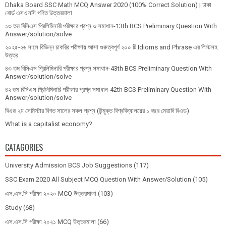
Dhaka Board SSC Math MCQ Answer 2020 (100% Correct Solution) | ঢাকা
বোর্ড এসএসসি গণিত উত্তরমালা
১৩ তম বিসিএস প্রি‌লি‌মিনারী পরীক্ষার প্রশ্ন ও সমাধান-13th BCS Preliminary Question With
Answer/solution/solve
২০২৫-২৬ সালে বিভিন্ন চাকরির পরীক্ষায় আসা গুরুত্বপূর্ণ ২০০ টি Idioms and Phrase এর লিস্টসহ
উত্তর
৪৩ তম বিসিএস প্রিলিমিনারি পরীক্ষার প্রশ্ন সমাধান-43th BCS Preliminary Question With
Answer/solution/solve
৪২ তম বিসিএস প্রিলিমিনারি পরীক্ষার প্রশ্ন সমাধান-42th BCS Preliminary Question With
Answer/solution/solve
বিএড ২য় সেমিস্টার বিগত সালের সকল প্রশ্ন (উন্মুক্ত বিশ্ববিদ্যালয়ের ১ বছর মেয়াদি বিএড)
What is a capitalist economy?
CATAGORIES
University Admission BCS Job Suggestions
(117)
SSC Exam 2020 All Subject MCQ Question With Answer/Solution
(105)
এস.এস.সি পরীক্ষা ২০২০ MCQ উত্তরমালা
(103)
Study
(68)
এস.এস.সি পরীক্ষা ২০২১ MCQ উত্তরমালা
(66)