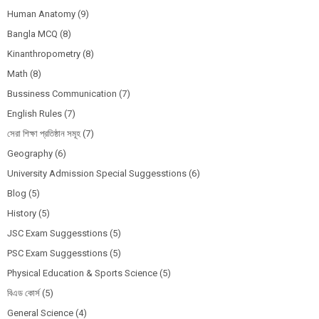
Human Anatomy
(9)
Bangla MCQ
(8)
Kinanthropometry
(8)
Math
(8)
Bussiness Communication
(7)
English Rules
(7)
সেরা শিক্ষা প্রতিষ্ঠান সমূহ
(7)
Geography
(6)
University Admission Special Suggesstions
(6)
Blog
(5)
History
(5)
JSC Exam Suggesstions
(5)
PSC Exam Suggesstions
(5)
Physical Education & Sports Science
(5)
বিএড কোর্স
(5)
General Science
(4)