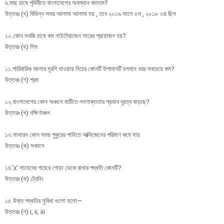
৯.মাছ চাষে পৃথিবীতে বাংলাদেশের অবস্থান কততম?
উত্তরঃ (খ) বিভিন্ন সময় আলাদা আলাদা হয় , তবে ২০১৯ সালে ৫ম , ২০১৮ ৩য় ছিল
১০.কোন সবজি চাষে কম নাইট্রোজেন সারের প্রয়োজন হয়?
উত্তরঃ (ঘ) শিম
১১.পারিবারিক বয়লার মুরগি খাওয়ায় নিচের কোনটি উপাদানটি চলমান খরচ সবচেয়ে কম?
উত্তরঃ (গ) শ্রম
১২.বাংলাদেশের কোন অঞ্চলে মাটিতে লবণাক্ততার প্রভাব দূরত্ব বাড়ছে?
উত্তরঃ (খ) দক্ষিণাঞ্চল
১৩.সাধারন কোন সময় পুকুরের পানিতে অক্সিজেনের পরিমাণ কমে যায়
উত্তরঃ (ক) সকালে
১৪.'x' সাহেবের গাছের গোড়া ডেকে রাখার পদ্ধতি কোনটি?
উত্তরঃ (ক) ট্রেনিং
১৫.উক্ত পদ্ধতির সুবিধা গুলো হলো—
উত্তরঃ (গ) i, ii, iii