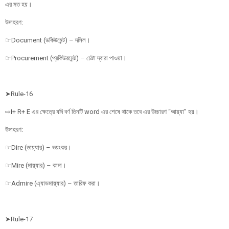
এর মত হয়।
উদাহরণ:
☞Document (ডকিউমেন্ট) – দলিল।
☞Procurement (প্রকিউরমেন্ট) – চেষ্টা দ্বারা পাওয়া।
➤Rule-16
⇨I+ R+ E এর ক্ষেত্রে যদি বর্ণ তিনটি word এর শেষে থাকে তবে এর উচ্চারণ “আয়্যা” হয়।
উদাহরণ:
☞Dire (ডায়্যার) – ভয়ংকর।
☞Mire (মায়্যার) – কাদা।
☞Admire (এ্যাডমায়্যার) – তারিফ করা।
➤Rule-17