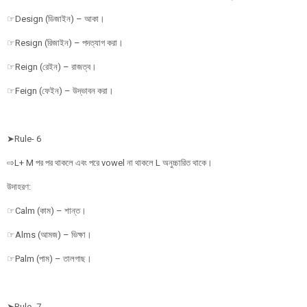
☞Design (ডিজাইন) – আকা।
☞Resign (রিজাইন) – পদত্যাগ করা।
☞Reign (রেইন) – রাজত্ব।
☞Feign (ফেইন) – উদ্ভাবন করা।
➤Rule- 6
⇨L+ M পর পর থাকলে এবং পরে vowel না থাকলে L অনুচ্চারিত থাকে।
উদাহরণ:
☞Calm (কাম) – শান্ত।
☞Alms (আমজ) – ভিক্ষা।
☞Palm (পাম) – তালগাছ।
➤Rule- 7