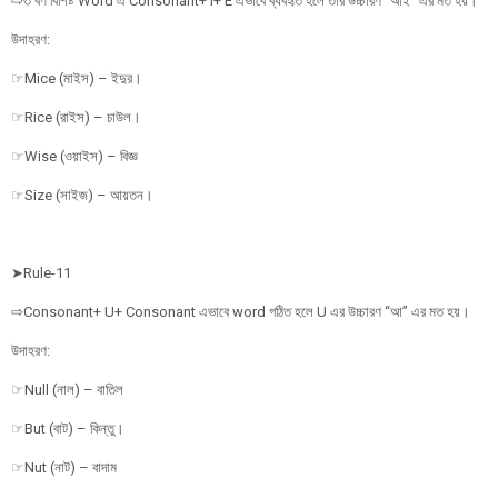
⇨৩ বর্ণ বিশিষ্ট Word এ Consonant+ I+ E এভাবে ব্যবহৃত হলে তার উচ্চারণ “আই” এর মত হয়।
উদাহরণ:
☞Mice (মাইস) – ইদুর।
☞Rice (রাইস) – চাউল।
☞Wise (ওয়াইস) – বিজ্ঞ
☞Size (সাইজ) – আয়তন।
➤Rule-11
⇨Consonant+ U+ Consonant এভাবে word গঠিত হলে U এর উচ্চারণ “আ” এর মত হয়।
উদাহরণ:
☞Null (নাল) – বাতিল
☞But (বাট) – কিন্তু।
☞Nut (নাট) – বাদাম