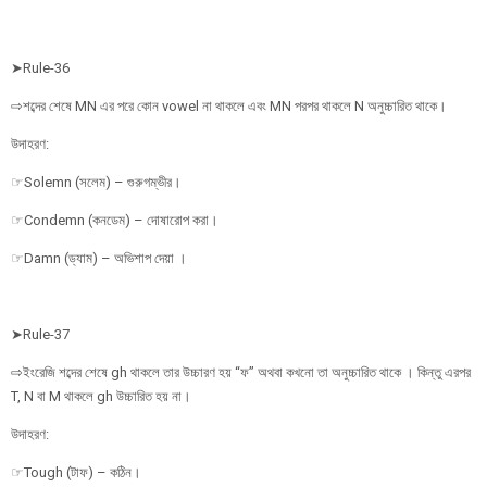
➤Rule-36
⇨শব্দের শেষে MN এর পরে কোন vowel না থাকলে এবং MN পরপর থাকলে N অনুচ্চারিত থাকে।
উদাহরণ:
☞Solemn (সলেম) – গুরুগম্ভীর।
☞Condemn (কনডেম) – দোষারোপ করা।
☞Damn (ড্যাম) – অভিশাপ দেয়া ।
➤Rule-37
⇨ইংরেজি শব্দের শেষে gh থাকলে তার উচ্চারণ হয় “ফ” অথবা কখনো তা অনুচ্চারিত থাকে । কিন্তু এরপর
T, N বা M থাকলে gh উচ্চারিত হয় না।
উদাহরণ:
☞Tough (টাফ) – কঠিন।