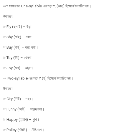
⇨Y সাধারণত One-syllable এর শব্দে Y, (আই) হিসেবে উচ্চারিত হয়।
উদাহরণ:
☞Fly (ফ্লাই) – উড়া।
☞Shy (শাই) – লজ্জা।
☞Buy (বাই) – ক্রয় করা।
☞Toy (টই) – খেলনা।
☞Joy (জয়) – আনন্দ।
⇨Two-syllable এর শব্দে Y (ই) হিসেবে উচ্চারিত হয়।
উদাহরণ
☞City (সিটি) – শহর।
☞Funny (ফানি) – আনন্দ করা।
☞Happy (হ্যাপি) – খুশি।
☞Policy (পলিসি) – নীতিমালা।