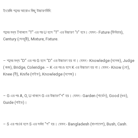
ইংরেজি শব্দের আরোও কিছু উচ্চারণবিধি:
শব্দের মধ্য Tথাকলে “T” এর পর U হলে “T” এর উচ্চারণ “চ” হবে। যেমন:- Future (ফিউচার),
Century (সেনচুরী), Mixture, Fixture.
– শব্দের মধ্য “D” এর পর G হলে “D” এর উচ্চারণ হয় না। যেমন:- Knowledge (নলেজ), Judge
( জজ), Bridge, Coleridge. – K এর পর n হলে K এর উচ্চারণ হয় না। যেমন:- Know (নো),
Knee (নী), Knife (নাইফ), Knowledge (নলেজ)।
– G এর পর A, O, U থাকলে G এর উচ্চারণ”গ” হয়। যেমন:- Garden (গার্ডেন), Good (গুড),
Guide (গাইড)।
– S এর পর H হলে S এর সর্বদা “শ” হয়। যেমন:- Bangladesh (বাংলাদেশ), Bush, Cash.