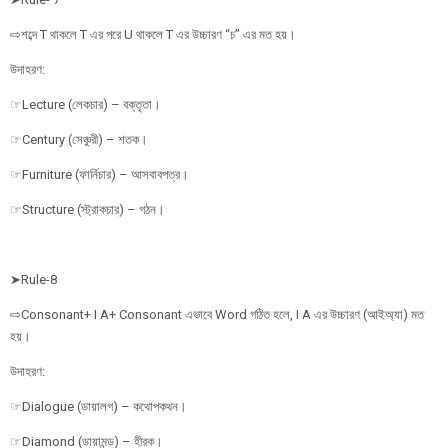
⇨শব্দে T থাকলে T এর পরে U থাকলে T এর উচ্চারণ “চ” এর মত হয়।
উদাহরণ:
☞Lecture (লেকচার) – বক্তৃতা।
☞Century (সেঞ্চুরী) – শতক।
☞Furniture (ফার্নিচার) – আসবাবপত্র।
☞Structure (স্ট্রাকচার) – গঠন।
➤Rule-8
⇨Consonant+ I A+ Consonant এভাবে Word গঠিত হলে, I A এর উচ্চারণ (আইঅ্যা) মত
হয়।
উদাহরণ:
☞Dialogue (ডায়ালগ) – কথোপকথন।
☞Diamond (ডায়ামন্ড) – হীরক।