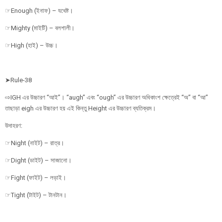
☞Enough (ইনাফ) – যথেষ্ট।
☞Mighty (মাইটি) – বলশালী।
☞High (হাই) – উচ্চ।
➤Rule-38
⇨IGH এর উচ্চারণ “আই”। “augh” এবং “ough” এর উচ্চারণ অধিকাংশ ক্ষেত্রেই “অ” বা “আ”
তাছাড়া eigh এর উচ্চারণ হয় এই কিন্তু Height এর উচ্চারণ ব্যতিক্রম।
উদাহরণ:
☞Night (নাইট) – রাত্র।
☞Dight (ডাইট) – সাজানো।
☞Fight (ফাইট) – লড়াই।
☞Tight (টাইট) – টানটান।