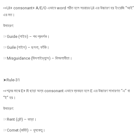
⇨UI+ consonant+ A/E/O এভাবে word গঠিত হলে সচরাচর UI এর উচ্চারণ হয় ইংরেজি “আই”
এর মত।
উদাহরণ:
☞Guide (গাইড) – পথ প্রদর্শক।
☞Guile (গাইল) – ছলনা, ফাঁকি।
☞Misguidance (মিসগাইড্যান্স) – বিপথগামীতা।
➤Rule-31
⇨শব্দের মাঝে E+ R ছাড়া অন্য consonant এভাবে ব্যবহৃত হলে E এর উচ্চারণ সাধারণত “এ” বা
“ই” হয়।
উদাহরণ:
☞Rent (রেন্ট) – ভাড়া।
☞Comet (কমিট) – ধূমকেতু।