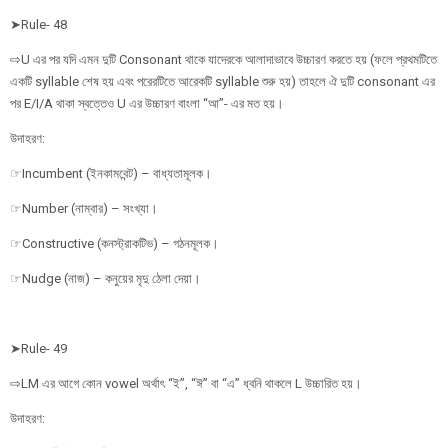
➤Rule- 48
⇨U এর পর যদি এমন দুটি Consonant থাকে যাদেরকে আলাদাভাবে উচ্চারণ করতে হয় (ফলে প্রথমটিতে
একটি syllable শেষ হয় এবং পরেরটিতে আরেকটি syllable শুরু হয়) তাহলে ঐ দুটি consonant এর
পর E/I/A থাকা স্বত্তেও U এর উচ্চারণ বাংলা “আ”- এর মত হয়।
উদাহরণ:
☞Incumbent (ইনকামবেন্ট) – বাধ্যতামূলক।
☞Number (নাম্বার) – সংখ্যা।
☞Constructive (কনস্ট্রাকটিভ) – গঠনমূলক।
☞Nudge (নাজ) – কনুয়ের মৃদু ঠেলা দেয়া।
➤Rule- 49
⇨LM এর আগে কোন vowel অর্থাৎ “ই”, “ঈ” বা “এ” ধ্বনি থাকলে L উচ্চারিত হয়।
উদাহরণ: