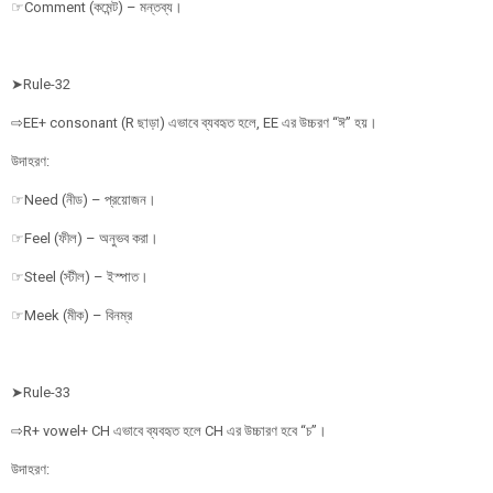
☞Comment (কমেন্ট) – মন্তব্য।
➤Rule-32
⇨EE+ consonant (R ছাড়া) এভাবে ব্যবহৃত হলে, EE এর উচ্চরণ “ঈ” হয়।
উদাহরণ:
☞Need (নীড) – প্রয়োজন।
☞Feel (ফীল) – অনুভব করা।
☞Steel (স্টীল) – ইস্পাত।
☞Meek (মীক) – বিনম্র
➤Rule-33
⇨R+ vowel+ CH এভাবে ব্যবহৃত হলে CH এর উচ্চারণ হবে “চ”।
উদাহরণ: