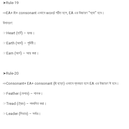
➤Rule-19
⇨EA+ R+ consonant এভাবে word গঠিত হলে, EA এর উচ্চারণ “অ্যা” হবে।
উদাহরণ:
☞Heart (হার্ট) – হৃদয়।
☞Earth (আর্থ) – পৃথিবী।
☞Earn (আর্ন) – আয় করা।
➤Rule-20
⇨Consonant+ EA+ consonant (R ছাড়া) এভাবে ব্যবহৃত হলে EA এর উচ্চারণ ঈ হবে।
☞Feather (ফেদার) – পালক।
☞Tread (ট্রেড) – পদদলিত করা।
☞Leader (লিডার) – সর্দার।