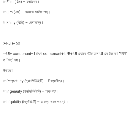
☞Film (ফিল্ম) – চলচ্চিত্র।
☞Elm (এল্ম) – দেবদারু জাতীয় গাছ।
☞Filmy (ফিল্মি) – মেঘাচ্ছন্ন।
➤Rule- 50
⇨UI+ consonant+ I কিংবা consonant+ L/R+ UI এভাবে গঠিত হলে UI এর উচ্চারণ “ইউই”
বা “উই” হয়।
উদাহরণ:
☞Perpetuity (প্যারপিচিউইটি) – চিরস্থায়ীত্ব।
☞Ingenuity (ইনজিনিউইটি) – অকপটতা।
☞Liquidity (লিকুইডিটি) – তারল্য, তরল অবস্থা।
________________________________________