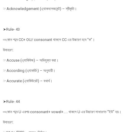
☞Acknowledgement (এ্যাকনলেজমেন্ট) – স্বীকৃতি।
➤Rule- 43
⇨কোন শব্দে CC+ OU/ consonant থাকলে CC এর উচ্চারণ হবে “ক”।
উদাহরণ:
☞Accuse (এ্যাকিউজ) – অভিযুক্ত করা।
☞According (এ্যাকর্ডিং) – অনুযায়ী।
☞Accurate (এ্যাকিউরেট) – যথার্থ।
➤Rule- 44
⇨কোন শব্দে U এরপর consonant+ vowel+….. থাকলে U এর উচ্চারণ সাধারণত “ইউ” হয়।
উদাহরণ: