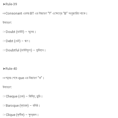
➤Rule-39
⇨Consonant এরপর BT এর উচ্চারণ “ট” এক্ষেত্রে “B” অনুচ্চারিত থাকে।
উদাহরণ:
☞Doubt (ডাউট) – সন্দেহ।
☞Debt (ডেট) – ঋণ।
☞Doubtful (ডাউটফুল) – সন্দিহান।
➤Rule-40
⇨শব্দের শেষে que এর উচ্চারণ “ক”।
উদাহরণ:
☞Cheque (চেক) – কিস্তি, হুন্ডি।
☞Baroque (ব্যারক) – বলিষ্ঠ।
☞Clique (ক্লীক) – ক্ষুদ্রদল।