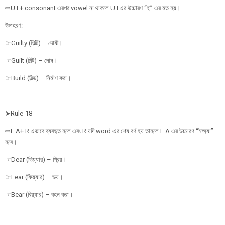
⇨U I + consonant এরপর vowel না থাকলে U I এর উচ্চারণ “ই” এর মত হয়।
উদাহরণ:
☞Guilty (গিল্টি) – দোষী।
☞Guilt (গিল্ট) – দোষ।
☞Build (বিল্ড) – নির্মাণ করা।
➤Rule-18
⇨E A+ R এভাবে ব্যবহৃত হলে এবং R যদি word এর শেষ বর্ণ হয় তাহলে E A এর উচ্চারণ “ঈঅ্যা”
হবে।
☞Dear (ডিয়্যার) – প্রিয়।
☞Fear (ফিয়্যার) – ভয়।
☞Bear (বিয়্যার) – বহন করা।