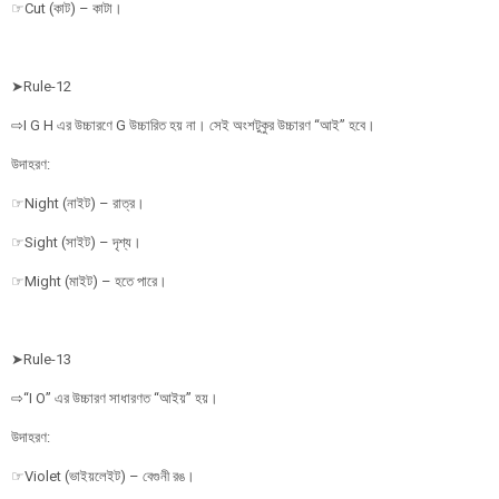
☞Cut (কাট) – কাটা।
➤Rule-12
⇨I G H এর উচ্চারণে G উচ্চারিত হয় না। সেই অংশটুকুর উচ্চারণ “আই” হবে।
উদাহরণ:
☞Night (নাইট) – রাত্র।
☞Sight (সাইট) – দৃশ্য।
☞Might (মাইট) – হতে পারে।
➤Rule-13
⇨“I O” এর উচ্চারণ সাধারণত “আইয়” হয়।
উদাহরণ:
☞Violet (ভাইয়লেইট) – বেগুনী রঙ।