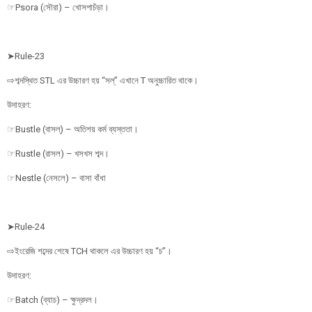
☞Psora (সৌরা) – খোসপাচঁড়া।
➤Rule-23
⇨শব্দস্থিত STL এর উচ্চারণ হয় “সল্” এখানে T অনুচ্চারিত থাকে।
উদাহরণ:
☞Bustle (বাসল্) – অতিশয় কর্ম ব্যস্ততা।
☞Rustle (রাসল) – খসখস শব্দ।
☞Nestle (নেসলে) – বাসা বাঁধা
➤Rule-24
⇨ইংরেজি শব্দের শেষে TCH থাকলে এর উচ্চারণ হয় “চ”।
উদাহরণ:
☞Batch (ব্যাচ) – ক্ষুদ্রদল।