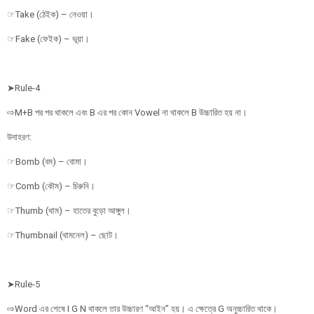
☞Take (ঠেইক) – নেওয়া।
☞Fake (ফেইক) – ভূয়া।
➤Rule-4
⇨M+B পর পর থাকলে এবং B এর পর কোন Vowel না থাকলে B উচ্চারিত হয় না।
উদাহরণ:
☞Bomb (বম) – বোমা।
☞Comb (কৌম) – চিরুনি।
☞Thumb (থাম) – হাতের বুড়ো আঙ্গুল।
☞Thumbnail (থামনেল) – ছোট।
➤Rule-5
⇨Word এর শেষে I G N থাকলে তার উচ্চারণ “আইন” হয়। এ ক্ষেত্রে G অনুচ্চারিত থাকে।