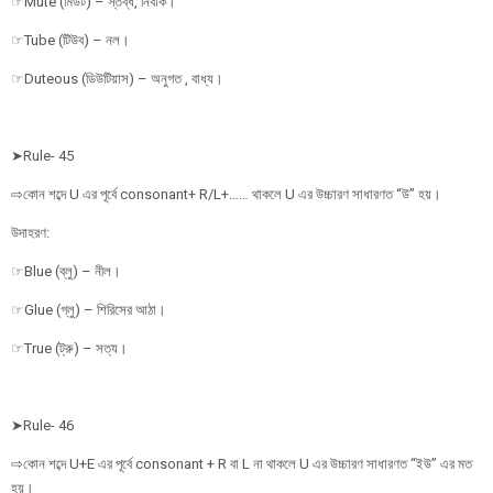
☞Mute (মিউট) – স্তব্ধ, নির্বাক।
☞Tube (টিউব) – নল।
☞Duteous (ডিউটিয়াস) – অনুগত , বাধ্য।
➤Rule- 45
⇨কোন শব্দে U এর পূর্বে consonant+ R/L+…… থাকলে U এর উচ্চারণ সাধারণত “উ” হয়।
উদাহরণ:
☞Blue (ব্লু) – নীল।
☞Glue (গ্লু) – শিরিসের আঠা।
☞True (ট্রু) – সত্য।
➤Rule- 46
⇨কোন শব্দে U+E এর পূর্বে consonant + R বা L না থাকলে U এর উচ্চারণ সাধারণত “ইউ” এর মত
হয়।