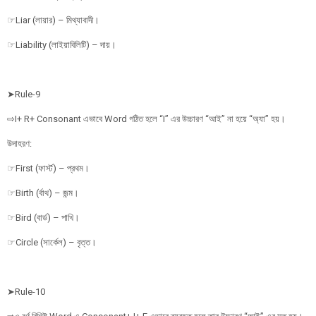
☞Liar (লায়ার) – মিথ্যাবাদী।
☞Liability (লাইয়াবিলিটি) – দায়।
➤Rule-9
⇨I+ R+ Consonant এভাবে Word গঠিত হলে “I” এর উচ্চারণ “আই” না হয়ে “অ্যা” হয়।
উদাহরণ:
☞First (ফার্স্ট) – প্রথম।
☞Birth (র্বাথ) – জন্ম।
☞Bird (বার্ড) – পাখি।
☞Circle (সার্কেল) – বৃত্ত।
➤Rule-10