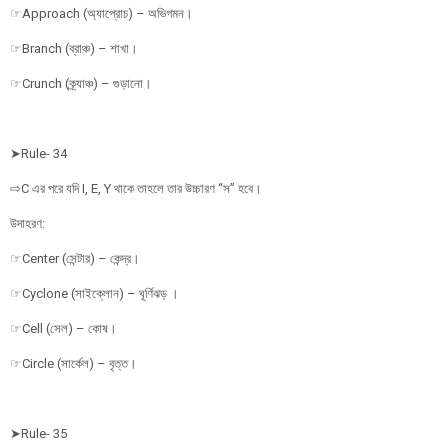
☞Approach (অ্যাপ্রোচ) – অভিগমন।
☞Branch (ব্রাঞ্চ) – শাখা।
☞Crunch (ক্র্যাঞ্চ) – গুড়ানো।
➤Rule- 34
⇨C এর পরে যদি I, E, Y থাকে তাহলে তার উচ্চারণ “স” হবে।
উদাহরণ:
☞Center (সেন্টার) – কেন্দ্র।
☞Cyclone (সাইক্লোন) – ঘূর্ণিঝড় ।
☞Cell (সেল) – কোষ।
☞Circle (সার্কেল) – বৃত্ত।
➤Rule- 35