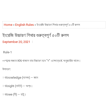
Home
»
English Rules
» ইংরেজি উচ্চারণ শিখার গুরুত্বপূর্ণ ৫০টি রুলস
ইংরেজি উচ্চারণ শিখার গুরুত্বপূর্ণ ৫০টি রুলস
September 20, 2021
Rule-1
⇨শব্দের শুরুতে KN থাকলে তার উচ্চারণ হবে “ন” এক্ষেত্রে K অনুচ্চারিত থাকে।
উদাহরণ:
☞Knowledge (নলেজ) – জ্ঞান
☞Knight (নাইট) – অশ্ব।
☞Knee (নী) – হাটু।