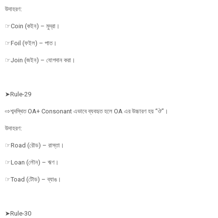
উদাহরণ:
☞Coin (কইন) – মুদ্রা।
☞Foil (ফইল) – পাত।
☞Join (জইন) – যোগদান করা।
➤Rule-29
⇨শব্দস্থিত OA+ Consonant এভাবে ব্যবহৃত হলে OA এর উচ্চারণ হয় “ঔ”।
উদাহরণ:
☞Road (রৌড) – রাস্তা।
☞Loan (লৌন) – ঋণ।
☞Toad (টৌড) – ব্যাঙ।
➤Rule-30