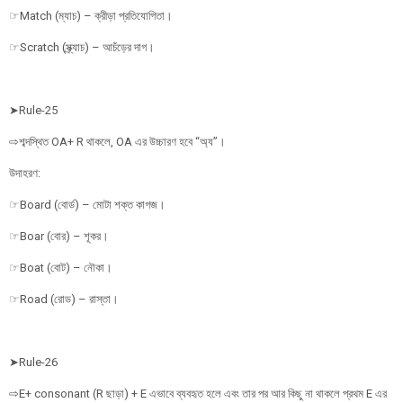
☞Match (ম্যাচ) – ক্রীড়া প্রতিযোগিতা।
☞Scratch (স্ক্র্যাচ) – আচঁড়ের দাগ।
➤Rule-25
⇨শব্দস্থিত OA+ R থাকলে, OA এর উচ্চারণ হবে “অ্য”।
উদাহরণ:
☞Board (বোর্ড) – মোটা শক্ত কাগজ।
☞Boar (বোর) – শূকর।
☞Boat (বোট) – নৌকা।
☞Road (রোড) – রাস্তা।
➤Rule-26
⇨E+ consonant (R ছাড়া) + E এভাবে ব্যবহৃত হলে এবং তার পর আর কিছু না থাকলে প্রথম E এর