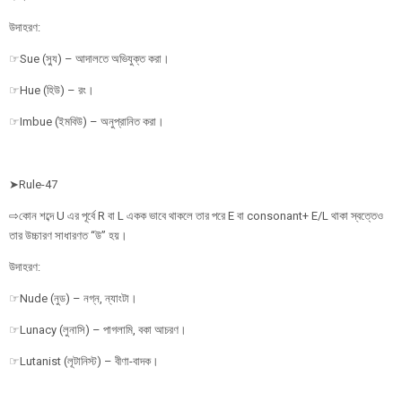
উদাহরণ:
☞Sue (স্যু) – আদালতে অভিযুক্ত করা।
☞Hue (হিউ) – রং।
☞Imbue (ইমবিউ) – অনুপ্রানিত করা।
➤Rule-47
⇨কোন শব্দে U এর পূর্বে R বা L একক ভাবে থাকলে তার পরে E বা consonant+ E/L থাকা স্বত্তেও
তার উচ্চারণ সাধারণত “উ” হয়।
উদাহরণ:
☞Nude (নুড) – নগ্ন, ন্যাংটা।
☞Lunacy (লুনাসি) – পাগলামি, বকা আচরণ।
☞Lutanist (লূটানিস্ট) – বীণা-বাদক।