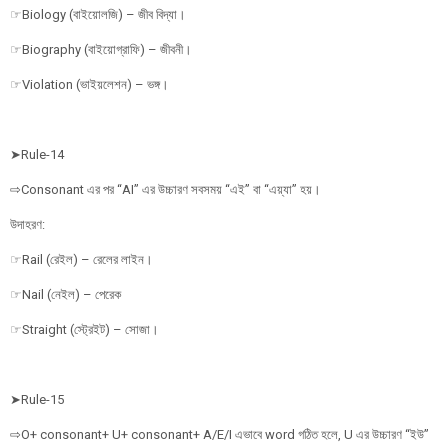
☞Biology (বাইয়োলজি) – জীব বিদ্যা।
☞Biography (বাইয়োগ্রাফি) – জীবনী।
☞Violation (ভাইয়লেশন) – ভঙ্গ।
➤Rule-14
⇨Consonant এর পর “AI” এর উচ্চারণ সবসময় “এই” বা “এয়্যা” হয়।
উদাহরণ:
☞Rail (রেইল) – রেলের লাইন।
☞Nail (নেইল) – পেরেক
☞Straight (স্ট্রেইট) – সোজা।
➤Rule-15
⇨O+ consonant+ U+ consonant+ A/E/I এভাবে word গঠিত হলে, U এর উচ্চারণ “ইউ”