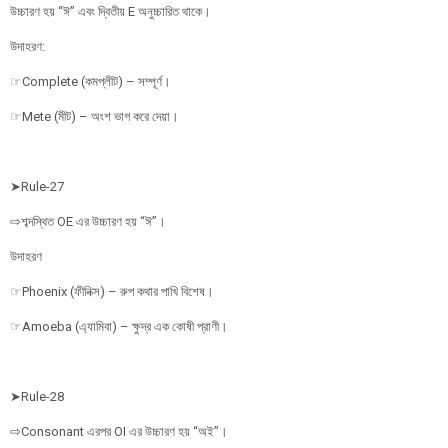
উচ্চারণ হয় “ঈ” এবং দ্বিতীয় E অনুচ্চারিত থাকে।
উদাহরণ:
☞Complete (কমপ্লীট) – সম্পূর্ণ।
☞Mete (মীট) – অংশ ভাগ করে দেয়া।
➤Rule-27
⇨শব্দস্থিত OE এর উচ্চারণ হয় “ঈ”।
উদাহরণ
☞Phoenix (ফীনিক্স) – রুপ কথার পাখি বিশেষ।
☞Amoeba (এ্যামিবা) – ক্ষুদ্র এক কোষী প্রাণী।
➤Rule-28
⇨Consonant এরপর OI এর উচ্চারণ হয় “অই”।