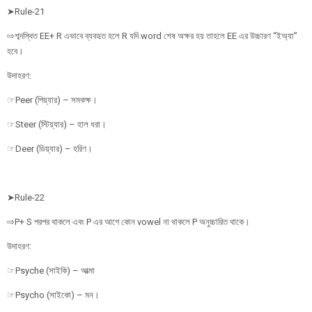
➤Rule-21
⇨শব্দস্থিত EE+ R এভাবে ব্যবহৃত হলে R যদি word শেষ অক্ষর হয় তাহলে EE এর উচ্চারণ “ইঅ্যা”
হবে।
উদাহরণ:
☞Peer (পিয়্যার) – সমকক্ষ।
☞Steer (স্টিয়্যার) – হাল ধরা।
☞Deer (ডিয়্যার) – হরিণ।
➤Rule-22
⇨P+ S পরপর থাকলে এবং P এর আগে কোন vowel না থাকলে P অনুচ্চারিত থাকে।
উদাহরণ:
☞Psyche (সাইকি) – আত্মা
☞Psycho (সাইকো) – মন।