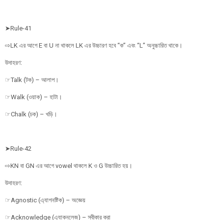
➤Rule-41
⇨LK এর আগে E বা U না থাকলে LK এর উচ্চারণ হবে “ক” এবং “L” অনুচ্চারিত থাকে।
উদাহরণ:
☞Talk (টক) – আলাপ।
☞Walk (ওয়াক) – হাটা।
☞Chalk (চক) – খড়ি।
➤Rule-42
⇨KN বা GN এর আগে vowel থাকলে K ও G উচ্চারিত হয়।
উদাহরণ:
☞Agnostic (এ্যাগনষ্টিক) – অজ্ঞেয়
☞Acknowledge (এ্যাকনলেজ) – স্বীকার করা