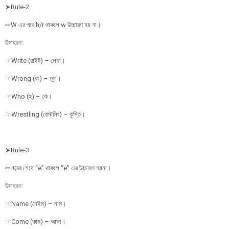
➤Rule-2
⇨W এর পরে h/r থাকলে w উচ্চারণ হয় না।
উদাহরণ:
☞Write (রাইট) – লেখা।
☞Wrong (রং) – ভুল।
☞Who (হু) – কে।
☞Wrestling (রেস্টলিং) – কুস্তি।
➤Rule-3
⇨শব্দের শেষে “e” থাকলে “e” এর উচ্চারণ হয়না।
উদাহরণ:
☞Name (নেইম) – নাম।
☞Come (কাম) – আসা।