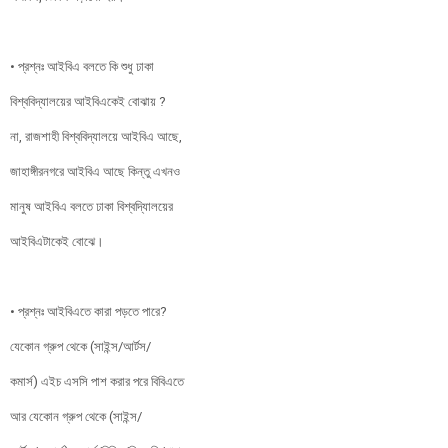
• প্রশ্নঃ আইবিএ বলতে কি শুধু ঢাকা
বিশ্ববিদ্যালয়ের আইবিএকেই বোঝায় ?
না, রাজশাহী বিশ্ববিদ্যালয়ে আইবিএ আছে,
জাহাঙ্গীরনগরে আইবিএ আছে কিন্তু এখনও
মানুষ আইবিএ বলতে ঢাকা বিশ্বদ্যিালয়ের
আইবিএটাকেই বোঝে।
• প্রশ্নঃ আইবিএতে কারা পড়তে পারে?
যেকোন গ্রুপ থেকে (সাইন্স/আর্টস/
কমার্স) এইচ এসসি পাশ করার পরে বিবিএতে
আর যেকোন গ্রুপ থেকে (সাইন্স/