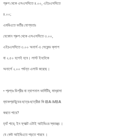
গ্রুপ থেকে এসএসসিতে ৪.০০, এইচএসসিতে
৪.০০;
এমবিএতে ভর্তীর যোগ্যতাঃ
যেকোন গ্রুপ থেকে এসএসসিতে ৩.০০,
এইচএসসিতে ৩.০০ অনার্স এ সেকেন্ড ক্লাশ
বা ২.৫০ হলেই হবে। লাস্ট ইনটেকে
অনার্সে ২.০০ পর্যন্ত এলাউ করেছে।
• প্রশ্নঃ ডিগ্রীর বা ন্যাশনাল ভার্সিটির, মাদ্রাসা
ব্যাকগ্রাউন্ডের ছাত্র-ছাত্রীরা কি IBA-MBA
করতে পারে?
হ্যাঁ পারে, ইন ফ্যাক্ট এটাই আইবিএর স্বতন্ত্র ।
যে কেউ আইবিএতে পড়তে পারবে ।