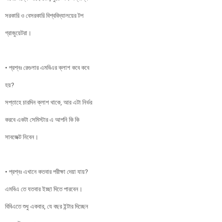
সরকারি ও বেসরকারি বিশ্ববিদ্যালয়ের টপ
গ্রাজুয়েটরা।
• প্রশ্নঃ রেগুলার এমবিএর ক্লাশ কবে কবে
হয়?
সপ্তাহে চারদিন ক্লাশ থাকে, আর এটা নির্ভর
করবে একটা সেমিস্টার এ আপনি কি কি
সাবজেক্ট নিবেন।
• প্রশ্নঃ এখানে কতবার পরীক্ষা দেয়া যায়?
এমবিএ তে যতবার ইচ্ছা দিতে পারবেন।
বিবিএতে শুধু একবার, যে বছর ইন্টার দিচ্ছেন