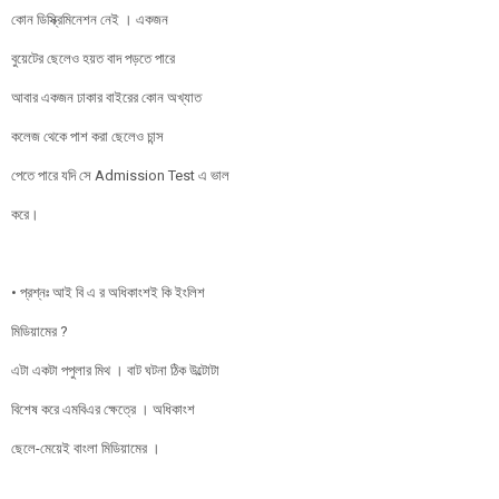
কোন ডিস্ক্রিমিনেশন নেই । একজন
বুয়েটের ছেলেও হয়ত বাদ পড়তে পারে
আবার একজন ঢাকার বাইরের কোন অখ্যাত
কলেজ থেকে পাশ করা ছেলেও চান্স
পেতে পারে যদি সে Admission Test এ ভাল
করে।
• প্রশ্নঃ আই বি এ র অধিকাংশই কি ইংলিশ
মিডিয়ামের ?
এটা একটা পপুলার মিথ । বাট ঘটনা ঠিক উল্টোটা
বিশেষ করে এমবিএর ক্ষেত্রে । অধিকাংশ
ছেলে-মেয়েই বাংলা মিডিয়ামের ।