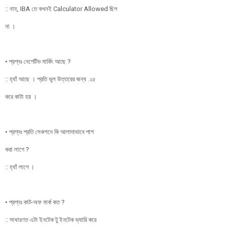
:: নাহ, IBA তে কখনই Calculator Allowed ছিল
না ।
• প্রশ্নঃ নেগেটিভ মার্কিং আছে ?
:: হ্যাঁ আছে । প্রতি ভুল উত্তরের জন্য .২৫
করে কাটা হয় ।
• প্রশ্নঃ প্রতি সেকশনে কি আলাদাভাবে পাশ
করা লাগে ?
:: হ্যাঁ লাগে ।
• প্রশ্নঃ কাট-অফ মার্ক কত ?
:: সাধারণত এটা ইনটেক টু ইনটেক ভ্যারি করে