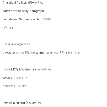
Analytical Ability(১৫টি)— মোট ৭৫
Written থাকবেঃ Essay, paragraph,
Translation, Summary Writing ইত্যাদি—–
মোটঃ ২৫।
• প্রশ্নঃ সময় কতটুকু থাকে ?
:: MCQ এর জন্য ৯০ মিনিট এবং Written এর জন্য ৩০ মিনিট । মোট ২ ঘণ্টা ।
• প্রশ্নঃ MCQ & Written এক্সামের কতদিন পর
ভাইভার জন্য ডাকা হয় ?
:: সাধারণত ২-৩ সপ্তাহ ।
• প্রশ্নঃ Calculator কি Allow করে ?