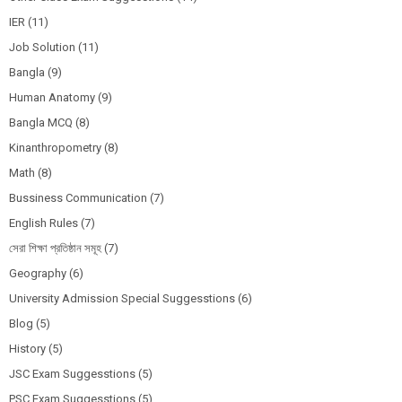
IER
(11)
Job Solution
(11)
Bangla
(9)
Human Anatomy
(9)
Bangla MCQ
(8)
Kinanthropometry
(8)
Math
(8)
Bussiness Communication
(7)
English Rules
(7)
সেরা শিক্ষা প্রতিষ্ঠান সমূহ
(7)
Geography
(6)
University Admission Special Suggesstions
(6)
Blog
(5)
History
(5)
JSC Exam Suggesstions
(5)
PSC Exam Suggesstions
(5)