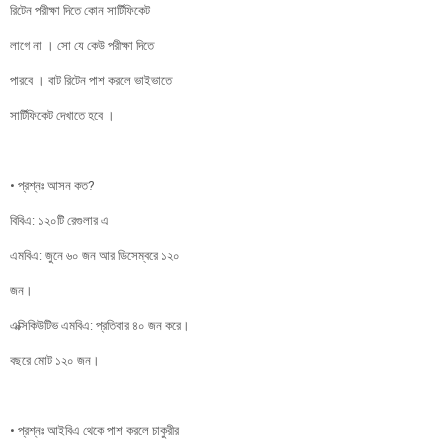
রিটেন পরীক্ষা দিতে কোন সার্টিফিকেট
লাগে না । সো যে কেউ পরীক্ষা দিতে
পারবে । বাট রিটেন পাশ করলে ভাইভাতে
সার্টিফিকেট দেখাতে হবে ।
• প্রশ্নঃ আসন কত?
বিবিএ: ১২০টি রেগুলার এ
এমবিএ: জুনে ৬০ জন আর ডিসেম্বরে ১২০
জন।
এক্সিকিউটিভ এমবিএ: প্রতিবার ৪০ জন করে।
বছরে মোট ১২০ জন।
• প্রশ্নঃ আইবিএ থেকে পাশ করলে চাকুরীর