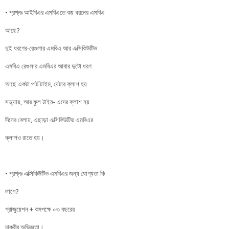
• প্রশ্নঃ আইবিএর এমবিএতে কয় ধরনের এমবিএ
আছে?
দুই ধরণের-রেগুলার এমবিএ আর এক্সিকিউটিভ
এমবিএ রেগুলার এমবিএর আবার দুটো ধরণ
আছে একটা পার্ট টাইম, যেটার ক্লাশ হয়
সন্ধ্যায়, আর ফুল টাইম- এদের ক্লাশ হয়
দিনের বেলায়, এছাড়া এক্সিকিউটিভ এমবিএর
ক্লাশও রাতে হয়।
• প্রশ্নঃ এক্সিকিউটিভ এমবিএর জন্য যোগ্যতা কি
লাগে?
গ্রাজুয়েশন + কমপক্ষে ০৩ বছরের
চাকুরীর অভিজ্ঞতা।