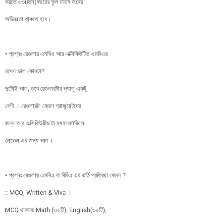
করতে ০৩(তিন)বছরের ফুল টাইম জবের
অভিজ্ঞতা থাকতে হবে।
• প্রশ্নঃ রেগুলার এমবিএ আর এক্সিকিউটিভ এমবিএর
মধ্যে ভাল কোনটা?
দুটোই ভাল, তবে রেগুলারটার ভ্যালু একটু
বেশী । রেগুলারটা ফ্রেশ গ্রাজুয়েটদের
জন্য আর এক্সিকিউটিভ টা ম্যানেজারিয়ল
লেভেল এর জন্য ভাল।
• প্রশ্নঃ রেগুলার এমবিএ বা বিবিএ এর ভর্তি প্রক্রিয়া কেমন ?
:: MCQ, Written & Viva ।
MCQ থাকবেঃ Math (৩০টি), English(৩০টি),