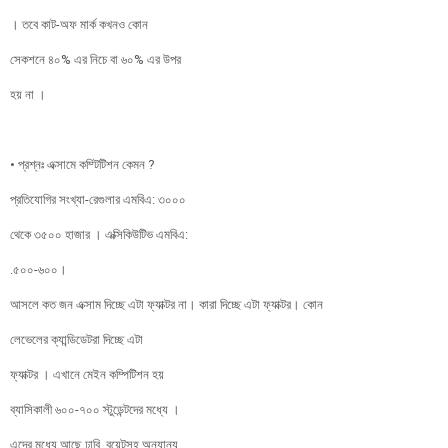
। তবে কাট-অফ মার্ক কখনও কোন
সেকশনে ৪০% এর নিচে বা ৬০% এর উপর
হয় না ।
• প্রশ্নঃ এক্সামে কম্টিটিশন কেমন ?
প্রতিযোগির সংখ্যা-রেগুলার এমবিএ: ৩০০০
থেকে ৩৫০০ হাজার । এক্সিকিউটিভ এমবিএ:
.৫০০-৬০০।
আসলে কত জন এক্সাম দিচ্ছে এটা ফ্যাক্টর না। কারা দিচ্ছে এটা ফ্যাক্টর। কোন
লেভেলের ক্যান্ডিডেটরা দিচ্ছে এটা
ফ্যাক্টর । এখানে মেইন কম্পিটিশন হয়
ব্যাসিকালী ৬০০-৭০০ স্টুডেন্টদের মধ্যে ।
এদের মধ্যে আছে ঢাবি, বুয়েটসহ অন্যান্য