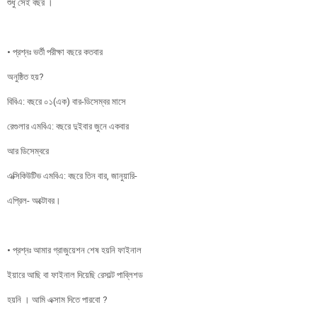
শুধু সেই বছর ।
• প্রশ্নঃ ভর্তী পরীক্ষা বছরে কতবার
অনুষ্ঠিত হয়?
বিবিএ: বছরে ০১(এক) বার-ডিসেম্বর মাসে
রেগুলার এমবিএ: বছরে দুইবার জুনে একবার
আর ডিসেম্বরে
এক্সিকিউটিভ এমবিএ: বছরে তিন বার, জানুয়ারি-
এপ্রিল- অক্টোবর।
• প্রশ্নঃ আমার গ্রাজুয়েশন শেষ হয়নি ফাইনাল
ইয়ারে আছি বা ফাইনাল দিয়েছি রেসাল্ট পাব্লিশড
হয়নি । আমি এক্সাম দিতে পারবো ?