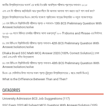
জাতীয় বিশ্ববিদ্যালয়ের অনার্স ২য় বর্ষের ইংরেজি আবশ্যিক পরীক্ষার প্রশ্নের সমাধান ২০১৮
এস এস সি পরীক্ষায় বহুনির্বাচনি আর সৃজনশীলে কি আলাদা আলাদা পাশ করতে হয়? পাশ মার্ক কত?
উন্মুক্ত বিশ্ববিদ্যালয়ের বিএড কোর্সের গবেষণা প্রতিবেদন পত্রের বিস্তারিত ও নমুনা গবেষণাপত্র
১৩ তম বিসিএস প্রি‌লি‌মিনারী পরীক্ষার প্রশ্ন ও সমাধান-13th BCS Preliminary Question With
Answer/solution/solve
২০২৫-২৬ সালে বিভিন্ন চাকরির পরীক্ষায় আসা গুরুত্বপূর্ণ ২০০ টি Idioms and Phrase এর লিস্টসহ
উত্তর
৪২ তম বিসিএস প্রিলিমিনারি পরীক্ষার প্রশ্ন সমাধান-42th BCS Preliminary Question With
Answer/solution/solve
Dhaka Board SSC Math MCQ Answer 2020 (100% Correct Solution) | ঢাকা
বোর্ড এসএসসি গণিত উত্তরমালা
৪৩ তম বিসিএস প্রিলিমিনারি পরীক্ষার প্রশ্ন সমাধান-43th BCS Preliminary Question With
Answer/solution/solve
বিএড ২য় সেমিস্টার বিগত সালের সকল প্রশ্ন (উন্মুক্ত বিশ্ববিদ্যালয়ের ১ বছর মেয়াদি বিএড)
What is the Difference Between Than and Then?
CATAGORIES
University Admission BCS Job Suggestions
(117)
SSC Exam 2020 All Subject MCQ Question With Answer/Solution
(105)