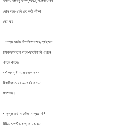
আর্টস/ কমার্স) অনার্স/বিবিএ/বিএসসি/পাশ
কোর্স করে এমবিএতে ভর্তী পরীক্ষা
দেয়া যায়।
• প্রশ্নঃ জাতীয় বিশ্ববিদ্যালয়ের/প্রাইভেট
বিশ্ববিদ্যালয়ের ছাত্র-ছাত্রীরা কি এখানে
পড়তে পারবে?
হ্যাঁ অবশ্যই পারেবে এবং এসব
বিশ্ববিদ্যালয়ের অনেকেই এখানে
পড়তেছে।
• প্রশ্নঃ এখানে ভর্তীর যোগ্যতা কি?
বিবিএতে ভর্তীর যোগ্যতা: যেকোন