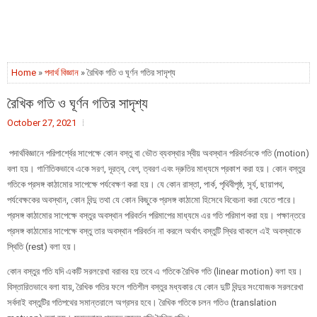
Home
»
পদার্থ বিজ্ঞান
» রৈখিক গতি ও ঘূর্ণন গতির সাদৃশ্য
রৈখিক গতি ও ঘূর্ণন গতির সাদৃশ্য
October 27, 2021
পদার্থবিজ্ঞানে পরিপার্শ্বের সাপেক্ষে কোন বস্তু বা ভৌত ব্যবস্থার স্বীয় অবস্থান পরিবর্তনকে গতি (motion)
বলা হয়। গাণিতিকভাবে একে সরণ, দূরত্ব, বেগ, ত্বরণ এবং দ্রুতির মাধ্যমে প্রকাশ করা হয়। কোন বস্তুর
গতিকে প্রসঙ্গ কাঠামোর সাপেক্ষে পর্যবেক্ষণ করা হয়। যে কোন রাস্তা, পার্ক, পৃথিবীপৃষ্ঠ, সূর্য, ছায়াপথ,
পর্যবেক্ষকের অবস্থান, কোন বিন্দু তথা যে কোন কিছুকে প্রসঙ্গ কাঠামো হিসেবে বিবেচনা করা যেতে পারে।
প্রসঙ্গ কাঠামোর সাপেক্ষে বস্তুর অবস্থান পরিবর্তন পরিমাপের মাধ্যমে এর গতি পরিমাপ করা হয়। পক্ষান্তরে
প্রসঙ্গ কাঠামোর সাপেক্ষে বস্তু তার অবস্থান পরিবর্তন না করলে অর্থাৎ বস্তুটি স্থির থাকলে এই অবস্থাকে
স্থিতি (rest) বলা হয়।
কোন বস্তুর গতি যদি একটি সরলরেখা বরাবর হয় তবে এ গতিকে রৈখিক গতি (linear motion) বলা হয়।
বিস্তারিতভাবে বলা যায়, রৈখিক গতির ফলে গতিশীল বস্তুর মধ্যকার যে কোন দুটি বিন্দুর সংযোজক সরলরেখা
সর্বদাই বস্তুটির গতিপথের সমান্তরালে অগ্রসর হবে। রৈখিক গতিকে চলন গতিও (translation