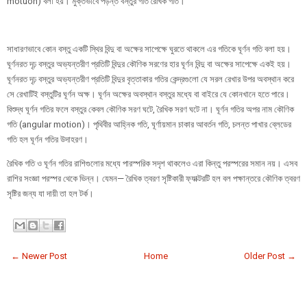
motuon) বলা হয়। মুক্তভাবে পড়ন্ত বস্তুর গতি রৈখিক গতি।
সাধারণভাবে কোন বস্তু একটি স্থির বিন্দু বা অক্ষের সাপেক্ষে ঘুরতে থাকলে এর গতিকে ঘূর্ণন গতি বলা হয়।
ঘূর্ণনরত দৃঢ় বস্তুর অভ্যন্তরীণ প্রতিটি বিন্দুর কৌণিক সরণের হার ঘূর্ণন বিন্দু বা অক্ষের সাপেক্ষে একই হয়।
ঘূর্ণনরত দৃঢ় বস্তুর অভ্যন্তরীণ প্রতিটি বিন্দুর বৃত্তাকার গতির কেন্দ্রগুলো যে সরল রেখার উপর অবস্থান করে
সে রেখাটিই বস্তুটির ঘূর্ণন অক্ষ। ঘূর্ণন অক্ষের অবস্থান বস্তুর মধ্যে বা বাইরে যে কোনখানে হতে পারে।
বিশুদ্ধ ঘূর্ণন গতির ফলে বস্তুর কেবল কৌণিক সরণ ঘটে, রৈখিক সরণ ঘটে না। ঘূর্ণন গতির অপর নাম কৌণিক
গতি (angular motion)। পৃথিবীর আহ্নিক গতি, ঘূর্ণায়মান চাকার আবর্তন গতি, চলন্ত পাখার ব্লেডের
গতি হল ঘূর্ণন গতির উদাহরণ।
রৈখিক গতি ও ঘূর্ণন গতির রাশিগুলোর মধ্যে পারস্পরিক সদৃশ থাকলেও এরা কিন্তু পরস্পরের সমান নয়। এসব
রাশির সংজ্ঞা পরস্পর থেকে ভিন্ন। যেমন— রৈখিক ত্বরণ সৃষ্টিকারী ফ্যাক্টরটি হল বল পক্ষান্তরে কৌণিক ত্বরণ
সৃষ্টির জন্য যা দায়ী তা হল টর্ক।
← Newer Post
Home
Older Post →