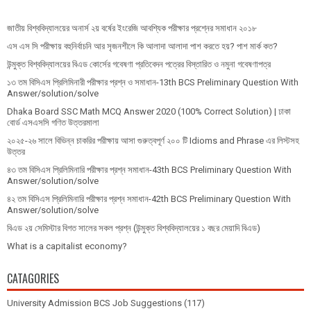
জাতীয় বিশ্ববিদ্যালয়ের অনার্স ২য় বর্ষের ইংরেজি আবশ্যিক পরীক্ষার প্রশ্নের সমাধান ২০১৮
এস এস সি পরীক্ষায় বহুনির্বাচনি আর সৃজনশীলে কি আলাদা আলাদা পাশ করতে হয়? পাশ মার্ক কত?
উন্মুক্ত বিশ্ববিদ্যালয়ের বিএড কোর্সের গবেষণা প্রতিবেদন পত্রের বিস্তারিত ও নমুনা গবেষণাপত্র
১৩ তম বিসিএস প্রি‌লি‌মিনারী পরীক্ষার প্রশ্ন ও সমাধান-13th BCS Preliminary Question With
Answer/solution/solve
Dhaka Board SSC Math MCQ Answer 2020 (100% Correct Solution) | ঢাকা
বোর্ড এসএসসি গণিত উত্তরমালা
২০২৫-২৬ সালে বিভিন্ন চাকরির পরীক্ষায় আসা গুরুত্বপূর্ণ ২০০ টি Idioms and Phrase এর লিস্টসহ
উত্তর
৪৩ তম বিসিএস প্রিলিমিনারি পরীক্ষার প্রশ্ন সমাধান-43th BCS Preliminary Question With
Answer/solution/solve
৪২ তম বিসিএস প্রিলিমিনারি পরীক্ষার প্রশ্ন সমাধান-42th BCS Preliminary Question With
Answer/solution/solve
বিএড ২য় সেমিস্টার বিগত সালের সকল প্রশ্ন (উন্মুক্ত বিশ্ববিদ্যালয়ের ১ বছর মেয়াদি বিএড)
What is a capitalist economy?
CATAGORIES
University Admission BCS Job Suggestions
(117)