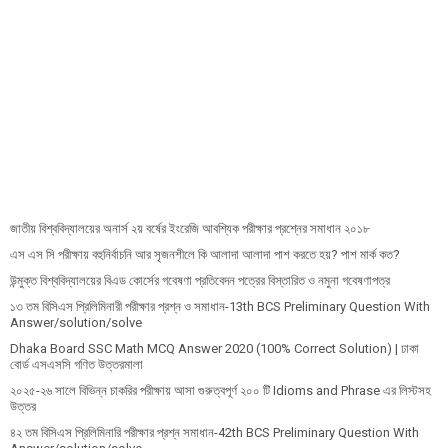
জাতীয় বিশ্ববিদ্যালয়ের অনার্স ২য় বর্ষের ইংরেজি আবশ্যিক পরীক্ষার প্রশ্নের সমাধান ২০১৮
এস এস সি পরীক্ষায় বহুনির্বাচনি আর সৃজনশীলে কি আলাদা আলাদা পাশ করতে হয়? পাশ মার্ক কত?
উন্মুক্ত বিশ্ববিদ্যালয়ের বিএড কোর্সের গবেষণা প্রতিবেদন পত্রের বিস্তারিত ও নমুনা গবেষণাপত্র
১৩ তম বিসিএস প্রি‌লি‌মিনারী পরীক্ষার প্রশ্ন ও সমাধান-13th BCS Preliminary Question With
Answer/solution/solve
Dhaka Board SSC Math MCQ Answer 2020 (100% Correct Solution) | ঢাকা
বোর্ড এসএসসি গণিত উত্তরমালা
২০২৫-২৬ সালে বিভিন্ন চাকরির পরীক্ষায় আসা গুরুত্বপূর্ণ ২০০ টি Idioms and Phrase এর লিস্টসহ
উত্তর
৪২ তম বিসিএস প্রিলিমিনারি পরীক্ষার প্রশ্ন সমাধান-42th BCS Preliminary Question With