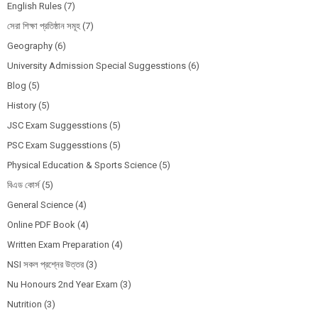
English Rules
(7)
সেরা শিক্ষা প্রতিষ্ঠান সমূহ
(7)
Geography
(6)
University Admission Special Suggesstions
(6)
Blog
(5)
History
(5)
JSC Exam Suggesstions
(5)
PSC Exam Suggesstions
(5)
Physical Education & Sports Science
(5)
বিএড কোর্স
(5)
General Science
(4)
Online PDF Book
(4)
Written Exam Preparation
(4)
NSI সকল প্রশ্নের উত্তর
(3)
Nu Honours 2nd Year Exam
(3)
Nutrition
(3)