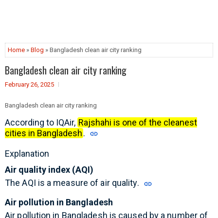
Home
»
Blog
» Bangladesh clean air city ranking
Bangladesh clean air city ranking
February 26, 2025
Bangladesh clean air city ranking
According to IQAir,
Rajshahi is one of the cleanest
cities in Bangladesh
.
Explanation
Air quality index (AQI)
The AQI is a measure of air quality.
Air pollution in Bangladesh
Air pollution in Bangladesh is caused by a number of