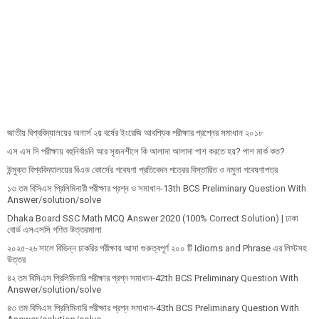
জাতীয় বিশ্ববিদ্যালয়ের অনার্স ২য় বর্ষের ইংরেজি আবশ্যিক পরীক্ষার প্রশ্নের সমাধান ২০১৮
এস এস সি পরীক্ষায় বহুনির্বাচনি আর সৃজনশীলে কি আলাদা আলাদা পাশ করতে হয়? পাশ মার্ক কত?
উন্মুক্ত বিশ্ববিদ্যালয়ের বিএড কোর্সের গবেষণা প্রতিবেদন পত্রের বিস্তারিত ও নমুনা গবেষণাপত্র
১৩ তম বিসিএস প্রি‌লি‌মিনারী পরীক্ষার প্রশ্ন ও সমাধান-13th BCS Preliminary Question With
Answer/solution/solve
Dhaka Board SSC Math MCQ Answer 2020 (100% Correct Solution) | ঢাকা
বোর্ড এসএসসি গণিত উত্তরমালা
২০২৫-২৬ সালে বিভিন্ন চাকরির পরীক্ষায় আসা গুরুত্বপূর্ণ ২০০ টি Idioms and Phrase এর লিস্টসহ
উত্তর
৪২ তম বিসিএস প্রিলিমিনারি পরীক্ষার প্রশ্ন সমাধান-42th BCS Preliminary Question With
Answer/solution/solve
৪৩ তম বিসিএস প্রিলিমিনারি পরীক্ষার প্রশ্ন সমাধান-43th BCS Preliminary Question With