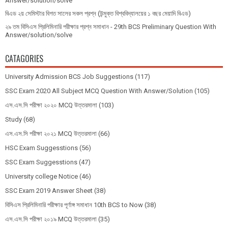
Answer/solution/solve
বিএড ২য় সেমিস্টার বিগত সালের সকল প্রশ্ন (উন্মুক্ত বিশ্ববিদ্যালয়ের ১ বছর মেয়াদি বিএড)
২৯ তম বিসিএস প্রিলিমিনারি পরীক্ষার প্রশ্ন সমাধান - 29th BCS Preliminary Question With
Answer/solution/solve
CATAGORIES
University Admission BCS Job Suggestions
(117)
SSC Exam 2020 All Subject MCQ Question With Answer/Solution
(105)
এস.এস.সি পরীক্ষা ২০২০ MCQ উত্তরমালা
(103)
Study
(68)
এস.এস.সি পরীক্ষা ২০২১ MCQ উত্তরমালা
(66)
HSC Exam Suggesstions
(56)
SSC Exam Suggesstions
(47)
University college Notice
(46)
SSC Exam 2019 Answer Sheet
(38)
বিসিএস প্রিলিমিনারি পরীক্ষার পূর্ণাঙ্গ সমাধান 10th BCS to Now
(38)
এস.এস.সি পরীক্ষা ২০১৯ MCQ উত্তরমালা
(35)