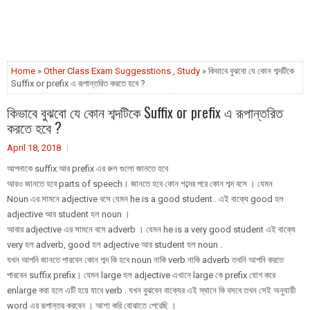
Home
»
Other Class Exam Suggesstions
,
Study
» কিভাবে বুঝবো যে কোন শব্দটিকে
Suffix or prefix এ রূপান্তরিত করতে হবে ?
কিভাবে বুঝবো যে কোন শব্দটিকে Suffix or prefix এ রূপান্তরিত
করতে হবে ?
April 18, 2018
আপনাকে suffix আর prefix এর রুল গুলো জানতে হবে
আরও জানতে হবে parts of speech। জানতে হবে কোন শব্দের পরে কোন শব্দ বসে । যেমন
Noun এর সামনে adjective বসে যেমন he is a good student . এই বাক্যে good হল
adjective আর student হল noun ।
আবার adjective এর সামনে বসে adverb । যেমন he is a very good student এই বাক্যে
very হল adverb, good হল adjective আর student হল noun .
যখন আপনি জানতে পারবেন কোন শব্দ কি হবে noun নাকি verb নাকি adverb তখনি আপনি করতে
পারবেন suffix prefix। যেমন large হল adjective এখানে large কে prefix যোগ করে
enlarge করা হলে এটি হয়ে যাবে verb . যখন বুঝবেন বাক্যের এই স্থানে কি বসবে তখন সেই অনুযায়ী
word এর রূপান্তর করবেন । আশা করি বোঝাতে পেরেছি ।