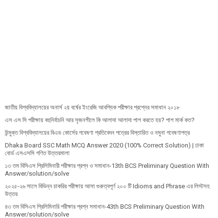
জাতীয় বিশ্ববিদ্যালয়ের অনার্স ২য় বর্ষের ইংরেজি আবশ্যিক পরীক্ষার প্রশ্নের সমাধান ২০১৮
এস এস সি পরীক্ষায় বহুনির্বাচনি আর সৃজনশীলে কি আলাদা আলাদা পাশ করতে হয়? পাশ মার্ক কত?
উন্মুক্ত বিশ্ববিদ্যালয়ের বিএড কোর্সের গবেষণা প্রতিবেদন পত্রের বিস্তারিত ও নমুনা গবেষণাপত্র
Dhaka Board SSC Math MCQ Answer 2020 (100% Correct Solution) | ঢাকা
বোর্ড এসএসসি গণিত উত্তরমালা
১৩ তম বিসিএস প্রি‌লি‌মিনারী পরীক্ষার প্রশ্ন ও সমাধান-13th BCS Preliminary Question With
Answer/solution/solve
২০২৫-২৬ সালে বিভিন্ন চাকরির পরীক্ষায় আসা গুরুত্বপূর্ণ ২০০ টি Idioms and Phrase এর লিস্টসহ
উত্তর
৪৩ তম বিসিএস প্রিলিমিনারি পরীক্ষার প্রশ্ন সমাধান-43th BCS Preliminary Question With
Answer/solution/solve