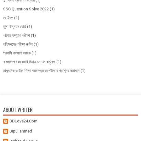
SI সকল প্রশ্ন ও উত্তর
(1)
SSC Question Solve 2022
(1)
ছোট্টগল্প
(1)
তুলা উন্নয়ন বোর্ড
(1)
পরিবার কল্যাণ পরীক্ষা
(1)
পশ্চিমবঙ্গের পরীক্ষা রুটিন
(1)
প্রবাসি কল্যাণ ব্যাংক
(1)
বাংলাদেশ বেসরকারি বিমান চলাচল কর্তৃপক্ষ
(1)
মাধ্যমিক ও উচ্চ শিক্ষা অধিদপ্তরের পরীক্ষার প্রশ্নের সমাধান
(1)
ABOUT WRITER
BDLove24.Com
Bipul ahmed