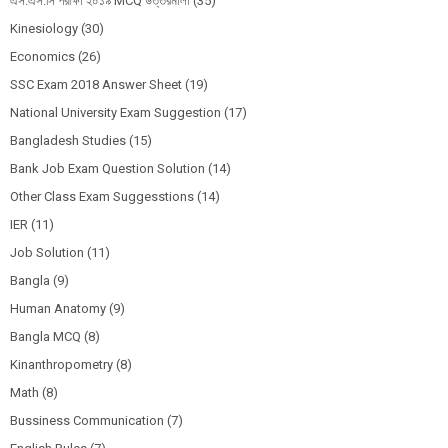
এস.এস.সি পরীক্ষা ২০১৯ MCQ উত্তরমালা
(35)
Kinesiology
(30)
Economics
(26)
SSC Exam 2018 Answer Sheet
(19)
National University Exam Suggestion
(17)
Bangladesh Studies
(15)
Bank Job Exam Question Solution
(14)
Other Class Exam Suggesstions
(14)
IER
(11)
Job Solution
(11)
Bangla
(9)
Human Anatomy
(9)
Bangla MCQ
(8)
Kinanthropometry
(8)
Math
(8)
Bussiness Communication
(7)