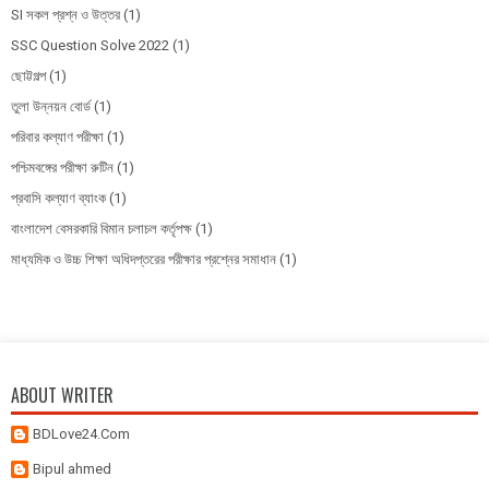
SI সকল প্রশ্ন ও উত্তর
(1)
SSC Question Solve 2022
(1)
ছোট্টগল্প
(1)
তুলা উন্নয়ন বোর্ড
(1)
পরিবার কল্যাণ পরীক্ষা
(1)
পশ্চিমবঙ্গের পরীক্ষা রুটিন
(1)
প্রবাসি কল্যাণ ব্যাংক
(1)
বাংলাদেশ বেসরকারি বিমান চলাচল কর্তৃপক্ষ
(1)
মাধ্যমিক ও উচ্চ শিক্ষা অধিদপ্তরের পরীক্ষার প্রশ্নের সমাধান
(1)
ABOUT WRITER
BDLove24.Com
Bipul ahmed