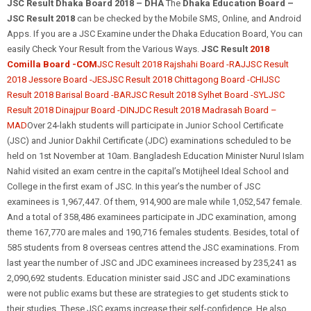
JSC Result Dhaka Board 2018 – DHA
The
Dhaka Education Board –
JSC Result 2018
can be checked by the Mobile SMS, Online, and Android
Apps. If you are a JSC Examine under the Dhaka Education Board, You can
easily Check Your Result from the Various Ways.
JSC Result
2018
Comilla Board -COM
JSC Result 2018 Rajshahi Board -RAJJSC Result
2018 Jessore Board -JESJSC Result 2018 Chittagong Board -CHIJSC
Result 2018 Barisal Board -BARJSC Result 2018 Sylhet Board -SYLJSC
Result 2018 Dinajpur Board -DINJDC Result 2018 Madrasah Board –
MAD
Over 24-lakh students will participate in Junior School Certificate
(JSC) and Junior Dakhil Certificate (JDC) examinations scheduled to be
held on 1st November at 10am. Bangladesh Education Minister Nurul Islam
Nahid visited an exam centre in the capital’s Motijheel Ideal School and
College in the first exam of JSC. In this year’s the number of JSC
examinees is 1,967,447. Of them, 914,900 are male while 1,052,547 female.
And a total of 358,486 examinees participate in JDC examination, among
theme 167,770 are males and 190,716 females students. Besides, total of
585 students from 8 overseas centres attend the JSC examinations. From
last year the number of JSC and JDC examinees increased by 235,241 as
2,090,692 students. Education minister said JSC and JDC examinations
were not public exams but these are strategies to get students stick to
their studies. These JSC exams increase their self-confidence. He also