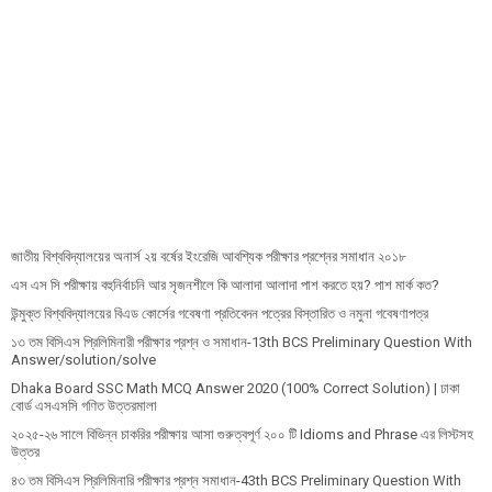
জাতীয় বিশ্ববিদ্যালয়ের অনার্স ২য় বর্ষের ইংরেজি আবশ্যিক পরীক্ষার প্রশ্নের সমাধান ২০১৮
এস এস সি পরীক্ষায় বহুনির্বাচনি আর সৃজনশীলে কি আলাদা আলাদা পাশ করতে হয়? পাশ মার্ক কত?
উন্মুক্ত বিশ্ববিদ্যালয়ের বিএড কোর্সের গবেষণা প্রতিবেদন পত্রের বিস্তারিত ও নমুনা গবেষণাপত্র
১৩ তম বিসিএস প্রি‌লি‌মিনারী পরীক্ষার প্রশ্ন ও সমাধান-13th BCS Preliminary Question With
Answer/solution/solve
Dhaka Board SSC Math MCQ Answer 2020 (100% Correct Solution) | ঢাকা
বোর্ড এসএসসি গণিত উত্তরমালা
২০২৫-২৬ সালে বিভিন্ন চাকরির পরীক্ষায় আসা গুরুত্বপূর্ণ ২০০ টি Idioms and Phrase এর লিস্টসহ
উত্তর
৪৩ তম বিসিএস প্রিলিমিনারি পরীক্ষার প্রশ্ন সমাধান-43th BCS Preliminary Question With