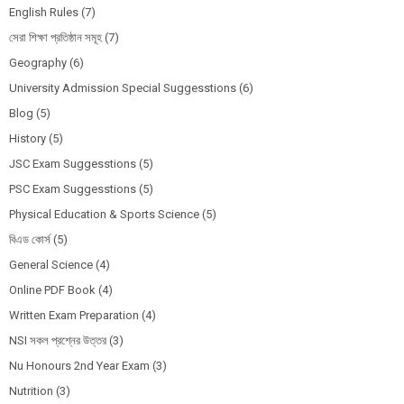
English Rules
(7)
সেরা শিক্ষা প্রতিষ্ঠান সমূহ
(7)
Geography
(6)
University Admission Special Suggesstions
(6)
Blog
(5)
History
(5)
JSC Exam Suggesstions
(5)
PSC Exam Suggesstions
(5)
Physical Education & Sports Science
(5)
বিএড কোর্স
(5)
General Science
(4)
Online PDF Book
(4)
Written Exam Preparation
(4)
NSI সকল প্রশ্নের উত্তর
(3)
Nu Honours 2nd Year Exam
(3)
Nutrition
(3)