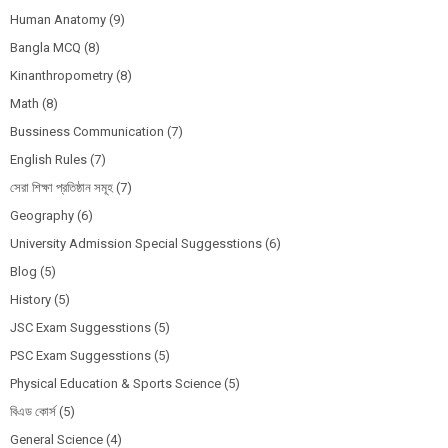
Human Anatomy
(9)
Bangla MCQ
(8)
Kinanthropometry
(8)
Math
(8)
Bussiness Communication
(7)
English Rules
(7)
সেরা শিক্ষা প্রতিষ্ঠান সমূহ
(7)
Geography
(6)
University Admission Special Suggesstions
(6)
Blog
(5)
History
(5)
JSC Exam Suggesstions
(5)
PSC Exam Suggesstions
(5)
Physical Education & Sports Science
(5)
বিএড কোর্স
(5)
General Science
(4)