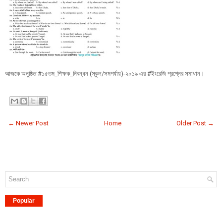
আজকে অনুষ্ঠিত #১৫তম_শিক্ষক_নিবন্ধন (স্কুল/সমপর্যায়)-২০১৯ এর #ইংরেজি প্রশ্নের সমাধান।
← Newer Post
Home
Older Post →
Popular