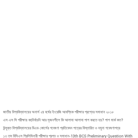
জাতীয় বিশ্ববিদ্যালয়ের অনার্স ২য় বর্ষের ইংরেজি আবশ্যিক পরীক্ষার প্রশ্নের সমাধান ২০১৮
এস এস সি পরীক্ষায় বহুনির্বাচনি আর সৃজনশীলে কি আলাদা আলাদা পাশ করতে হয়? পাশ মার্ক কত?
উন্মুক্ত বিশ্ববিদ্যালয়ের বিএড কোর্সের গবেষণা প্রতিবেদন পত্রের বিস্তারিত ও নমুনা গবেষণাপত্র
১৩ তম বিসিএস প্রি‌লি‌মিনারী পরীক্ষার প্রশ্ন ও সমাধান-13th BCS Preliminary Question With