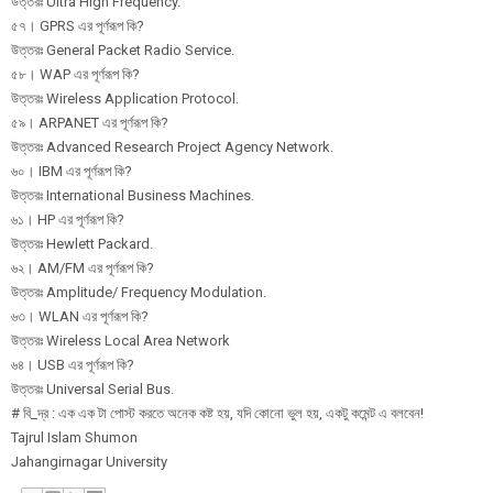
উত্তরঃ Ultra High Frequency.
৫৭। GPRS এর পূর্ণরূপ কি?
উত্তরঃ General Packet Radio Service.
৫৮। WAP এর পূর্ণরূপ কি?
উত্তরঃ Wireless Application Protocol.
৫৯। ARPANET এর পূর্ণরূপ কি?
উত্তরঃ Advanced Research Project Agency Network.
৬০। IBM এর পূর্ণরূপ কি?
উত্তরঃ International Business Machines.
৬১। HP এর পূর্ণরূপ কি?
উত্তরঃ Hewlett Packard.
৬২। AM/FM এর পূর্ণরূপ কি?
উত্তরঃ Amplitude/ Frequency Modulation.
৬৩। WLAN এর পূর্ণরূপ কি?
উত্তরঃ Wireless Local Area Network
৬৪। USB এর পূর্ণরূপ কি?
উত্তরঃ Universal Serial Bus.
# বি_দ্র : এক এক টা পোস্ট করতে অনেক কষ্ট হয়, যদি কোনো ভুল হয়, একটু কমেন্ট এ বলবেন!
Tajrul Islam Shumon
Jahangirnagar University