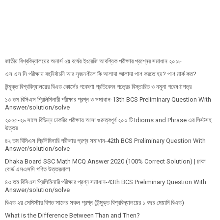
জাতীয় বিশ্ববিদ্যালয়ের অনার্স ২য় বর্ষের ইংরেজি আবশ্যিক পরীক্ষার প্রশ্নের সমাধান ২০১৮
এস এস সি পরীক্ষায় বহুনির্বাচনি আর সৃজনশীলে কি আলাদা আলাদা পাশ করতে হয়? পাশ মার্ক কত?
উন্মুক্ত বিশ্ববিদ্যালয়ের বিএড কোর্সের গবেষণা প্রতিবেদন পত্রের বিস্তারিত ও নমুনা গবেষণাপত্র
১৩ তম বিসিএস প্রি‌লি‌মিনারী পরীক্ষার প্রশ্ন ও সমাধান-13th BCS Preliminary Question With
Answer/solution/solve
২০২৫-২৬ সালে বিভিন্ন চাকরির পরীক্ষায় আসা গুরুত্বপূর্ণ ২০০ টি Idioms and Phrase এর লিস্টসহ
উত্তর
৪২ তম বিসিএস প্রিলিমিনারি পরীক্ষার প্রশ্ন সমাধান-42th BCS Preliminary Question With
Answer/solution/solve
Dhaka Board SSC Math MCQ Answer 2020 (100% Correct Solution) | ঢাকা
বোর্ড এসএসসি গণিত উত্তরমালা
৪৩ তম বিসিএস প্রিলিমিনারি পরীক্ষার প্রশ্ন সমাধান-43th BCS Preliminary Question With
Answer/solution/solve
বিএড ২য় সেমিস্টার বিগত সালের সকল প্রশ্ন (উন্মুক্ত বিশ্ববিদ্যালয়ের ১ বছর মেয়াদি বিএড)
What is the Difference Between Than and Then?