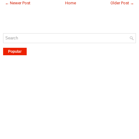
← Newer Post
Home
Older Post →
Popular