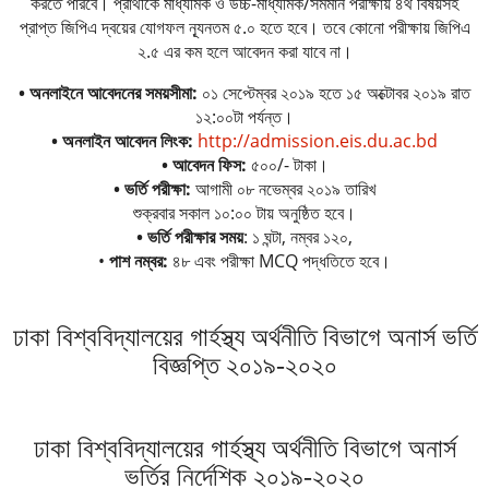
করতে পারবে। প্রার্থীকে মাধ্যমিক ও উচ্চ-মাধ্যমিক/সমমান পরীক্ষায় ৪র্থ বিষয়সহ
প্রাপ্ত জিপিএ দ্বয়ের যােগফল ন্যূনতম ৫.০ হতে হবে। তবে কোনাে পরীক্ষায় জিপিএ
২.৫ এর কম হলে আবেদন করা যাবে না।
• অনলাইনে আবেদনের সময়সীমা:
০১ সেপ্টেম্বর ২০১৯ হতে ১৫ অক্টোবর ২০১৯ রাত
১২:০০টা পর্যন্ত।
• অনলাইন আবেদন লিংক:
http://admission.eis.du.ac.bd
• আবেদন ফিস:
৫০০/- টাকা।
• ভর্তি পরীক্ষা:
আগামী ০৮ নভেম্বর ২০১৯ তারিখ
শুক্রবার সকাল ১০:০০ টায় অনুষ্ঠিত হবে।
• ভর্তি পরীক্ষার সময়
: ১ ঘন্টা, নম্বর ১২০,
•
পাশ নম্বর:
৪৮ এবং পরীক্ষা MCQ পদ্ধতিতে হবে।
ঢাকা বিশ্ববিদ্যালয়ের গার্হস্থ্য অর্থনীতি বিভাগে অনার্স ভর্তি
বিজ্ঞপ্তি ২০১৯-২০২০
ঢাকা বিশ্ববিদ্যালয়ের গার্হস্থ্য অর্থনীতি বিভাগে অনার্স
ভর্তির নির্দেশিক
২০১৯-২০২০