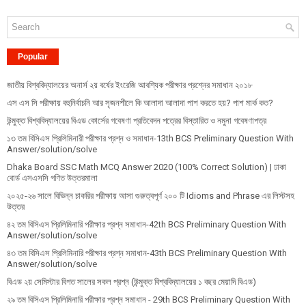
Popular
জাতীয় বিশ্ববিদ্যালয়ের অনার্স ২য় বর্ষের ইংরেজি আবশ্যিক পরীক্ষার প্রশ্নের সমাধান ২০১৮
এস এস সি পরীক্ষায় বহুনির্বাচনি আর সৃজনশীলে কি আলাদা আলাদা পাশ করতে হয়? পাশ মার্ক কত?
উন্মুক্ত বিশ্ববিদ্যালয়ের বিএড কোর্সের গবেষণা প্রতিবেদন পত্রের বিস্তারিত ও নমুনা গবেষণাপত্র
১৩ তম বিসিএস প্রি‌লি‌মিনারী পরীক্ষার প্রশ্ন ও সমাধান-13th BCS Preliminary Question With
Answer/solution/solve
Dhaka Board SSC Math MCQ Answer 2020 (100% Correct Solution) | ঢাকা
বোর্ড এসএসসি গণিত উত্তরমালা
২০২৫-২৬ সালে বিভিন্ন চাকরির পরীক্ষায় আসা গুরুত্বপূর্ণ ২০০ টি Idioms and Phrase এর লিস্টসহ
উত্তর
৪২ তম বিসিএস প্রিলিমিনারি পরীক্ষার প্রশ্ন সমাধান-42th BCS Preliminary Question With
Answer/solution/solve
৪৩ তম বিসিএস প্রিলিমিনারি পরীক্ষার প্রশ্ন সমাধান-43th BCS Preliminary Question With
Answer/solution/solve
বিএড ২য় সেমিস্টার বিগত সালের সকল প্রশ্ন (উন্মুক্ত বিশ্ববিদ্যালয়ের ১ বছর মেয়াদি বিএড)
২৯ তম বিসিএস প্রিলিমিনারি পরীক্ষার প্রশ্ন সমাধান - 29th BCS Preliminary Question With