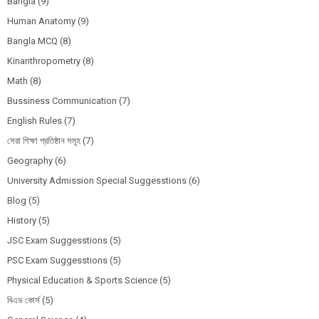
Bangla
(9)
Human Anatomy
(9)
Bangla MCQ
(8)
Kinanthropometry
(8)
Math
(8)
Bussiness Communication
(7)
English Rules
(7)
সেরা শিক্ষা প্রতিষ্ঠান সমূহ
(7)
Geography
(6)
University Admission Special Suggesstions
(6)
Blog
(5)
History
(5)
JSC Exam Suggesstions
(5)
PSC Exam Suggesstions
(5)
Physical Education & Sports Science
(5)
বিএড কোর্স
(5)