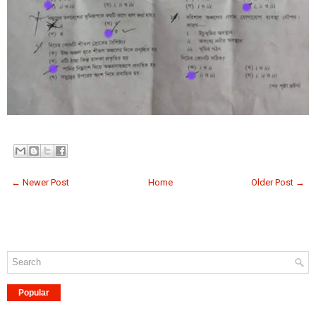
← Newer Post
Home
Older Post →
Popular