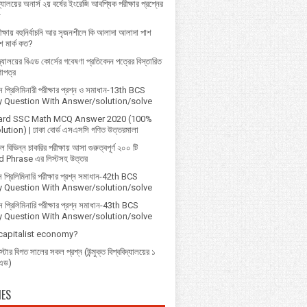
্যালয়ের অনার্স ২য় বর্ষের ইংরেজি আবশ্যিক পরীক্ষার প্রশ্নের
৮
ক্ষায় বহুনির্বাচনি আর সৃজনশীলে কি আলাদা আলাদা পাশ
 মার্ক কত?
বিদ্যালয়ের বিএড কোর্সের গবেষণা প্রতিবেদন পত্রের বিস্তারিত
ণাপত্র
প্রি‌লি‌মিনারী পরীক্ষার প্রশ্ন ও সমাধান-13th BCS
ry Question With Answer/solution/solve
ard SSC Math MCQ Answer 2020 (100%
ution) | ঢাকা বোর্ড এসএসসি গণিত উত্তরমালা
বিভিন্ন চাকরির পরীক্ষায় আসা গুরুত্বপূর্ণ ২০০ টি
 Phrase এর লিস্টসহ উত্তর
 প্রিলিমিনারি পরীক্ষার প্রশ্ন সমাধান-42th BCS
ry Question With Answer/solution/solve
 প্রিলিমিনারি পরীক্ষার প্রশ্ন সমাধান-43th BCS
ry Question With Answer/solution/solve
 capitalist economy?
্টার বিগত সালের সকল প্রশ্ন (উন্মুক্ত বিশ্ববিদ্যালয়ের ১
িএড)
IES