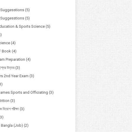
)
 Suggesstions
(5)
 Suggesstions
(5)
Education & Sports Science
(5)
5)
cience
(4)
F Book
(4)
xam Preparation
(4)
্নের উত্তর
(3)
s 2nd Year Exam
(3)
3)
Games Sports and Officiating
(3)
rition
(3)
ষক নিয়োগ পরীক্ষা
(3)
(3)
o Bangla (Job)
(2)