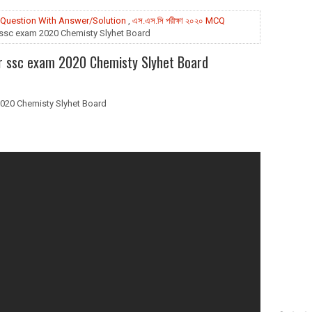
Question With Answer/Solution
,
এস.এস.সি পরীক্ষা ২০২০ MCQ
er ssc exam 2020 Chemisty Slyhet Board
er ssc exam 2020 Chemisty Slyhet Board
 2020 Chemisty Slyhet Board