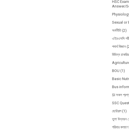
HSC Exam 
Answer/So
Physiolog
Sexual or 
অর্থনীতি
(2)
এইচএসসি পরী
পদার্থ বিজ্ঞান
(
বিভিন্ন চাকরির
Agricultur
BOU
(1)
Basic Nutr
Bus infor
SI সকল প্রশ্
SSC Quest
ছোট্টগল্প
(1)
তুলা উন্নয়ন ব
পরিবার কল্যাণ 