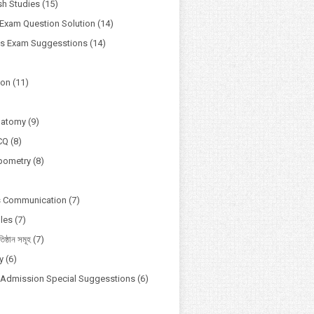
h Studies
(15)
Exam Question Solution
(14)
ss Exam Suggesstions
(14)
ion
(11)
natomy
(9)
CQ
(8)
pometry
(8)
s Communication
(7)
ules
(7)
তিষ্ঠান সমূহ
(7)
y
(6)
y Admission Special Suggesstions
(6)