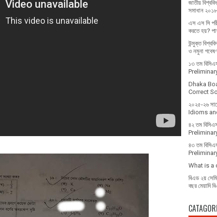
জাতীয় বিশ্ববিদ
সমাধান ২০১
এস এস সি পরী
করতে হয়? পাশ
উন্মুক্ত বিশ্ব
ও নমুনা গবেষ
১৩ তম বিসিএস 
Prelimina
Dhaka Bo
Correct Sol
২০২৫-২৬ সালে 
Idioms and
৪২ তম বিসিএস
Prelimina
৪৩ তম বিসিএস
Prelimina
What is a
বিএড ২য় সেমিস
বছর মেয়াদি ব
CATAGOR