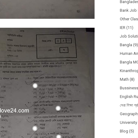
Banglades
Bank Job 
Other Cla
IER
(11)
Job Solut
Bangla
(9)
Human A
Bangla M
Kinanthro
Math
(8)
Bussines
English R
সেরা শিক্ষা প্র
Geograph
Universit
Blog
(5)