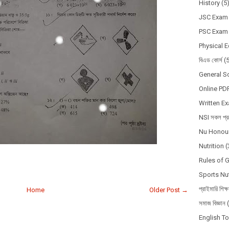
History
(5
JSC Exam
PSC Exam
Physical 
বিএড কোর্স
(
General S
Online PD
Written E
NSI সকল প্রশ
Nu Honour
Nutrition
(
Rules of 
Sports Nut
প্রাইমারি শিক্
Home
Older Post →
সমাজ বিজ্ঞান
English T