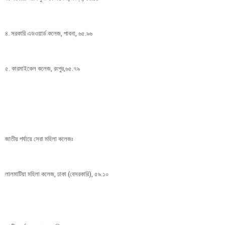
৪. সরকারি এডওয়ার্ড কলেজ, পাবনা, ৬৫.৯৬
৫. কারমাইকেল কলেজ, রংপুর,৬৫.৭৯
জাতীয় পর্যায়ে সেরা মহিলা কলেজঃ
লালমাটিয়া মহিলা কলেজ, ঢাকা (বেসরকারি), ৫৯.১০