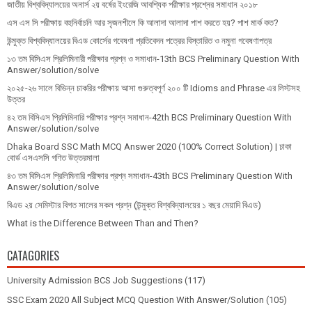
জাতীয় বিশ্ববিদ্যালয়ের অনার্স ২য় বর্ষের ইংরেজি আবশ্যিক পরীক্ষার প্রশ্নের সমাধান ২০১৮
এস এস সি পরীক্ষায় বহুনির্বাচনি আর সৃজনশীলে কি আলাদা আলাদা পাশ করতে হয়? পাশ মার্ক কত?
উন্মুক্ত বিশ্ববিদ্যালয়ের বিএড কোর্সের গবেষণা প্রতিবেদন পত্রের বিস্তারিত ও নমুনা গবেষণাপত্র
১৩ তম বিসিএস প্রি‌লি‌মিনারী পরীক্ষার প্রশ্ন ও সমাধান-13th BCS Preliminary Question With
Answer/solution/solve
২০২৫-২৬ সালে বিভিন্ন চাকরির পরীক্ষায় আসা গুরুত্বপূর্ণ ২০০ টি Idioms and Phrase এর লিস্টসহ
উত্তর
৪২ তম বিসিএস প্রিলিমিনারি পরীক্ষার প্রশ্ন সমাধান-42th BCS Preliminary Question With
Answer/solution/solve
Dhaka Board SSC Math MCQ Answer 2020 (100% Correct Solution) | ঢাকা
বোর্ড এসএসসি গণিত উত্তরমালা
৪৩ তম বিসিএস প্রিলিমিনারি পরীক্ষার প্রশ্ন সমাধান-43th BCS Preliminary Question With
Answer/solution/solve
বিএড ২য় সেমিস্টার বিগত সালের সকল প্রশ্ন (উন্মুক্ত বিশ্ববিদ্যালয়ের ১ বছর মেয়াদি বিএড)
What is the Difference Between Than and Then?
CATAGORIES
University Admission BCS Job Suggestions
(117)
SSC Exam 2020 All Subject MCQ Question With Answer/Solution
(105)