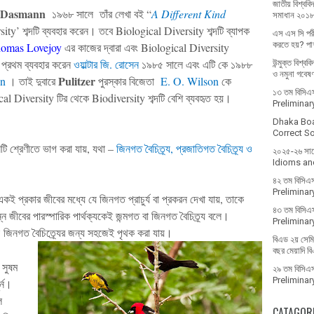
জাতীয় বিশ্ববিদ
Dasmann
১৯৬৮ সালে তাঁর লেখা বই “
A Different Kind
সমাধান ২০১
sity’
শব্দটি
ব্যবহার
করেন
।
তবে
Biological Diversity
শব্দটি ব্যাপক
এস এস সি পরী
করতে হয়? পাশ
homas
Lovejoy
এর কাজের দ্বারা এবং
Biological Diversity
টি প্রথম ব্যবহার করেন
ওয়াল্টার জি. রোসেন
১৯৮৫ সালে এবং এটি কে ১৯৮৮
উন্মুক্ত বিশ্ব
ও নমুনা গবেষ
Pulitzer
on
। তাই দুবারে
পুরস্কার
বিজেতা
E. O. Wilson
কে
১৩ তম বিসিএস 
cal Diversity
টির
থেকে
Biodiversity
শব্দটি
বেশি
ব্যবহৃত
হয়
।
Prelimina
Dhaka Bo
Correct Sol
টি
শ্রেণীতে
ভাগ
করা
যায়
,
যথা
–
জিনগত
বৈচিত্র্য
,
প্রজাতিগত
বৈচিত্র্য
ও
২০২৫-২৬ সালে 
Idioms and
৪২ তম বিসিএস
Prelimina
একই
প্রকার
জীবের
মধ্যে
যে
জিনগত
প্রাচুর্য
বা
প্রকরন
দেখা
যায়
,
তাকে
৪৩ তম বিসিএস
্ন
জীবের
পারস্পারিক
পার্থক্যকেই
জন্মগত
বা
জিনগত
বৈচিত্র্য
বলে
।
Prelimina
া
জিনগত
বৈচিত্র্যের
জন্য
সহজেই
পৃথক
করা
যায়
।
বিএড ২য় সেমিস
বছর মেয়াদি ব
সুষম
২৯ তম বিসিএস 
Prelimina
্ন
।
ে
CATAGOR