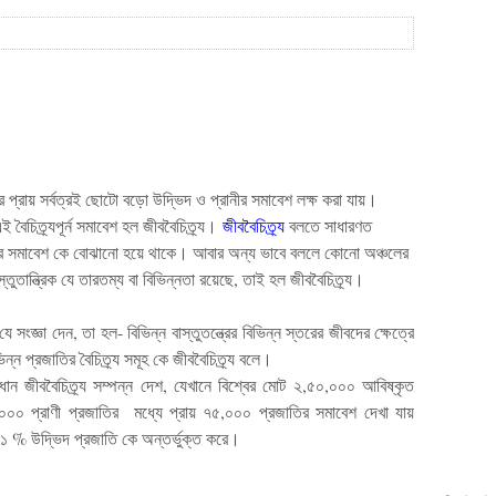
র
প্রায়
সর্বত্রই
ছোটো
বড়ো
উদ্ভিদ
ও
প্রানীর
সমাবেশ
লক্ষ
করা
যায়
।
এই
বৈচিত্র্যপূর্ন
সমাবেশ
হল
জীববৈচিত্র্য
।
জীববৈচিত্র্য
বলতে
সাধারণত
র
সমাবেশ
কে
বোঝানো
হয়ে
থাকে
।
আবার
অন্য
ভাবে
বললে
কোনো
অঞ্চলের
স্তুতান্ত্রিক
যে
তারতম্য
বা
বিভিন্নতা
রয়েছে
,
তাই
হল
জীববৈচিত্র্য
।
যে
সংজ্ঞা
দেন
,
তা
হল
-
বিভিন্ন
বাস্তুতন্ত্রের
বিভিন্ন
স্তরের
জীবদের
ক্ষেত্রে
িন্ন
প্রজাতির
বৈচিত্র্য
সমূহ
কে
জীববৈচিত্র্য
বলে
।
ধান জীববৈচিত্র্য সম্পন্ন দেশ, যেখানে বিশ্বের মোট ২,৫০,০০০ আবিষ্কৃত
০০০ প্রাণী প্রজাতির মধ্যে প্রায় ৭৫,০০০ প্রজাতির সমাবেশ দেখা যায়
১১ % উদ্ভিদ প্রজাতি কে অন্তর্ভুক্ত করে।