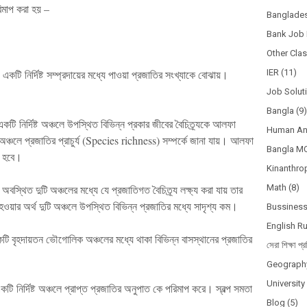
িমাপ
করা
হয়
–
Banglades
Bank Job 
Other Cla
–
একটি
নির্দিষ্ট
সম্প্রদায়ের
মধ্যে
পাওয়া
প্রজাতির সংখ্যাকে বোঝায়।
IER
(11)
Job Solut
Bangla
(9)
একটি
নির্দিষ্ট
অঞ্চলে
উপস্থিত
বিভিন্ন
প্রকার
জীবের
বৈচিত্র্যকে
আলফা
Human A
অঞ্চলে
প্রজাতির
প্রাচুর্য
(Species richness)
সম্পর্কে
জানা
যায়
।
আলফা
Bangla M
হবে
।
Kinanthro
অবস্থিত
দুটি
অঞ্চলের
মধ্যে
যে
প্রজাতিগত
বৈচিত্র্য
লক্ষ্য
করা
যায়
তার
Math
(8)
হওয়ার
অর্থ
দুটি
অঞ্চলে
উপস্থিত
বিভিন্ন
প্রজাতির
মধ্যে
সাদৃশ্য
কম
।
Bussines
English R
টি
বৃহদায়তন
ভৌগোলিক
অঞ্চলের
মধ্যে
থাকা
বিভিন্ন
বাসস্থানের
প্রজাতির
সেরা শিক্ষা প্র
Geograph
Universit
একটি
নির্দিষ্ট
অঞ্চলে প্রাপ্ত প্রজাতির অনুপাত কে পরিমাপ করে। স্বল্প সমতা
Blog
(5)