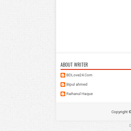
ABOUT WRITER
BDLove24.Com
Bipul ahmed
Raihanul Haque
Copyright 