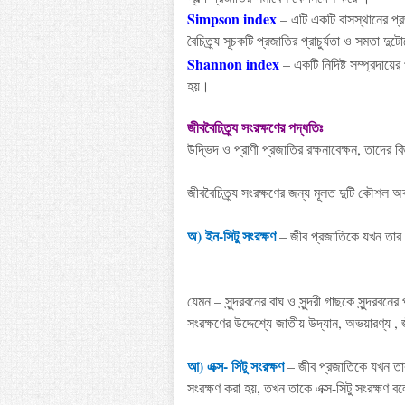
Simpson index
– এটি একটি বাসস্থানের প্র
বৈচিত্র্য সূচকটি প্রজাতির প্রাচুর্যতা ও সমতা
Shannon index
– একটি নিদিষ্ট সম্প্রদায়ের
হয়।
জীববৈচিত্র্য
সংরক্ষণের
পদ্ধতিঃ
উদ্ভিদ
ও
প্রাণী
প্রজাতির
রক্ষনাবেক্ষন
,
তাদের
বি
জীববৈচিত্র্য
সংরক্ষণের
জন্য
মূলত
দুটি
কৌশল
অব
অ
)
ইন
-
সিটু
সংরক্ষণ
–
জীব
প্রজাতিকে
যখন
তার
যেমন
–
সুন্দরবনের
বাঘ
ও
সুন্দরী
গাছকে
সুন্দরবনের
সংরক্ষণের
উদ্দেশ্যে
জাতীয়
উদ্যান
,
অভয়ারণ্য
,
আ
)
এক্স
-
সিটু
সংরক্ষণ
–
জীব
প্রজাতিকে
যখন
তা
সংরক্ষণ
করা
হয়
,
তখন
তাকে
এক্স
-
সিটু
সংরক্ষণ
বল