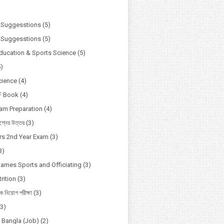
)
 Suggesstions
(5)
 Suggesstions
(5)
Education & Sports Science
(5)
5)
cience
(4)
F Book
(4)
xam Preparation
(4)
্নের উত্তর
(3)
s 2nd Year Exam
(3)
3)
Games Sports and Officiating
(3)
rition
(3)
ষক নিয়োগ পরীক্ষা
(3)
(3)
o Bangla (Job)
(2)