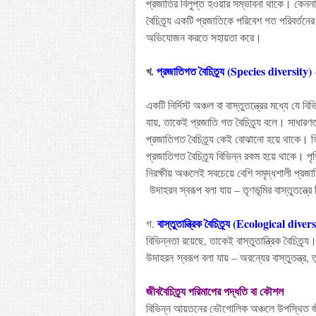
প্রজাতির
বিলুপ্ত
হওয়ার
সম্ভাবনা
থাকে
।
কেননা
বৈচিত্র্য
একটি
প্রজাতিকে
পরিবেশ
গত
পরিবর্তনের
অভিযোজন
করতে
সহায়তা
করে
।
খ
.
প্রজাতিগত
বৈচিত্র্য (
Species diversity)
একটি
নির্দিস্ট
অঞ্চল
বা
বাস্তুতন্ত্রের
মধ্যে
যে
বিভ
যায়
,
তাকেই
প্রজাতি
গত
বৈচিত্র্য
বলে
।
সাধারণ
প্রজাতিগত
বৈচিত্র্য
কেই
বোঝানো
হয়ে
থাকে
।
ভ
প্রজাতিগত
বৈচিত্র্য
বিভিন্ন
রকম
হয়ে
থাকে
।
পৃ
নিরক্ষীয়
অঞ্চলেই
সবচেয়ে
বেশি
সমৃদ্ধশালী
প্রজ
উদাহরন
স্বরূপ
বলা
যায়
–
তৃণভূমির
বাস্তুতন্ত্রে
বাস্তুতান্ত্রিক
বৈচিত্র্য (
Ecological divers
গ.
বিভিন্নতা
রয়েছে
,
তাকেই
বাস্তুতান্ত্রিক
বৈচিত্র্য
উদাহরন
স্বরূপ
বলা
যায়
–
অরন্যের
বাস্তুতন্ত্র
,
ত
জীববৈচিত্র্য
পরিমাপের
পদ্ধতি বা কৌশল
বিভিন্ন
আয়তনের
ভৌগোলিক
অঞ্চলে
উপস্থিত
জ