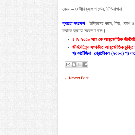
যেমন
–
বোটানিক্যাল
গার্ডেন
,
চিড়িয়াখানা
।
ক্রায়ো
সংরক্ষণ
–
উদ্ভিদের
পরাগ
,
বীজ
,
কোশ
ও
করাকে
ক্রায়ো
সংরক্ষণ
বলে
।
UN ২০১০ সাল কে আন্তর্জাতিক জীববৈচিত
জীববৈচিত্র্য সম্পর্কীত আন্তর্জাতিক চুক্তি
খ) কার্টেজিনা
প্রোটোকল (২০০০) গ) না
← Newer Post