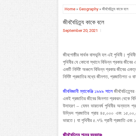
Home
»
Geography
» জীববৈচিত্র্য কাকে বলে
জীববৈচিত্র্য কাকে বলে
September 20, 2021
জীবগোষ্ঠীর
সার্থক
বাসভূমি
হল
এই
পৃথিবী
।
পৃথিবী
পৃথিবীর
যে
কোনো
স্থানে
বিভিন্ন
প্রকার
জীবের
একটি
নির্দিষ্ট
অঞ্চলে
বিভিন্ন
প্রকার
জীবের
একত্
নির্দিষ্ট
প্রজাতির
মধ্যে
জীনগত
,
প্রজাতিগত
ও
বা
জীববিজ্ঞানী
ম্যাকেঞ্জি
১৯৯৯
সালে
জীববৈচিত্র্যের
একই
প্রজাতির
জীবের
জিনগত
প্রকরন
থেকে
বিভ
উদাহরণ
–
যেমন ভারতবর্ষ পৃথিবীর অন্যতম প্র
উদ্ভিদ প্রজাতির প্রায় ৪৫,০০০ এবং ১৫,০০,
ভারতে। যা পৃথিবীর ৫.৭% প্রানী প্রজাতি এবং 
জীববৈচিত্র্য
শব্দের
ব্যবহারঃ