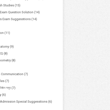
h Studies
(15)
Exam Question Solution
(14)
ss Exam Suggesstions
(14)
ion
(11)
natomy
(9)
CQ
(8)
pometry
(8)
s Communication
(7)
ules
(7)
তিষ্ঠান সমূহ
(7)
y
(6)
y Admission Special Suggesstions
(6)