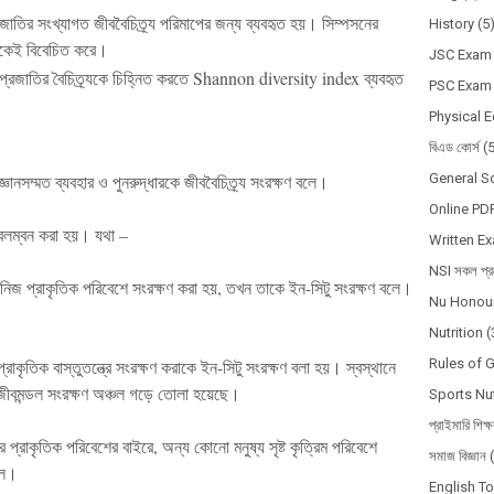
জাতির সংখ্যাগত জীববৈচিত্র্য পরিমাপের জন্য ব্যবহৃত হয়। সিম্পসনের
History
(5
 দুটোকেই বিবেচিত করে।
JSC Exam
 প্রজাতির বৈচিত্র্যকে চিহ্নিত করতে
Shannon diversity index
ব্যবহৃত
PSC Exam
Physical 
বিএড কোর্স
(
General S
জ্ঞানসম্মত
ব্যবহার
ও
পুনরুদ্ধারকে
জীববৈচিত্র্য
সংরক্ষণ
বলে
।
Online PD
লম্বন
করা
হয়
।
যথা
–
Written E
NSI সকল প্রশ
নিজ
প্রাকৃতিক
পরিবেশে
সংরক্ষণ
করা
হয়
,
তখন
তাকে
ইন
-
সিটু
সংরক্ষণ
বলে
।
Nu Honour
Nutrition
(
Rules of 
প্রাকৃতিক
বাস্তুতন্ত্রে
সংরক্ষণ
করাকে
ইন
-
সিটু
সংরক্ষণ
বলা
হয়
।
স্বস্থানে
জীবমন্ডল
সংরক্ষণ
অঞ্চল
গড়ে
তোলা
হয়েছে
।
Sports Nut
প্রাইমারি শিক্
র
প্রাকৃতিক
পরিবেশের
বাইরে
,
অন্য
কোনো
মনুষ্য
সৃষ্ট
কৃত্রিম
পরিবেশে
সমাজ বিজ্ঞান
ে
।
English T