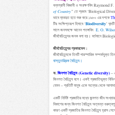
বন্যপ্রানী
বিজ্ঞানী
ও
সংরক্ষণবিদ
Raymond F.
of
Country
”
তে প্রথম ‘
Biological Diver
ভাবে ব্যবহৃত হতে শুরু করে ১৯৮০ এর দশকে
T
Biodiversity
টির
সংক্ষিপ্তরূপ হিসাবে ‘
’
শব্দ
সালে জনসমক্ষে আনেন পতঙ্গবিদ
E. O. Wils
জীববৈচিত্র্যের
জনক
বলা
হয়
।
বর্তমানে
Biologi
জীববৈচিত্র্যের
প্রকারভেদ :
জীববৈচিত্র্যকে
তিনটি
পারস্পারিক
সম্পর্কযুক্ত
তিন
বাস্তুতান্ত্রিক
বৈচিত্র্য
।
ক
.
জিনগত
বৈচিত্র্য
(Genetic diversity)
–
জিনগত
বৈচিত্র্য
বলে
।
একই
প্রজাতিভুক্ত
বিভিন
যেমন
–
প্রতিটি
মানুষ
একে
অন্যের
থেকে
আলাদ
একটি
নির্দিষ্ট
প্রজাতির
মধ্যে
জন্মগত
জীব
সংখ্যার
বিকাশের
জন্য
জিনগত
বৈচিত্র্য
অত্যন্ত
গুরুত্বপূর
কারণ
একটি
প্রজাতির
জিনগত
বৈচিত্র্য
হ্রাস
পেল