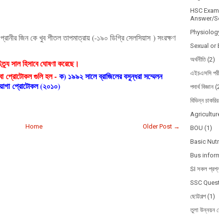
HSC Exam 
Answer/So
Physiolog
প্রানীর
জিন
কে
খুব
শীতল
তাপমাত্রায়
(-
১৯০ ডিগ্রি সেলসিয়াস
) সংরক্ষণ
Sexual or 
অর্থনীতি
(2)
্র্য সাল হিসাবে ঘোষণা করেছে।
এইচএসসি পরী
 বা
প্রোটোকল গুলি হল -
ক) ১৯৯২ সালে ব্রাজিলের বসুন্ধরা সম্মেলন
য়োগা
প্রোটোকল (২০১০)
পদার্থ বিজ্ঞান
(
বিভিন্ন চাকরির
Agricultur
Home
Older Post →
BOU
(1)
Basic Nutr
Bus infor
SI সকল প্রশ্
SSC Quest
ছোট্টগল্প
(1)
তুলা উন্নয়ন ব