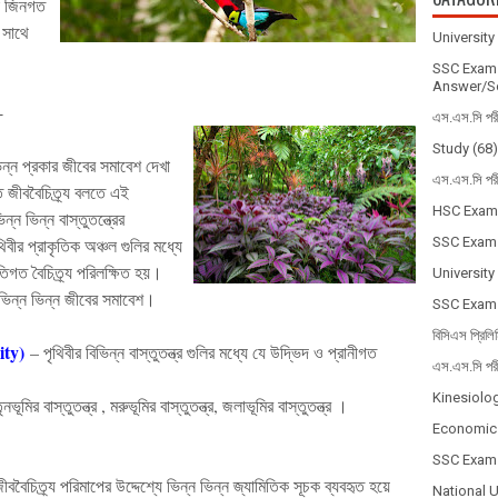
জিনগত
সাথে
Universit
SSC Exam 
Answer/So
-
এস.এস.সি পর
Study
(68)
িন্ন
প্রকার
জীবের
সমাবেশ
দেখা
এস.এস.সি পর
ত
জীববৈচিত্র্য
বলতে
এই
HSC Exam
িন্ন
ভিন্ন
বাস্তুতন্ত্রের
থিবীর
প্রাকৃতিক
অঞ্চল
গুলির
মধ্যে
SSC Exam
াতিগত
বৈচিত্র্য
পরিলক্ষিত
হয়
।
University
ভিন্ন
ভিন্ন
জীবের
সমাবেশ
।
SSC Exam
বিসিএস প্রিলি
ity
)
–
পৃথিবীর
বিভিন্ন
বাস্তুতন্ত্র
গুলির
মধ্যে
যে
উদ্ভিদ
ও
প্রানীগত
এস.এস.সি পর
।
Kinesiolo
ৃনভূমির
বাস্তুতন্ত্র
,
মরুভূমির
বাস্তুতন্ত্র
,
জলাভূমির
বাস্তুতন্ত্র
।
Economic
SSC Exam
ীববৈচিত্র্য
পরিমাপের
উদ্দেশ্যে
ভিন্ন
ভিন্ন
জ্যামিতিক
সূচক
ব্যবহৃত
হয়ে
National 