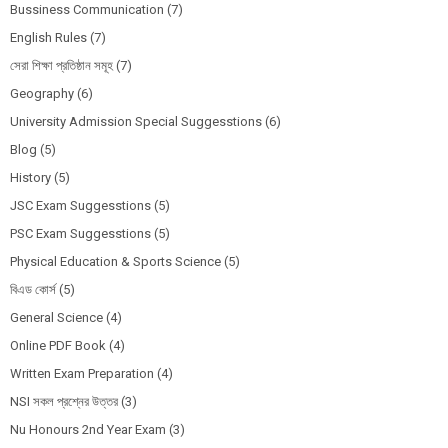
Bussiness Communication
(7)
English Rules
(7)
সেরা শিক্ষা প্রতিষ্ঠান সমূহ
(7)
Geography
(6)
University Admission Special Suggesstions
(6)
Blog
(5)
History
(5)
JSC Exam Suggesstions
(5)
PSC Exam Suggesstions
(5)
Physical Education & Sports Science
(5)
বিএড কোর্স
(5)
General Science
(4)
Online PDF Book
(4)
Written Exam Preparation
(4)
NSI সকল প্রশ্নের উত্তর
(3)
Nu Honours 2nd Year Exam
(3)