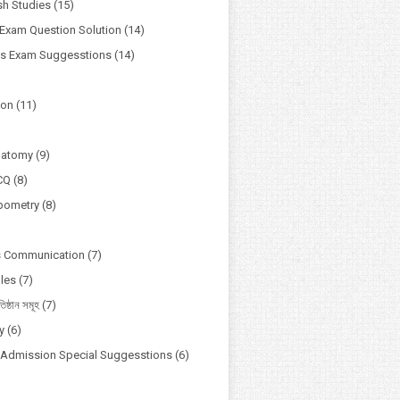
h Studies
(15)
Exam Question Solution
(14)
ss Exam Suggesstions
(14)
ion
(11)
natomy
(9)
CQ
(8)
pometry
(8)
s Communication
(7)
ules
(7)
তিষ্ঠান সমূহ
(7)
y
(6)
y Admission Special Suggesstions
(6)