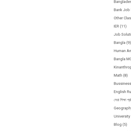
Banglades
Bank Job 
Other Cla
IER
(11)
Job Solut
Bangla
(9)
Human A
Bangla M
Kinanthro
Math
(8)
Bussines
English R
সেরা শিক্ষা প্র
Geograph
Universit
Blog
(5)