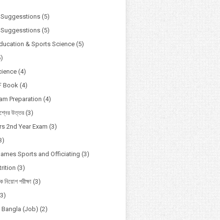
)
 Suggesstions
(5)
 Suggesstions
(5)
Education & Sports Science
(5)
5)
cience
(4)
F Book
(4)
xam Preparation
(4)
্নের উত্তর
(3)
s 2nd Year Exam
(3)
3)
Games Sports and Officiating
(3)
rition
(3)
ষক নিয়োগ পরীক্ষা
(3)
(3)
o Bangla (Job)
(2)