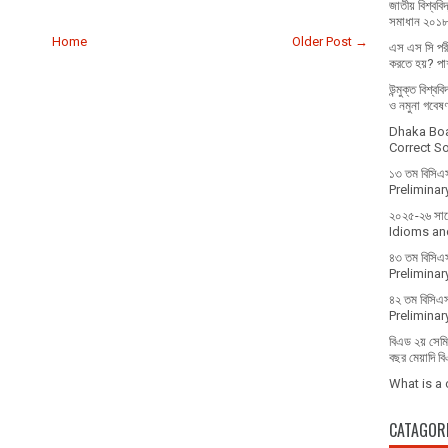
জাতীয় বিশ্ববিদ
সমাধান ২০১
Home
Older Post →
এস এস সি পরী
করতে হয়? পাশ
উন্মুক্ত বিশ্ব
ও নমুনা গবেষ
Dhaka Bo
Correct Sol
১৩ তম বিসিএস 
Prelimina
২০২৫-২৬ সালে 
Idioms and
৪৩ তম বিসিএস
Prelimina
৪২ তম বিসিএস
Prelimina
বিএড ২য় সেমিস
বছর মেয়াদি ব
What is a
CATAGOR