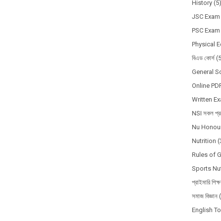
History
(5
JSC Exam
PSC Exam
Physical 
বিএড কোর্স
(
General S
Online PD
Written E
NSI সকল প্রশ
Nu Honour
Nutrition
(
Rules of 
Sports Nut
প্রাইমারি শিক্
সমাজ বিজ্ঞান
English T