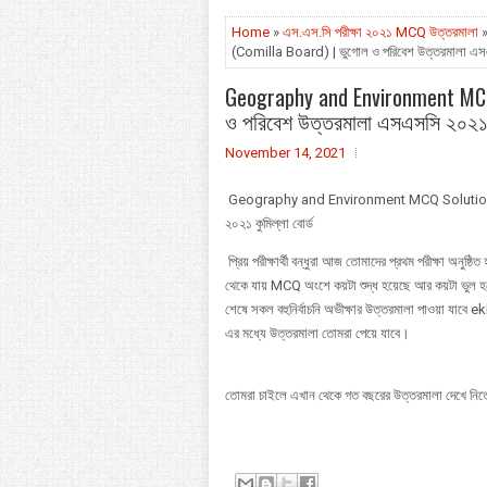
Home
»
এস.এস.সি পরীক্ষা ২০২১ MCQ উত্তরমালা
»
(Comilla Board) | ভুগোল ও পরিবেশ উত্তরমালা এসএস
Geography and Environment MCQ
ও পরিবেশ উত্তরমালা এসএসসি ২০২১ ক
November 14, 2021
Geography and Environment MCQ Solution S
২০২১ কুমিল্লা বোর্ড
প্রিয় পরীক্ষার্থী বন্ধুরা আজ তোমাদের প্রথম পরীক্ষা অন
থেকে যায় MCQ অংশে কয়টা শুদ্ধ হয়েছে আর কয়টা ভুল হ
শেষে সকল বহুনির্বাচনি অভীক্ষার উত্তরমালা পাওয়া যাবে 
এর মধ্যে উত্তরমালা তোমরা পেয়ে যাবে।
তোমরা চাইলে এখান থেকে গত বছরের উত্তরমালা দেখে নি