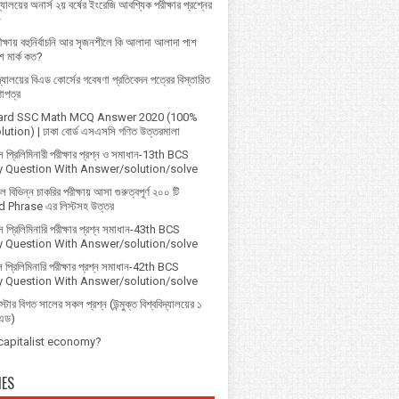
্যালয়ের অনার্স ২য় বর্ষের ইংরেজি আবশ্যিক পরীক্ষার প্রশ্নের
৮
ক্ষায় বহুনির্বাচনি আর সৃজনশীলে কি আলাদা আলাদা পাশ
 মার্ক কত?
বিদ্যালয়ের বিএড কোর্সের গবেষণা প্রতিবেদন পত্রের বিস্তারিত
ণাপত্র
ard SSC Math MCQ Answer 2020 (100%
ution) | ঢাকা বোর্ড এসএসসি গণিত উত্তরমালা
প্রি‌লি‌মিনারী পরীক্ষার প্রশ্ন ও সমাধান-13th BCS
ry Question With Answer/solution/solve
বিভিন্ন চাকরির পরীক্ষায় আসা গুরুত্বপূর্ণ ২০০ টি
 Phrase এর লিস্টসহ উত্তর
 প্রিলিমিনারি পরীক্ষার প্রশ্ন সমাধান-43th BCS
ry Question With Answer/solution/solve
 প্রিলিমিনারি পরীক্ষার প্রশ্ন সমাধান-42th BCS
ry Question With Answer/solution/solve
্টার বিগত সালের সকল প্রশ্ন (উন্মুক্ত বিশ্ববিদ্যালয়ের ১
িএড)
 capitalist economy?
IES