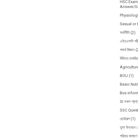
HSC Exam 
Answer/So
Physiolog
Sexual or 
অর্থনীতি
(2)
এইচএসসি পরী
পদার্থ বিজ্ঞান
(
বিভিন্ন চাকরির
Agricultur
BOU
(1)
Basic Nutr
Bus infor
SI সকল প্রশ্
SSC Quest
ছোট্টগল্প
(1)
তুলা উন্নয়ন ব
পরিবার কল্যাণ 