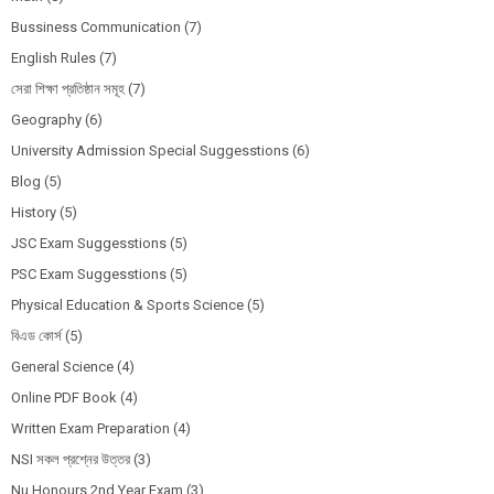
Bussiness Communication
(7)
English Rules
(7)
সেরা শিক্ষা প্রতিষ্ঠান সমূহ
(7)
Geography
(6)
University Admission Special Suggesstions
(6)
Blog
(5)
History
(5)
JSC Exam Suggesstions
(5)
PSC Exam Suggesstions
(5)
Physical Education & Sports Science
(5)
বিএড কোর্স
(5)
General Science
(4)
Online PDF Book
(4)
Written Exam Preparation
(4)
NSI সকল প্রশ্নের উত্তর
(3)
Nu Honours 2nd Year Exam
(3)