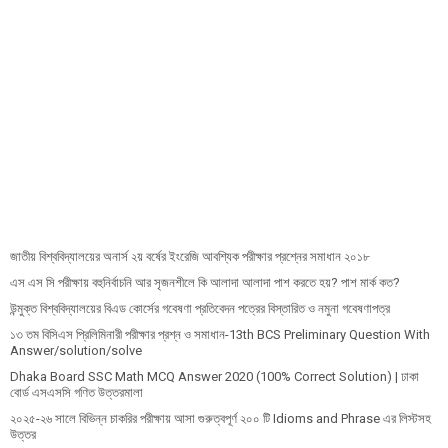
জাতীয় বিশ্ববিদ্যালয়ের অনার্স ২য় বর্ষের ইংরেজি আবশ্যিক পরীক্ষার প্রশ্নের সমাধান ২০১৮
এস এস সি পরীক্ষায় বহুনির্বাচনি আর সৃজনশীলে কি আলাদা আলাদা পাশ করতে হয়? পাশ মার্ক কত?
উন্মুক্ত বিশ্ববিদ্যালয়ের বিএড কোর্সের গবেষণা প্রতিবেদন পত্রের বিস্তারিত ও নমুনা গবেষণাপত্র
১৩ তম বিসিএস প্রি‌লি‌মিনারী পরীক্ষার প্রশ্ন ও সমাধান-13th BCS Preliminary Question With
Answer/solution/solve
Dhaka Board SSC Math MCQ Answer 2020 (100% Correct Solution) | ঢাকা
বোর্ড এসএসসি গণিত উত্তরমালা
২০২৫-২৬ সালে বিভিন্ন চাকরির পরীক্ষায় আসা গুরুত্বপূর্ণ ২০০ টি Idioms and Phrase এর লিস্টসহ
উত্তর