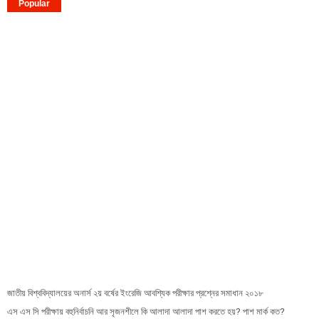
Popular
জাতীয় বিশ্ববিদ্যালয়ের অনার্স ২য় বর্ষের ইংরেজি আবশ্যিক পরীক্ষার প্রশ্নের সমাধান ২০১৮
এস এস সি পরীক্ষায় বহুনির্বাচনি আর সৃজনশীলে কি আলাদা আলাদা পাশ করতে হয়? পাশ মার্ক কত?