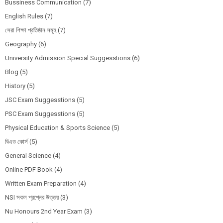
Bussiness Communication
(7)
English Rules
(7)
সেরা শিক্ষা প্রতিষ্ঠান সমূহ
(7)
Geography
(6)
University Admission Special Suggesstions
(6)
Blog
(5)
History
(5)
JSC Exam Suggesstions
(5)
PSC Exam Suggesstions
(5)
Physical Education & Sports Science
(5)
বিএড কোর্স
(5)
General Science
(4)
Online PDF Book
(4)
Written Exam Preparation
(4)
NSI সকল প্রশ্নের উত্তর
(3)
Nu Honours 2nd Year Exam
(3)