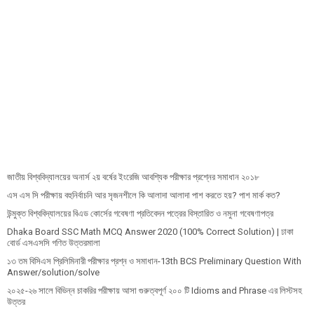
জাতীয় বিশ্ববিদ্যালয়ের অনার্স ২য় বর্ষের ইংরেজি আবশ্যিক পরীক্ষার প্রশ্নের সমাধান ২০১৮
এস এস সি পরীক্ষায় বহুনির্বাচনি আর সৃজনশীলে কি আলাদা আলাদা পাশ করতে হয়? পাশ মার্ক কত?
উন্মুক্ত বিশ্ববিদ্যালয়ের বিএড কোর্সের গবেষণা প্রতিবেদন পত্রের বিস্তারিত ও নমুনা গবেষণাপত্র
Dhaka Board SSC Math MCQ Answer 2020 (100% Correct Solution) | ঢাকা
বোর্ড এসএসসি গণিত উত্তরমালা
১৩ তম বিসিএস প্রি‌লি‌মিনারী পরীক্ষার প্রশ্ন ও সমাধান-13th BCS Preliminary Question With
Answer/solution/solve
২০২৫-২৬ সালে বিভিন্ন চাকরির পরীক্ষায় আসা গুরুত্বপূর্ণ ২০০ টি Idioms and Phrase এর লিস্টসহ
উত্তর