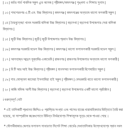
| ১২ | বর্ডার গার্ড পাবলিক স্কুল এন্ড কলেজ | শ্রীমঙ্গল/কমলগঞ্জ | শৃঙ্খলা ও শিক্ষায় সুনাম |
| ১৩ | শমশেরনগর এ.টি.এম. উচ্চ বিদ্যালয় | কমলগঞ্জ | কমলগঞ্জের অন্যতম ভালো ফলকারী স্কুল |
| ১৪ | তৈয়বুন্নেছা খানম সরকারি বালিকা উচ্চ বিদ্যালয় | বড়লেখা | বড়লেখা উপজেলার সেরা বালিকা
বিদ্যালয় |
| ১৫ | জুড়ী উচ্চ বিদ্যালয় | জুড়ী | জুড়ী উপজেলার প্রধান উচ্চ বিদ্যালয় |
| ১৬ | কমলগঞ্জ সরকারি মডেল উচ্চ বিদ্যালয় | কমলগঞ্জ | ভালো ফলাফলকারী সরকারি মডেল স্কুল |
| ১৭ | আলহাজ্ব আব্দুল মুক্তদির একাডেমি | রাজনগর | রাজনগর উপজেলার অন্যতম ভালো ফলকারী |
| ১৮ | বি টি আর আই উচ্চ বিদ্যালয় | শ্রীমঙ্গল | মানসম্মত ফলাফলকারী বিশেষায়িত স্কুল |
| ১৯ | শাহ মোস্তফা জামেয়া ইসলামিয়া হাই স্কুল | শ্রীমঙ্গল | বেসরকারি খাতে ভালো ফলাফলকারী |
| ২০ | কাজি মফিজ আলী উচ্চ বিদ্যালয় | বড়লেখা | বড়লেখা উপজেলার একটি ভালো প্রতিষ্ঠান |
ℹ️ গুরুত্বপূর্ণ নোট
* এই তালিকাটি প্রধানত জিপিএ-৫ প্রাপ্তির সংখ্যা এবং পাসের হারের ধারাবাহিকতার ভিত্তিতে তৈরি করা
হয়েছে, যা সাম্প্রতিক বছরগুলোতে বিভিন্ন নির্ভরযোগ্য শিক্ষামূলক সূত্র থেকে পাওয়া গেছে।
* মৌলভীবাজার জেলার ফলাফল সাধারণত সিলেট শিক্ষা বোর্ডের মেধাতালিকায় উল্লেখযোগ্য স্থান দখল