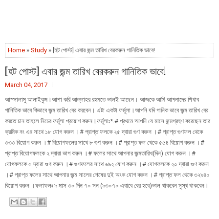
Home
»
Study
» [হট পোস্ট] এবার জন্ম তারিখ বেরকরুন গানিতিক ভাবে!
[হট পোস্ট] এবার জন্ম তারিখ বেরকরুন গানিতিক ভাবে!
March 04, 2017
আস্সালামু আলাইকুম।আশা করি আল্লাহর রহমতে ভালই আছেন। আজকে আমি আপনাদের শিখাব
গানিতিক ভাবে কিভাবে জন্ম তারিখ বের করবেন। এটা একটা ফর্মূলা।আপনি যদি গানিক ভাবে জন্ম তারিখ বের
করতে চান তাহলে নিচের ফর্মূলা প্রয়োগ করুন।ফর্মূলাঃ*.# প্রথমে আপনি যে মাসে জন্মগ্রহণ করেছেন তার
ক্রমিক নং এর সাথে ১৮ যোগ করুন ।# প্রাপ্ত ফলকে ২৫ দ্বারা গুণ করুন ।# প্রাপ্ত গুণফল থেকে
৩৩৩ বিয়োগ করুন ।# বিয়োগফলের সাথে ৮ গুণ করুন ।# প্রাপ্ত ফল থেকে ৫৫৪ বিয়োগ করুন ।#
প্রাপ্ত বিয়োগফলকে ২ দ্বারা ভাগ করুন ।# ফলের সাথে আপনার জন্মতারিখ(দিন) যোগ করুন ।#
যোগফলকে ৫ দ্বারা গুণ করুন ।# গুণফলের সাথে ৬৯২ যোগ করুন ।# যোগফলকে ২০ দ্বারা গুণ করুন
।# প্রাপ্ত ফলের সাথে আপনার জন্ম সালের শেষের দুই অংক যোগ করুন ।# প্রাপ্ত ফল থেকে ৩২৯৪০
বিয়োগ করুন ।ফলাফলঃ ৯ মাস ৩০ দিন ৭০ সন (৯৩০৭০ এবাবে বের হবে)ভাল থাকবেন সুস্থ থাকবেন।