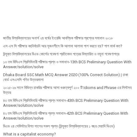
জাতীয় বিশ্ববিদ্যালয়ের অনার্স ২য় বর্ষের ইংরেজি আবশ্যিক পরীক্ষার প্রশ্নের সমাধান ২০১৮
এস এস সি পরীক্ষায় বহুনির্বাচনি আর সৃজনশীলে কি আলাদা আলাদা পাশ করতে হয়? পাশ মার্ক কত?
উন্মুক্ত বিশ্ববিদ্যালয়ের বিএড কোর্সের গবেষণা প্রতিবেদন পত্রের বিস্তারিত ও নমুনা গবেষণাপত্র
১৩ তম বিসিএস প্রি‌লি‌মিনারী পরীক্ষার প্রশ্ন ও সমাধান-13th BCS Preliminary Question With
Answer/solution/solve
Dhaka Board SSC Math MCQ Answer 2020 (100% Correct Solution) | ঢাকা
বোর্ড এসএসসি গণিত উত্তরমালা
২০২৫-২৬ সালে বিভিন্ন চাকরির পরীক্ষায় আসা গুরুত্বপূর্ণ ২০০ টি Idioms and Phrase এর লিস্টসহ
উত্তর
৪৩ তম বিসিএস প্রিলিমিনারি পরীক্ষার প্রশ্ন সমাধান-43th BCS Preliminary Question With
Answer/solution/solve
৪২ তম বিসিএস প্রিলিমিনারি পরীক্ষার প্রশ্ন সমাধান-42th BCS Preliminary Question With
Answer/solution/solve
বিএড ২য় সেমিস্টার বিগত সালের সকল প্রশ্ন (উন্মুক্ত বিশ্ববিদ্যালয়ের ১ বছর মেয়াদি বিএড)
What is a capitalist economy?