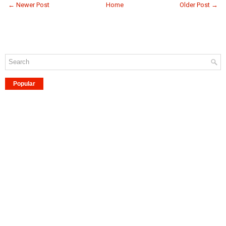
← Newer Post
Home
Older Post →
Popular