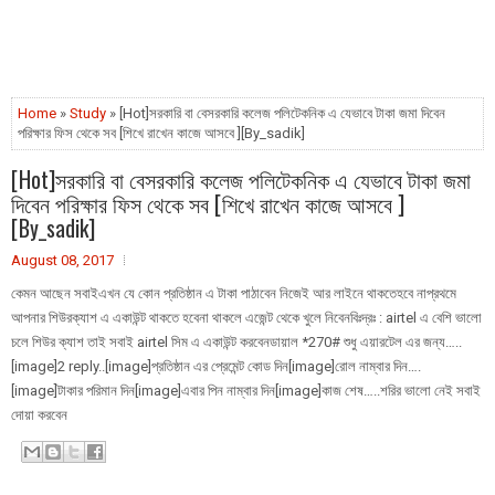
Home
»
Study
» [Hot]সরকারি বা বেসরকারি কলেজ পলিটেকনিক এ যেভাবে টাকা জমা দিবেন
পরিক্ষার ফিস থেকে সব [শিখে রাখেন কাজে আসবে ][By_sadik]
[Hot]সরকারি বা বেসরকারি কলেজ পলিটেকনিক এ যেভাবে টাকা জমা
দিবেন পরিক্ষার ফিস থেকে সব [শিখে রাখেন কাজে আসবে ]
[By_sadik]
August 08, 2017
কেমন আছেন সবাইএখন যে কোন প্রতিষ্ঠান এ টাকা পাঠাবেন নিজেই আর লাইনে থাকতেহবে নাপ্রথমে
আপনার শিউরক্যাশ এ একাউন্ট থাকতে হবেনা থাকলে এজেন্ট থেকে খুলে নিবেনবিঃদ্রঃ : airtel এ বেশি ভালো
চলে শিউর ক্যাশ তাই সবাই airtel সিম এ একাউন্ট করবেনডায়াল *270# শুধু এয়ারটেল এর জন্য…..
[image]2 reply..[image]প্রতিষ্ঠান এর প্রেমেন্ট কোড দিন[image]রোল নাম্বার দিন….
[image]টাকার পরিমান দিন[image]এবার পিন নাম্বার দিন[image]কাজ শেষ…..শরির ভালো নেই সবাই
দোয়া করবেন