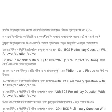
জাতীয় বিশ্ববিদ্যালয়ের অনার্স ২য় বর্ষের ইংরেজি আবশ্যিক পরীক্ষার প্রশ্নের সমাধান ২০১৮
এস এস সি পরীক্ষায় বহুনির্বাচনি আর সৃজনশীলে কি আলাদা আলাদা পাশ করতে হয়? পাশ মার্ক কত?
উন্মুক্ত বিশ্ববিদ্যালয়ের বিএড কোর্সের গবেষণা প্রতিবেদন পত্রের বিস্তারিত ও নমুনা গবেষণাপত্র
১৩ তম বিসিএস প্রি‌লি‌মিনারী পরীক্ষার প্রশ্ন ও সমাধান-13th BCS Preliminary Question With
Answer/solution/solve
Dhaka Board SSC Math MCQ Answer 2020 (100% Correct Solution) | ঢাকা
বোর্ড এসএসসি গণিত উত্তরমালা
২০২৫-২৬ সালে বিভিন্ন চাকরির পরীক্ষায় আসা গুরুত্বপূর্ণ ২০০ টি Idioms and Phrase এর লিস্টসহ
উত্তর
৪৩ তম বিসিএস প্রিলিমিনারি পরীক্ষার প্রশ্ন সমাধান-43th BCS Preliminary Question With
Answer/solution/solve
৪২ তম বিসিএস প্রিলিমিনারি পরীক্ষার প্রশ্ন সমাধান-42th BCS Preliminary Question With
Answer/solution/solve
বিএড ২য় সেমিস্টার বিগত সালের সকল প্রশ্ন (উন্মুক্ত বিশ্ববিদ্যালয়ের ১ বছর মেয়াদি বিএড)
২৯ তম বিসিএস প্রিলিমিনারি পরীক্ষার প্রশ্ন সমাধান - 29th BCS Preliminary Question With