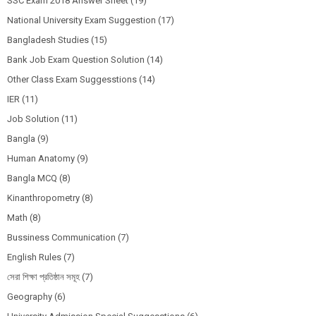
SSC Exam 2018 Answer Sheet
(19)
National University Exam Suggestion
(17)
Bangladesh Studies
(15)
Bank Job Exam Question Solution
(14)
Other Class Exam Suggesstions
(14)
IER
(11)
Job Solution
(11)
Bangla
(9)
Human Anatomy
(9)
Bangla MCQ
(8)
Kinanthropometry
(8)
Math
(8)
Bussiness Communication
(7)
English Rules
(7)
সেরা শিক্ষা প্রতিষ্ঠান সমূহ
(7)
Geography
(6)