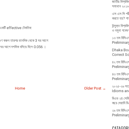
জাতীয় বিশ্ববিদ
সমাধান ২০১
এস এস সি পরী
করতে হয়? পাশ
উন্মুক্ত বিশ্ব
র একটি effective টেকনিক:
ও নমুনা গবেষ
১৩ তম বিসিএস 
ে গুণ করুন তারপর ডানদিক থেকে 3 ঘর আগে
Prelimina
 ঘর আগে দশমিক বসিয়ে দিলে 0.056 ।
Dhaka Bo
Correct Sol
৪২ তম বিসিএস
Prelimina
৪৩ তম বিসিএস
Prelimina
২০২৫-২৬ সালে 
Home
Older Post →
Idioms and
বিএড ২য় সেমিস
বছর মেয়াদি ব
২৯ তম বিসিএস 
Prelimina
CATAGOR