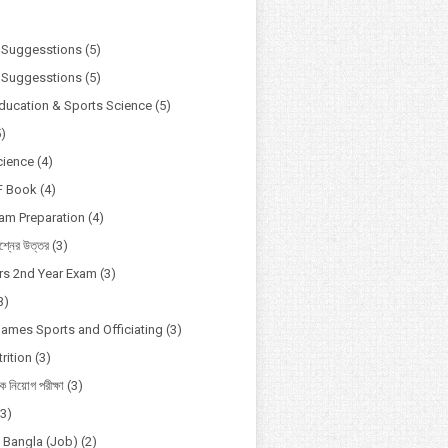
)
 Suggesstions
(5)
 Suggesstions
(5)
Education & Sports Science
(5)
5)
cience
(4)
F Book
(4)
xam Preparation
(4)
্নের উত্তর
(3)
s 2nd Year Exam
(3)
3)
Games Sports and Officiating
(3)
rition
(3)
ষক নিয়োগ পরীক্ষা
(3)
(3)
o Bangla (Job)
(2)