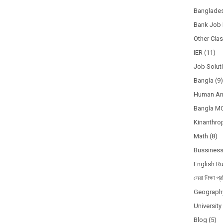
Banglades
Bank Job 
Other Cla
IER
(11)
Job Solut
Bangla
(9)
Human A
Bangla M
Kinanthro
Math
(8)
Bussines
English R
সেরা শিক্ষা প্র
Geograph
Universit
Blog
(5)