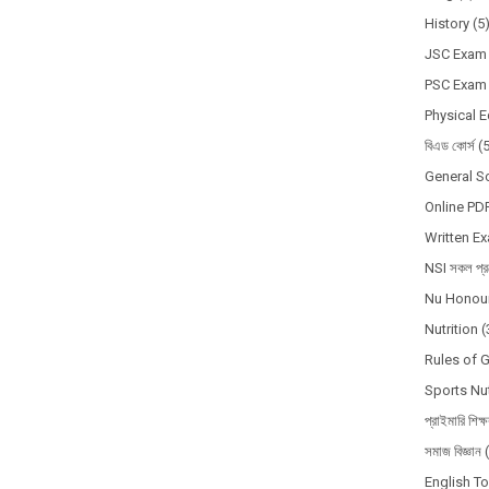
History
(5
JSC Exam
PSC Exam
Physical 
বিএড কোর্স
(
General S
Online PD
Written E
NSI সকল প্রশ
Nu Honour
Nutrition
(
Rules of 
Sports Nut
প্রাইমারি শিক্
সমাজ বিজ্ঞান
English T