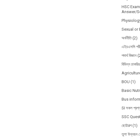
HSC Exam 
Answer/So
Physiolog
Sexual or 
অর্থনীতি
(2)
এইচএসসি পরী
পদার্থ বিজ্ঞান
(
বিভিন্ন চাকরির
Agricultur
BOU
(1)
Basic Nutr
Bus infor
SI সকল প্রশ্
SSC Quest
ছোট্টগল্প
(1)
তুলা উন্নয়ন ব