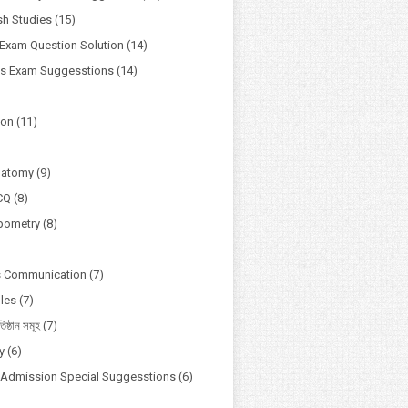
h Studies
(15)
Exam Question Solution
(14)
ss Exam Suggesstions
(14)
ion
(11)
natomy
(9)
CQ
(8)
pometry
(8)
s Communication
(7)
ules
(7)
তিষ্ঠান সমূহ
(7)
y
(6)
y Admission Special Suggesstions
(6)