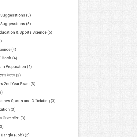
)
 Suggesstions
(5)
 Suggesstions
(5)
Education & Sports Science
(5)
5)
cience
(4)
F Book
(4)
xam Preparation
(4)
্নের উত্তর
(3)
s 2nd Year Exam
(3)
3)
Games Sports and Officiating
(3)
rition
(3)
ষক নিয়োগ পরীক্ষা
(3)
(3)
o Bangla (Job)
(2)