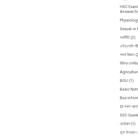
HSC Exam 
Answer/So
Physiolog
Sexual or 
অর্থনীতি
(2)
এইচএসসি পরী
পদার্থ বিজ্ঞান
(
বিভিন্ন চাকরির
Agricultur
BOU
(1)
Basic Nutr
Bus infor
SI সকল প্রশ্
SSC Quest
ছোট্টগল্প
(1)
তুলা উন্নয়ন ব