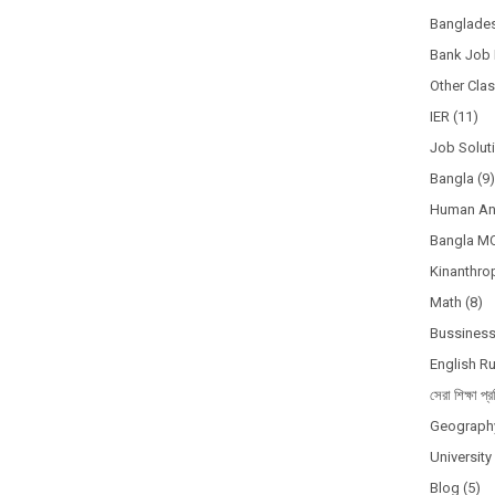
Banglades
Bank Job 
Other Cla
IER
(11)
Job Solut
Bangla
(9)
Human A
Bangla M
Kinanthro
Math
(8)
Bussines
English R
সেরা শিক্ষা প্র
Geograph
Universit
Blog
(5)