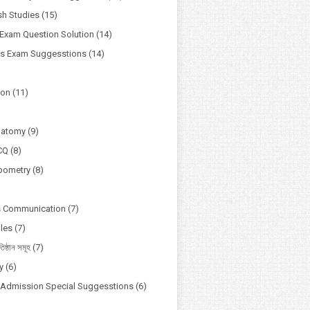
h Studies
(15)
Exam Question Solution
(14)
ss Exam Suggesstions
(14)
ion
(11)
natomy
(9)
CQ
(8)
pometry
(8)
s Communication
(7)
ules
(7)
তিষ্ঠান সমূহ
(7)
y
(6)
y Admission Special Suggesstions
(6)