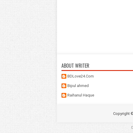
ABOUT WRITER
BDLove24.Com
Bipul ahmed
Raihanul Haque
Copyright 