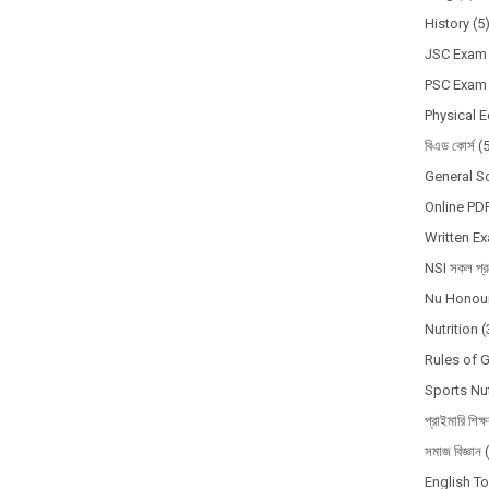
History
(5
JSC Exam
PSC Exam
Physical 
বিএড কোর্স
(
General S
Online PD
Written E
NSI সকল প্রশ
Nu Honour
Nutrition
(
Rules of 
Sports Nut
প্রাইমারি শিক্
সমাজ বিজ্ঞান
English T