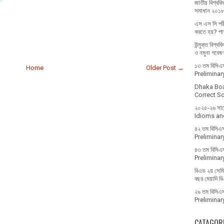
জাতীয় বিশ্ববিদ
সমাধান ২০১
এস এস সি পরী
করতে হয়? পাশ
উন্মুক্ত বিশ্ব
ও নমুনা গবেষ
১৩ তম বিসিএস 
Home
Older Post →
Prelimina
Dhaka Bo
Correct Sol
২০২৫-২৬ সালে 
Idioms and
৪২ তম বিসিএস
Prelimina
৪৩ তম বিসিএস
Prelimina
বিএড ২য় সেমিস
বছর মেয়াদি ব
২৯ তম বিসিএস 
Prelimina
CATAGOR