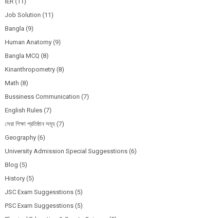
IER
(11)
Job Solution
(11)
Bangla
(9)
Human Anatomy
(9)
Bangla MCQ
(8)
Kinanthropometry
(8)
Math
(8)
Bussiness Communication
(7)
English Rules
(7)
সেরা শিক্ষা প্রতিষ্ঠান সমূহ
(7)
Geography
(6)
University Admission Special Suggesstions
(6)
Blog
(5)
History
(5)
JSC Exam Suggesstions
(5)
PSC Exam Suggesstions
(5)