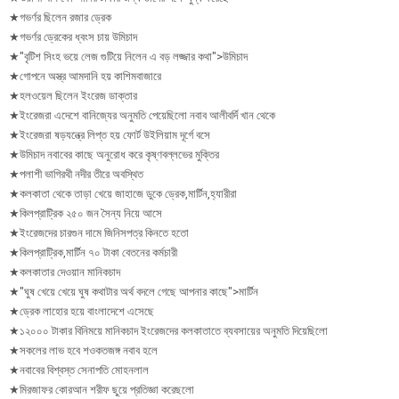
★গভর্ণর ছিলেন রজার ড্রেক
★গভর্ণর ড্রেকের ধ্বংস চায় উমিচাদ
★"বৃটিশ সিংহ ভয়ে লেজ গুটিয়ে নিলেন এ বড় লজ্জার কথা">উমিচাদ
★গোপনে অস্ত্র আমদানি হয় কাশিমবাজারে
★হলওয়েল ছিলেন ইংরেজ ডাক্তার
★ইংরেজরা এদেশে বানিজ্যের অনুমতি পেয়েছিলো নবাব আলীবর্দি খান থেকে
★ইংরেজরা ষড়যন্ত্রে লিপ্ত হয় ফোর্ট উইলিয়াম দূর্গে বসে
★উমিচাদ নবাবের কাছে অনুরোধ করে কৃষ্ণবল্লভের মুক্তির
★পলাশী ভাগিরথী নদীর তীরে অবস্থিত
★কলকাতা থেকে তাড়া খেয়ে জাহাজে ডুকে ড্রেক,মার্টিন,হ্যারীরা
★কিলপ্রাট্রিক ২৫০ জন সৈন্য নিয়ে আসে
★ইংরেজদের চারগুন দামে জিনিসপত্র কিনতে হতো
★কিলপ্রাট্রিক,মার্টিন ৭০ টাকা বেতনের কর্মচারী
★কলকাতার দেওয়ান মানিকচাদ
★"ঘুষ খেয়ে খেয়ে ঘুষ কথাটার অর্থ বদলে গেছে আপনার কাছে">মার্টিন
★ড্রেক লাহোর হয়ে বাংলাদেশে এসেছে
★১২০০০ টাকার বিনিময়ে মানিকচাদ ইংরেজদের কলকাতাতে ব্যবসায়ের অনুমতি দিয়েছিলো
★সকলের লাভ হবে শওকতজঙ্গ নবাব হলে
★নবাবের বিশ্বস্ত সেনাপতি মোহনলাল
★মিরজাফর কোরআন শরীফ ছুয়ে প্রতিজ্ঞা করেছলো