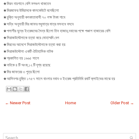
★মিরন নাচগানে বেশি মশগুল থাকতেন
★মিরজাফর উমিচাদকে কালকেউটে বলেছিলো
★চুক্তি অনুযায়ী কলকাতাবাসী ৭০ লক্ষ টাকা পাবে
★সন্ধি অনুযায়ী মির জাফর শুধুমাত্র মাত্র মসনধে বসবে
★পলাশীর যুদ্ধে ইংরেজদের সৈন্য ছিলো তিন হাজার,নবাবের পক্ষে পঞ্চাশ হাজারের বেশি
★সিরাজউদ্দৌলাকে হত্যা করে মোহাম্মদি বেগ
★মিরনের আদেশে সিরাজউদ্দৌলাকে হত্যা করা হয়
★সিরাজউদ্দৌলা একটি ঐতিহাসিক নাটক
★প্রকাশিত হয় ১৯৬৫ সালে
★নাটকে ৪ টি অংক,১২ টি দৃশ্য রয়েছে
★মির জাফরের ৩ পুত্র ছিলো
★আলিনগর চুক্তি ১৭৫৭ সালে বাংলার নবাব ও ইংরেজ প্রতিনিধি রবার্ট ক্লাইভের মাঝে হয়
← Newer Post
Home
Older Post →