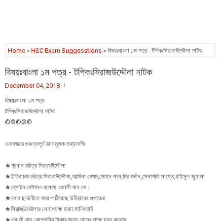
Home
»
HSC Exam Suggesstions
» বিষয়ঃবাংলা ১ম পত্র - টপিকঃসিরাজউদ্দৌলা নাটক
বিষয়ঃবাংলা ১ম পত্র - টপিকঃসিরাজউদ্দৌলা নাটক
December 04, 2018
বিষয়ঃবাংলা ১ম পত্র
টপিকঃসিরাজউদ্দৌলা নাটক
©©©©©
একনজরে গুরুত্বপূর্ণ জ্ঞানমূলক তথ্যাবলীঃ
★প্রধান চরিত্র সিরাজউদ্দৌলা
★ইতিবাচক চরিত্র সিরাজউদ্দৌলা,আমিনা বেগম,মোহন লাল,মির মর্দান,সেনাপতি সাফ্রে,রাইসুল জুহালা
★ক্লেটন বেঈমান বলেছে ওয়ালী খান কে।
★নবাব ছাউনীতে খবর পাঠিয়েছে উমিচাদের গুপ্তচর
★সিরাজউদ্দৌলার সেনাধ্যক্ষ রাজা মানিকচাদঁ
★ওয়ালী খান কোম্পানির টাকার জন্য তাদের পক্ষে যুদ্ধ করেছে