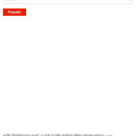
Popular
জাতীয় বিশ্ববিদ্যালয়ের অনার্স ২য় বর্ষের ইংরেজি আবশ্যিক পরীক্ষার প্রশ্নের সমাধান ২০১৮