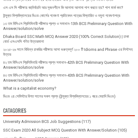
এস এস সি পরীক্ষায় বহুনির্বাচনি আর সৃজনশীলে কি আলাদা আলাদা পাশ করতে হয়? পাশ মার্ক কত?
উন্মুক্ত বিশ্ববিদ্যালয়ের বিএড কোর্সের গবেষণা প্রতিবেদন পত্রের বিস্তারিত ও নমুনা গবেষণাপত্র
১৩ তম বিসিএস প্রি‌লি‌মিনারী পরীক্ষার প্রশ্ন ও সমাধান-13th BCS Preliminary Question With
Answer/solution/solve
Dhaka Board SSC Math MCQ Answer 2020 (100% Correct Solution) | ঢাকা
বোর্ড এসএসসি গণিত উত্তরমালা
২০২৫-২৬ সালে বিভিন্ন চাকরির পরীক্ষায় আসা গুরুত্বপূর্ণ ২০০ টি Idioms and Phrase এর লিস্টসহ
উত্তর
৪২ তম বিসিএস প্রিলিমিনারি পরীক্ষার প্রশ্ন সমাধান-42th BCS Preliminary Question With
Answer/solution/solve
৪৩ তম বিসিএস প্রিলিমিনারি পরীক্ষার প্রশ্ন সমাধান-43th BCS Preliminary Question With
Answer/solution/solve
What is a capitalist economy?
বিএড ২য় সেমিস্টার বিগত সালের সকল প্রশ্ন (উন্মুক্ত বিশ্ববিদ্যালয়ের ১ বছর মেয়াদি বিএড)
CATAGORIES
University Admission BCS Job Suggestions
(117)
SSC Exam 2020 All Subject MCQ Question With Answer/Solution
(105)