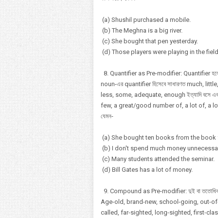
(a) Shushil purchased a mobile.
(b) The Meghna is a big river.
(c) She bought that pen yesterday.
(d) Those players were playing in the field
8. Quantifier as Pre-modifier: Quantifier হলো
noun-এর quantifier হিসেবে সাধারণত much, little
less, some, adequate, enough ইত্যাদি বসে এব
few, a great/good number of, a lot of, a lot
যেমন-
(a) She bought ten books from the book f
(b) I don't spend much money unnecessari
(c) Many students attended the seminar.
(d) Bill Gates has a lot of money.
9. Compound as Pre-modifier: দুই বা ততোধিক শ
Age-old, brand-new, school-going, out-of-
called, far-sighted, long-sighted, first-cl