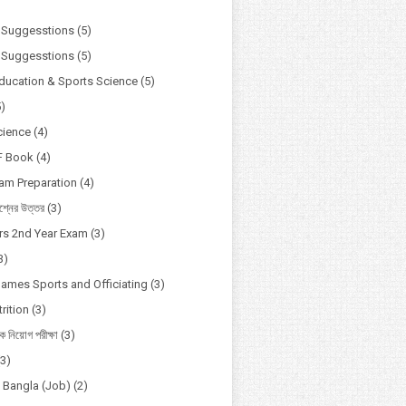
)
 Suggesstions
(5)
 Suggesstions
(5)
Education & Sports Science
(5)
5)
cience
(4)
F Book
(4)
xam Preparation
(4)
্নের উত্তর
(3)
s 2nd Year Exam
(3)
3)
Games Sports and Officiating
(3)
rition
(3)
ষক নিয়োগ পরীক্ষা
(3)
(3)
o Bangla (Job)
(2)