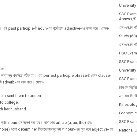
Universit
SSC Exam 
Answer/So
এস.এস.সি পর
। এই past participle-টি noun-এর পূর্বে বসে adjective-এর কাজ করে। যেমন-
Study
(68)
এস.এস.সি পর
HSC Exam
SSC Exam
ier:
University
্যান্য শব্দ দিয়ে গঠিত হয়। এই perfect participle phrase-টি কোন clause-
SSC Exam
্ এটি adverb-এর কাজ করে। যেমন-
বিসিএস প্রিলি
ain sent them to prison.
এস.এস.সি পর
to college.
Kinesiolo
th her husband.
Economic
SSC Exam
া noun-কে নির্দেশ করা হয়। সাধারণত article (a, an, the) এবং
e) গুলো determiner হিসেবে ব্যবহূত হয় যা noun-এর পূর্বে বসে adjective-এর
National 