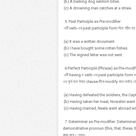
(b) A barking dog seldom bites.
(c) A drowning man catches at a straw.
5. Past Participle as Pre-modifier:
এটি verb-এর past participle form দিয়ে গঠিত হয়
(a) It was a written document.
(b) I have bought some rotten fishes.
(c) The signed letter was not sent.
6.Perfect Participle (Phrase) as Pre-modif
এটি having + verb-এর past participle form + অন
এর পূর্বে বসে উক্ত clause-টিকে modify করে অর্থাত
(a) Having defeated the soldiers, the Capt
(b) Having taken her meal, Nowshin went 
(c) Having married, Neela went abroad wi
7. Determiner as Pre-modifier: Determiner দ্বার
demonstrative pronoun (this, that, these, thos
কাজ করে। যেমন-