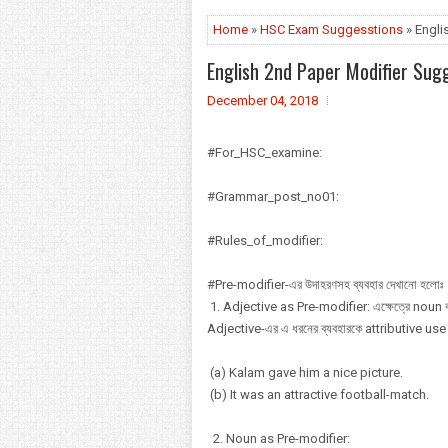
Home
»
HSC Exam Suggesstions
» Engli
English 2nd Paper Modifier Su
December 04, 2018
#For_HSC_examine:
#Grammar_post_no01:
#Rules_of_modifier:
#Pre-modifier-এর উদাহরণসহ ব্যবহার দেখানো হলোঃ
1. Adjective as Pre-modifier: এক্ষেত্রে noun 
Adjective-এর এ ধরনের ব্যবহারকে attributive use 
(a) Kalam gave him a nice picture.
(b) It was an attractive football-match.
2. Noun as Pre-modifier: