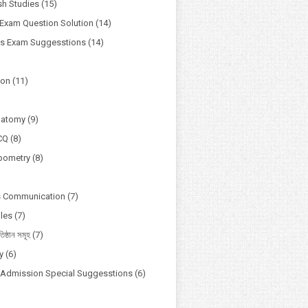
h Studies
(15)
Exam Question Solution
(14)
ss Exam Suggesstions
(14)
ion
(11)
natomy
(9)
CQ
(8)
pometry
(8)
s Communication
(7)
ules
(7)
তিষ্ঠান সমূহ
(7)
y
(6)
y Admission Special Suggesstions
(6)