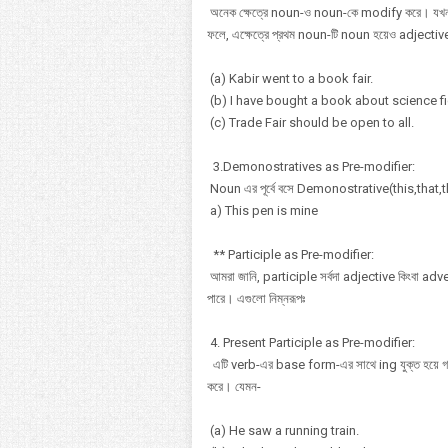
অনেক ক্ষেত্রে noun-ও noun-কে modify করে। যখন দ
ফলে, এক্ষেত্রে প্রথম noun-টি noun হয়েও adjecti
(a) Kabir went to a book fair.
(b) I have bought a book about science fi
(c) Trade Fair should be open to all.
3.Demonostratives as Pre-modifier:
Noun এর পূর্বে বসে Demonostrative(this,that
a) This pen is mine
** Participle as Pre-modifier:
আমরা জানি, participle সর্বদা adjective কিংবা adv
পারে। এগুলো নিম্নরূপঃ
4. Present Participle as Pre-modifier:
এটি verb-এর base form-এর সাথে ing যুক্ত হয়ে গ
করে। যেমন-
(a) He saw a running train.