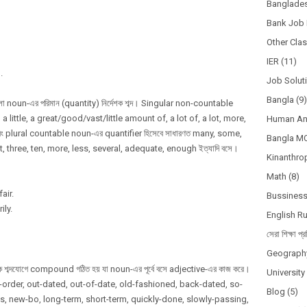
Banglades
Bank Job 
Other Cla
IER
(11)
.
Job Solut
Bangla
(9)
 noun-এর পরিমান (quantity) নির্দেশক শব্দ। Singular non-countable
, a little, a great/good/vast/little amount of, a lot of, a lot, more,
Human A
ং plural countable noun-এর quantifier হিসেবে সাধারণত many, some,
Bangla M
, three, ten, more, less, several, adequate, enough ইত্যাদি বসে।
Kinanthro
Math
(8)
air.
Bussines
ly.
English R
সেরা শিক্ষা প্র
Geograph
ব্দযোগে compound গঠিত হয় যা noun-এর পূর্বে বসে adjective-এর কাজ করে।
Universit
order, out-dated, out-of-date, old-fashioned, back-dated, so-
Blog
(5)
ass, new-bo, long-term, short-term, quickly-done, slowly-passing,