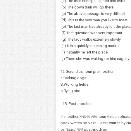
(a) The then Principal signed this letter.
(b) The down train will go there.
(c) The above passage is very difficult.
(d) This is the very man you like to meet.
(e) The last man has already left the place
(f) That question was very important.
(g) The lady walks extremely slowly.
(h) It is a quickly increasing market.
(i) Instantly he left the place.
(j) There she was waiting for him eagerly.
12.Gerund as noun pre modifier:
a.Barking dogs.
B.Working fields.
c.flying bird.
#B. Post-modifier:
যে modifier সাধারণত কোন noun বা noun phras
book written by Nazrul. এখানে written by Na
by Nazrul হলো post-modifier.