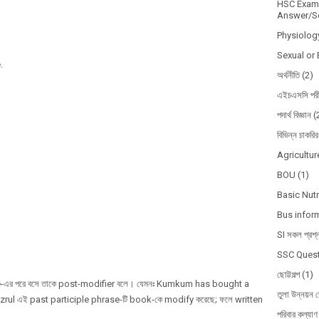
HSC Exam 
Answer/So
Physiolog
Sexual or 
.
অর্থনীতি
(2)
এইচএসসি পরী
পদার্থ বিজ্ঞান
(
বিভিন্ন চাকরির
Agricultur
BOU
(1)
Basic Nutr
Bus infor
SI সকল প্রশ্
SSC Quest
ছোট্টগল্প
(1)
e-এর পরে বসে তাকে post-modifier বলে। যেমনঃ Kumkum has bought a
তুলা উন্নয়ন ব
zrul এই past participle phrase-টি book-কে modify করেছে; ফলে written
পরিবার কল্যাণ 