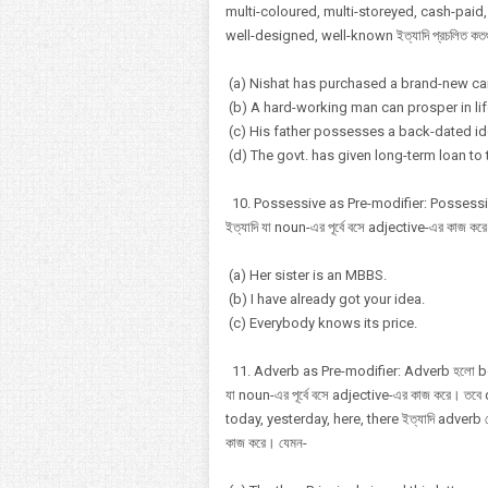
multi-coloured, multi-storeyed, cash-paid
well-designed, well-known ইত্যাদি প্রচলিত 
(a) Nishat has purchased a brand-new car
(b) A hard-working man can prosper in lif
(c) His father possesses a back-dated id
(d) The govt. has given long-term loan to 
10. Possessive as Pre-modifier: Possessive 
ইত্যাদি যা noun-এর পূর্বে বসে adjective-এর কাজ কর
(a) Her sister is an MBBS.
(b) I have already got your idea.
(c) Everybody knows its price.
11. Adverb as Pre-modifier: Adverb হলো below
যা noun-এর পূর্বে বসে adjective-এর কাজ করে। তবে 
today, yesterday, here, there ইত্যাদি adverb ক
কাজ করে। যেমন-