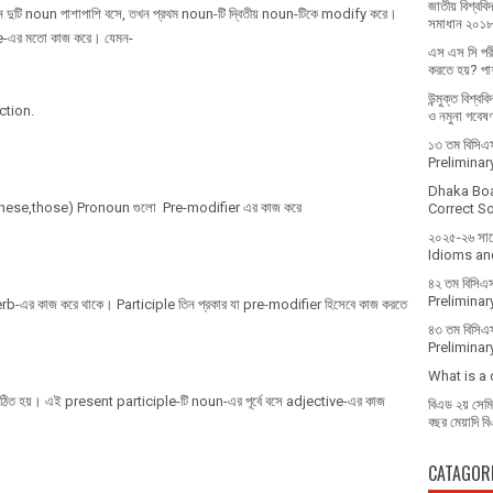
জাতীয় বিশ্ববিদ
ুটি noun পাশাপাশি বসে, তখন প্রথম noun-টি দ্বিতীয় noun-টিকে modify করে।
সমাধান ২০১
ve-এর মতো কাজ করে। যেমন-
এস এস সি পরী
করতে হয়? পাশ
উন্মুক্ত বিশ্ব
ction.
ও নমুনা গবেষ
১৩ তম বিসিএস 
Prelimina
Dhaka Bo
,these,those) Pronoun গুলো Pre-modifier এর কাজ করে
Correct Sol
২০২৫-২৬ সালে 
Idioms and
৪২ তম বিসিএস
Prelimina
erb-এর কাজ করে থাকে। Participle তিন প্রকার যা pre-modifier হিসেবে কাজ করতে
৪৩ তম বিসিএস
Prelimina
What is a
ঠিত হয়। এই present participle-টি noun-এর পূর্বে বসে adjective-এর কাজ
বিএড ২য় সেমিস
বছর মেয়াদি ব
CATAGOR