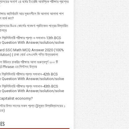
্যালয়ের অনার্স ২য় বর্ষের ইংরেজি আবশ্যিক পরীক্ষার প্রশ্নের
৮
ক্ষায় বহুনির্বাচনি আর সৃজনশীলে কি আলাদা আলাদা পাশ
 মার্ক কত?
বিদ্যালয়ের বিএড কোর্সের গবেষণা প্রতিবেদন পত্রের বিস্তারিত
ণাপত্র
প্রি‌লি‌মিনারী পরীক্ষার প্রশ্ন ও সমাধান-13th BCS
ry Question With Answer/solution/solve
ard SSC Math MCQ Answer 2020 (100%
ution) | ঢাকা বোর্ড এসএসসি গণিত উত্তরমালা
বিভিন্ন চাকরির পরীক্ষায় আসা গুরুত্বপূর্ণ ২০০ টি
 Phrase এর লিস্টসহ উত্তর
 প্রিলিমিনারি পরীক্ষার প্রশ্ন সমাধান-42th BCS
ry Question With Answer/solution/solve
 প্রিলিমিনারি পরীক্ষার প্রশ্ন সমাধান-43th BCS
ry Question With Answer/solution/solve
 capitalist economy?
্টার বিগত সালের সকল প্রশ্ন (উন্মুক্ত বিশ্ববিদ্যালয়ের ১
িএড)
IES