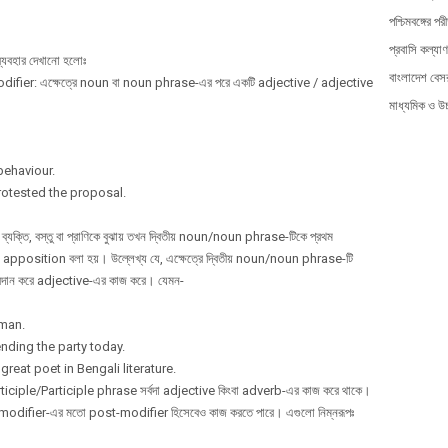
পশ্চিমবঙ্গের পরী
প্রবাসি কল্যাণ
্যবহার দেখানো হলোঃ
বাংলাদেশ বেসর
fier: এক্ষেত্রে noun বা noun phrase-এর পরে একটি adjective / adjective
মাধ্যমিক ও উচ্
behaviour.
protested the proposal.
্তি, বস্তু বা প্রাণিকে বুঝায় তখন দ্বিতীয় noun/noun phrase-টিকে প্রথম
osition বলা হয়। উল্লেখ্য যে, এক্ষেত্রে দ্বিতীয় noun/noun phrase-টি
্রদান করে adjective-এর কাজ করে। যেমন-
 man.
ending the party today.
reat poet in Bengali literature.
iciple/Participle phrase সর্বদা adjective কিংবা adverb-এর কাজ করে থাকে।
-modifier-এর মতো post-modifier হিসেবেও কাজ করতে পারে। এগুলো নিম্নরূপঃ