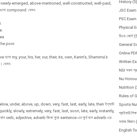
History
(5
, newly-emerged, above-mentioned, well-constructed, well-paid,
কতগুলো compound. যেমন-
JSC Exam
PSC Exam
.
Physical 
e.
বিএড কোর্স
(
ea.
the poor.
General S
Online PD
হলো my, your, his, her, our, their, its, own, Karim's, Shamima's
Written E
ে। যেমন-
NSI সকল প্রশ
Nu Honour
Nutrition
(
Rules of 
, under, above, up, down, very, fast, last, early, late, then ইত্যাদি
Sports Nut
quickly, slowly, extremely, very, fast, last, soon, late, early, instantly,
প্রাইমারি শিক্
োন verb, adjective, adverb কিংবা পুরো sentence-এর পূর্বে বসে adverb-এর
সমাজ বিজ্ঞান
English T