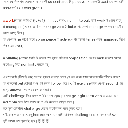
দেখো যে শিক্ষাদান করবে সে আগে নেই so sentence টা passive. যেহেতু এটা past এর কথা তাই
answer টা হবে was given)
c.work
(আমরা জানি যে (to+v1)infinitive অর্থাৎ non finite verb.তাই work ই থেকে যাবে)
d.managed ( আমরা জানি যে manage verb টা finite আর দেখো manage কে করে সে এটার
আগে আছে কিনা।
হুম দেখলাম he আগে আছে so sentence টা active. এবার আমরা tense মেনে managed লিখে
দিলাম answer)
e.printing (তোমরা সবাই ই জানো to ছাড়া বাকি সব preposition এর পর verb থাকলে সেটার
সাথে ing দিয়ে non finite করতে হয়)
এখানে আমি বুঝিয়েছি তাই তোমরা হয়তো ভাবছো আরে ধুর,এত ভাবার সময় থাকবে নাকি পরীক্ষার সময়!!
হুম থাকবেনা but তোমরা যখন এই রুলস follow করে ৪-৫ টা exercise করবা দেখবা second এর
মধ্যে answer বের করে ফেলতে পারবা।
আমি challenge দিয়ে বলতে পারি ইনশাআল্লাহ passage right form verb এ এমন কোন
example কেউ দিতে পারবে না যা এই রুলসের বাহিরে যাবে।
তবে হ্যাঁ,তোমাকে challenge নেয়ার আগে ভালো করে বুঝতে হবে।
যাইহোক আমাদের যেহেতু hsc exam সামনে তাই আপাতত challenge নেয়ার দরকার নেই😂
তুমি ভালো করে বুঝলেই হবে।😊😊😊