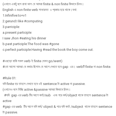
(এখানে একটু বলে রাখা ভাল যে আমরা finite & non finite কিভাবে চিনব।
English এ non finite verb সাধারনত ৩ প্রকার হয়ে থাকে।যথা:
1.Infinifive:to+v1
2.gerund:I like #computing
3.parriciple:
a.present participle:
I saw Jhon #eating his dinner
b.past participle:The food was #gone
c.perfect participle:Having #read the book the boy come out.
#এছাড়া বাকি সকল verb ই finite যেমন:go/went)
#তো আসো আমরা যে কথায় ছিলাম যে আগে দেখতে হবে gap এর। verbটি finite না non finite.
#Rule 01:
যদি finite হয় তাহলে দেখতে হবে ওই sentence টা active না passive.
(এখানেও বলে নিচ্ছি active &passive আমরা কিভাবে চিনব।
#যদি gap এর verb টির আগে কর্তা/sub এবং পরে কর্ম/object থাকে তাহলে sentence টা
active
#gap এর verb টির আগে যদি কর্ম/ object & পরে যদি কর্তা /subject থাকে তাহলে sentence
টা passive.