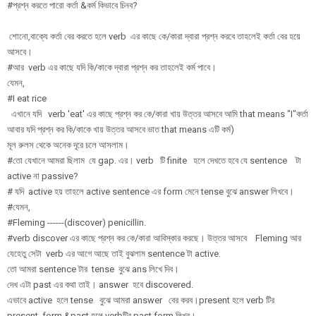
#প্রশ্ন করতে পারো কর্তা &কর্ম কিভাবে চিনব?
শোনো,বাক্যে কর্তা বের করতে হলে verb এর কাছে কে/কারা দ্বারা প্রশ্ন করবে তাহলেই কর্তা বের হয়ে
আসবে।
#আর verb এর কাছে যদি কি/কাকে দ্বারা প্রশ্ন কর তাহলেই কর্ম পাবে।
যেমন,
#I eat rice
এখানে যদি verb 'eat' এর কাছে প্রশ্ন কর কে/কারা খায় উত্তর আসবে আমি that means "I"কর্তা
আবার যদি প্রশ্ন কর কি/কাকে খায় উত্তর আসবে ভাত that means এটি কর্ম)
মূল রুলস থেকে অনেক দূরে চলে আসলাম।
#তো যেখানে আমরা ছিলাম যে gap. এর। verb টি finite হলে দেখতে হবে যে sentence টা
active না passive?
# যদি active হয় তাহলে active sentence এর form মেনে tense বুঝে answer লিখবে।
#যেমন,
#Fleming ------(discover) penicillin.
#verb discover এর কাছে প্রশ্ন কর কে/কারা আবিস্কার করছে। উত্তর আসবে Fleming আর
যেহেতু সেটা verb এর আগে আছে তাই বুঝলাম sentence টা active.
তো আমরা sentence টার tense বুঝে ans লিখে দিব।
দেখ এটা past এর কথা তাই। answer হবে discovered.
এভাবে active হলে tense বুঝে আমরা answer বের করব।present হলে verb টির
present form &past হলে verbটির past form লিখব।