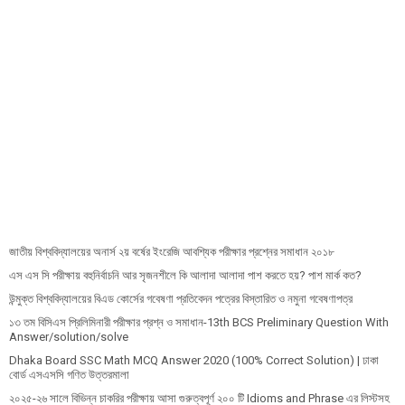
জাতীয় বিশ্ববিদ্যালয়ের অনার্স ২য় বর্ষের ইংরেজি আবশ্যিক পরীক্ষার প্রশ্নের সমাধান ২০১৮
এস এস সি পরীক্ষায় বহুনির্বাচনি আর সৃজনশীলে কি আলাদা আলাদা পাশ করতে হয়? পাশ মার্ক কত?
উন্মুক্ত বিশ্ববিদ্যালয়ের বিএড কোর্সের গবেষণা প্রতিবেদন পত্রের বিস্তারিত ও নমুনা গবেষণাপত্র
১৩ তম বিসিএস প্রি‌লি‌মিনারী পরীক্ষার প্রশ্ন ও সমাধান-13th BCS Preliminary Question With
Answer/solution/solve
Dhaka Board SSC Math MCQ Answer 2020 (100% Correct Solution) | ঢাকা
বোর্ড এসএসসি গণিত উত্তরমালা
২০২৫-২৬ সালে বিভিন্ন চাকরির পরীক্ষায় আসা গুরুত্বপূর্ণ ২০০ টি Idioms and Phrase এর লিস্টসহ