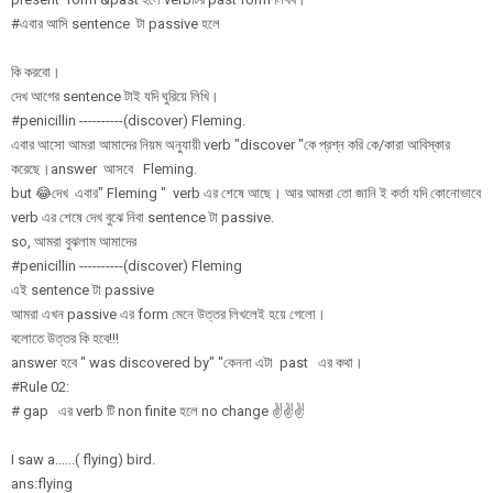
#এবার আসি sentence টা passive হলে
কি করবো।
দেখ আগের sentence টাই যদি ঘুরিয়ে লিখি।
#penicillin ----------(discover) Fleming.
এবার আসো আমরা আমাদের নিয়ম অনুযায়ী verb "discover "কে প্রশ্ন করি কে/কারা আবিস্কার
করেছে।answer আসবে Fleming.
but 😂দেখ এবার" Fleming " verb এর শেষে আছে। আর আমরা তো জানি ই কর্তা যদি কোনোভাবে
verb এর শেষে দেখ বুঝে নিবা sentence টা passive.
so, আমরা বুঝলাম আমাদের
#penicillin ----------(discover) Fleming
এই sentence টা passive
আমরা এখন passive এর form মেনে উত্তর লিখলেই হয়ে গেলো।
বলোতে উত্তর কি হবে!!!
answer হবে " was discovered by" "কেননা এটা past এর কথা।
#Rule 02:
# gap এর verb টি non finite হলে no change ✌✌✌
I saw a......( flying) bird.
ans:flying