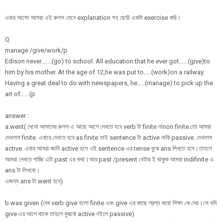
এবার আসো আমরা এই রুলস মেনে explanation সহ ছোট্ট একটা exercise করি।
Q.
manage /give/work/p
Edison never.......(go) to school. All education that he ever got......(give)to
him by his mother. At the age of 12,he was put to.....(work)on a railway.
Having a great deal to do with newspapers, he.....(manage) to pick up the
art of......(p
answer :
a.went( দেখো আমাদের রুলস এ আছে আগে দেখতে হবে verb টা finite নাnon finite.তো আমরা
দেখলাম finite. এবারে দেখতে হবে as finite তাই sentence টা active নাকি passive. দেখলাম
active. এবার আমরা জানি active হলে ওই sentence এর tense বুঝে ans লিখতে হবে।তাহলে
আমরা দেখতে পাচ্ছি এটা past এর কথা।আর past /present যেটায় ই থাকুক আমরা indifinite এ
ans টা লিখবো।
এজন্য ans টা went হবে)
b.was given (দেখ verb give হলো finite এবং give এর কাছে প্রশ্ন করো শিক্ষা কে দেয়।সে যদি
give এর আগে থাকে তাহলে বুঝবো active নইলে passive)