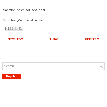
#mention_share_for_next_post
#NextPost_CompleteSentence
← Newer Post
Home
Older Post →
Popular