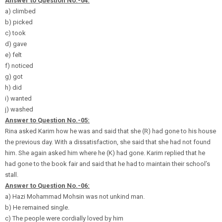
Answer to Question No.-04:
a) climbed
b) picked
c) took
d) gave
e) felt
f) noticed
g) got
h) did
i) wanted
j) washed
Answer to Question No.-05:
Rina asked Karim how he was and said that she (R) had gone to his house
the previous day. With a dissatisfaction
, she said that she had not found
him. She again asked him where he (K) had gone. Karim replied that he
had gone to the book fair and said that he had to maintain their school’s
stall.
Answer to Question No.-06:
a) Hazi Mohammad Mohsin was not unkind man.
b) He remained single.
c) The people were cordially loved by him