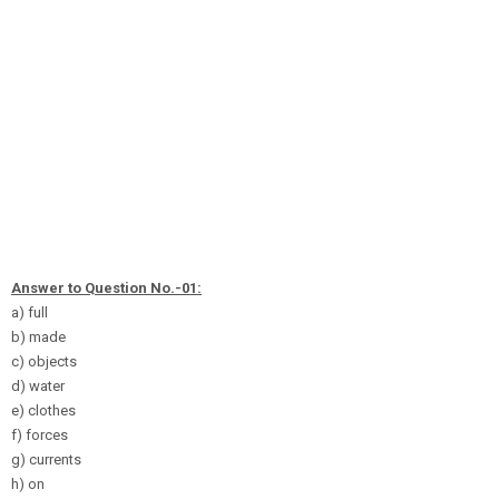
Answer to Question No.-01:
a) full
b) made
c) objects
d) water
e) clothes
f) forces
g) currents
h) on