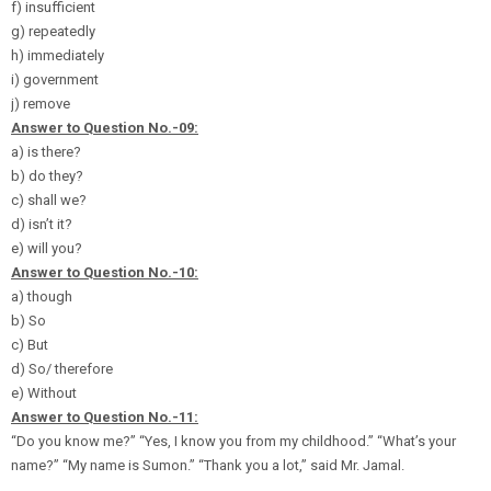
f) insufficient
g) repeatedly
h) immediately
i) government
j) remove
Answer to Question No.-09:
a) is there?
b) do they?
c) shall we?
d) isn’t it?
e) will you?
Answer to Question No.-10:
a) though
b) So
c) But
d) So/ therefore
e) Without
Answer to Question No.-11:
“Do you know me?” “Yes, I know you from my childhood.” “What’s your
name?” “My name is Sumon.” “Thank you a lot,” said Mr. Jamal.