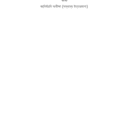
গণিত
বহুনির্বাচনি অভীক্ষা (সম্ভাব্য উত্তরমালা)