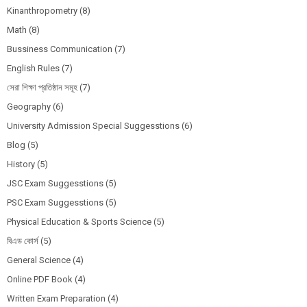
Kinanthropometry
(8)
Math
(8)
Bussiness Communication
(7)
English Rules
(7)
সেরা শিক্ষা প্রতিষ্ঠান সমূহ
(7)
Geography
(6)
University Admission Special Suggesstions
(6)
Blog
(5)
History
(5)
JSC Exam Suggesstions
(5)
PSC Exam Suggesstions
(5)
Physical Education & Sports Science
(5)
বিএড কোর্স
(5)
General Science
(4)
Online PDF Book
(4)
Written Exam Preparation
(4)