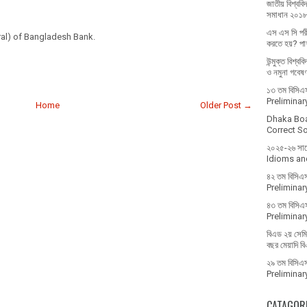
জাতীয় বিশ্ববিদ
সমাধান ২০১
এস এস সি পরী
eral) of Bangladesh Bank.
করতে হয়? পাশ
উন্মুক্ত বিশ্ব
ও নমুনা গবেষ
১৩ তম বিসিএস 
Prelimina
Home
Older Post →
Dhaka Bo
Correct Sol
২০২৫-২৬ সালে 
Idioms and
৪২ তম বিসিএস
Prelimina
৪৩ তম বিসিএস
Prelimina
বিএড ২য় সেমিস
বছর মেয়াদি ব
২৯ তম বিসিএস 
Prelimina
CATAGOR