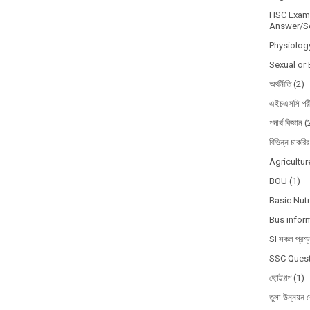
HSC Exam 
Answer/So
Physiolog
Sexual or 
অর্থনীতি
(2)
এইচএসসি পরী
পদার্থ বিজ্ঞান
(
বিভিন্ন চাকরির
Agricultur
BOU
(1)
Basic Nutr
Bus infor
SI সকল প্রশ্
SSC Quest
ছোট্টগল্প
(1)
তুলা উন্নয়ন ব