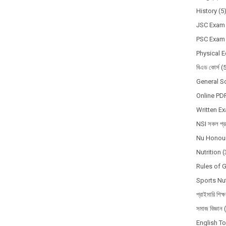
History
(5
JSC Exam
PSC Exam
Physical 
বিএড কোর্স
(
General S
Online PD
Written E
NSI সকল প্রশ
Nu Honour
Nutrition
(
Rules of 
Sports Nut
প্রাইমারি শিক্
সমাজ বিজ্ঞান
English T