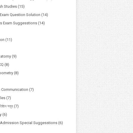
h Studies
(15)
Exam Question Solution
(14)
ss Exam Suggesstions
(14)
ion
(11)
natomy
(9)
CQ
(8)
pometry
(8)
s Communication
(7)
ules
(7)
তিষ্ঠান সমূহ
(7)
y
(6)
y Admission Special Suggesstions
(6)