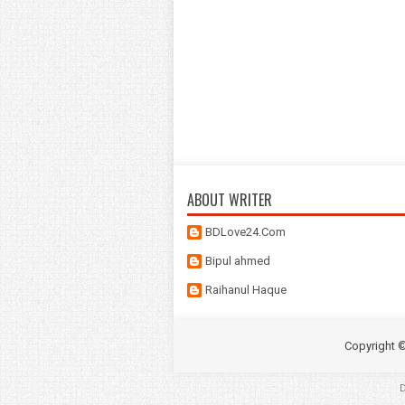
ABOUT WRITER
BDLove24.Com
Bipul ahmed
Raihanul Haque
Copyright 