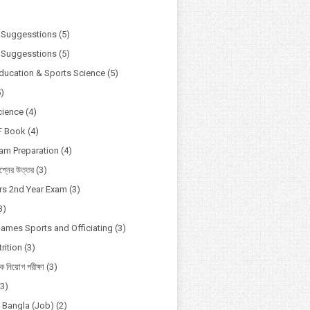
)
 Suggesstions
(5)
 Suggesstions
(5)
Education & Sports Science
(5)
5)
cience
(4)
F Book
(4)
xam Preparation
(4)
্নের উত্তর
(3)
s 2nd Year Exam
(3)
3)
Games Sports and Officiating
(3)
rition
(3)
ষক নিয়োগ পরীক্ষা
(3)
(3)
o Bangla (Job)
(2)