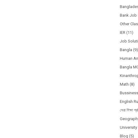
Banglades
Bank Job 
Other Cla
IER
(11)
Job Solut
Bangla
(9)
Human A
Bangla M
Kinanthro
Math
(8)
Bussines
English R
সেরা শিক্ষা প্র
Geograph
Universit
Blog
(5)