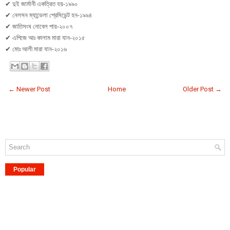
✔ দুই জার্মানী একত্রিত হয়-১৯৯০
✔ নেলসন ম্যান্ডেলা প্রেসিডেন্ট হন-১৯৯৪
✔ জাতিসংঘ নোবেল পায়-২০০৭
✔ এপিজে আঃ কালাম মারা যান-২০১৫
✔ মোঃ আলী মারা যান-২০১৬
← Newer Post
Home
Older Post →
Popular