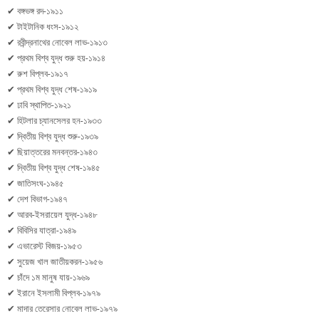
✔ বঙ্গভঙ্গ রদ-১৯১১
✔ টাইটানিক ধংস-১৯১২
✔ রবীন্দ্রনাথের নোবেল লাভ-১৯১৩
✔ প্রথম বিশ্ব যুদ্ধ শুরু হয়-১৯১৪
✔ রুশ বিপ্লব-১৯১৭
✔ প্রথম বিশ্ব যুদ্ধ শেষ-১৯১৯
✔ ঢাবি স্থাপিত-১৯২১
✔ হিটলার চ্যানসেলর হন-১৯৩৩
✔ দ্বিতীয় বিশ্ব যুদ্ধ শুরু-১৯৩৯
✔ ছিয়াত্তরের মনবন্তর-১৯৪৩
✔ দ্বিতীয় বিশ্ব যুদ্ধ শেষ-১৯৪৫
✔ জাতিসংঘ-১৯৪৫
✔ দেশ বিভাগ-১৯৪৭
✔ আরব-ইসরায়েল যুদ্ধ-১৯৪৮
✔ বিবিসির যাত্রা-১৯৪৯
✔ এভারেস্ট বিজয়-১৯৫৩
✔ সুয়েজ খাল জাতীয়করন-১৯৫৬
✔ চাঁদে ১ম মানুষ যায়-১৯৬৯
✔ ইরানে ইসলামী বিপ্লব-১৯৭৯
✔ মাদার তেরেসার নোবেল লাভ-১৯৭৯