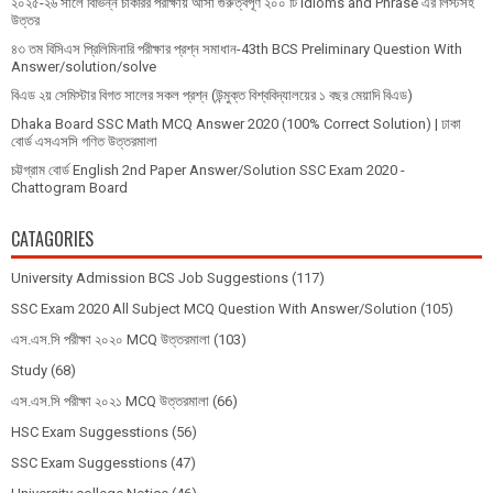
২০২৫-২৬ সালে বিভিন্ন চাকরির পরীক্ষায় আসা গুরুত্বপূর্ণ ২০০ টি Idioms and Phrase এর লিস্টসহ
উত্তর
৪৩ তম বিসিএস প্রিলিমিনারি পরীক্ষার প্রশ্ন সমাধান-43th BCS Preliminary Question With
Answer/solution/solve
বিএড ২য় সেমিস্টার বিগত সালের সকল প্রশ্ন (উন্মুক্ত বিশ্ববিদ্যালয়ের ১ বছর মেয়াদি বিএড)
Dhaka Board SSC Math MCQ Answer 2020 (100% Correct Solution) | ঢাকা
বোর্ড এসএসসি গণিত উত্তরমালা
চট্টগ্রাম বোর্ড English 2nd Paper Answer/Solution SSC Exam 2020 -
Chattogram Board
CATAGORIES
University Admission BCS Job Suggestions
(117)
SSC Exam 2020 All Subject MCQ Question With Answer/Solution
(105)
এস.এস.সি পরীক্ষা ২০২০ MCQ উত্তরমালা
(103)
Study
(68)
এস.এস.সি পরীক্ষা ২০২১ MCQ উত্তরমালা
(66)
HSC Exam Suggesstions
(56)
SSC Exam Suggesstions
(47)