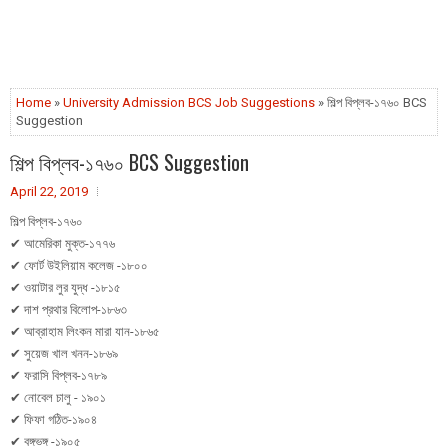
Home
»
University Admission BCS Job Suggestions
» শিল্প বিপ্লব-১৭৬০ BCS
Suggestion
শিল্প বিপ্লব-১৭৬০ BCS Suggestion
April 22, 2019
শিল্প বিপ্লব-১৭৬০
✔ আমেরিকা মুক্ত-১৭৭৬
✔ ফোর্ট উইলিয়াম কলেজ -১৮০০
✔ ওয়াটার লুর যুদ্ধ -১৮১৫
✔ দাশ প্রথার বিলোপ-১৮৬৩
✔ আব্রাহাম লিংকন মারা যান-১৮৬৫
✔ সুয়েজ খাল খনন-১৮৬৯
✔ ফরাসি বিপ্লব-১৭৮৯
✔ নোবেল চালু - ১৯০১
✔ ফিফা গঠিত-১৯০৪
✔ বঙ্গভঙ্গ -১৯০৫