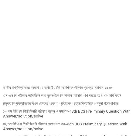
জাতীয় বিশ্ববিদ্যালয়ের অনার্স ২য় বর্ষের ইংরেজি আবশ্যিক পরীক্ষার প্রশ্নের সমাধান ২০১৮
এস এস সি পরীক্ষায় বহুনির্বাচনি আর সৃজনশীলে কি আলাদা আলাদা পাশ করতে হয়? পাশ মার্ক কত?
উন্মুক্ত বিশ্ববিদ্যালয়ের বিএড কোর্সের গবেষণা প্রতিবেদন পত্রের বিস্তারিত ও নমুনা গবেষণাপত্র
১৩ তম বিসিএস প্রি‌লি‌মিনারী পরীক্ষার প্রশ্ন ও সমাধান-13th BCS Preliminary Question With
Answer/solution/solve
৪২ তম বিসিএস প্রিলিমিনারি পরীক্ষার প্রশ্ন সমাধান-42th BCS Preliminary Question With
Answer/solution/solve