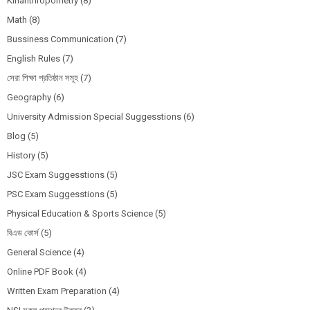
Kinanthropometry
(8)
Math
(8)
Bussiness Communication
(7)
English Rules
(7)
সেরা শিক্ষা প্রতিষ্ঠান সমূহ
(7)
Geography
(6)
University Admission Special Suggesstions
(6)
Blog
(5)
History
(5)
JSC Exam Suggesstions
(5)
PSC Exam Suggesstions
(5)
Physical Education & Sports Science
(5)
বিএড কোর্স
(5)
General Science
(4)
Online PDF Book
(4)
Written Exam Preparation
(4)