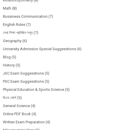
Kinanthropometry
(8)
Math
(8)
Bussiness Communication
(7)
English Rules
(7)
সেরা শিক্ষা প্রতিষ্ঠান সমূহ
(7)
Geography
(6)
University Admission Special Suggesstions
(6)
Blog
(5)
History
(5)
JSC Exam Suggesstions
(5)
PSC Exam Suggesstions
(5)
Physical Education & Sports Science
(5)
বিএড কোর্স
(5)
General Science
(4)
Online PDF Book
(4)
Written Exam Preparation
(4)