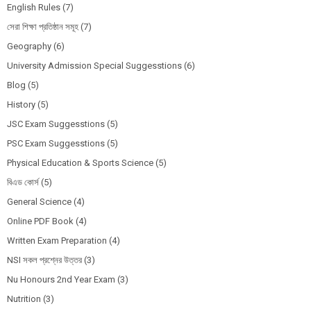
English Rules
(7)
সেরা শিক্ষা প্রতিষ্ঠান সমূহ
(7)
Geography
(6)
University Admission Special Suggesstions
(6)
Blog
(5)
History
(5)
JSC Exam Suggesstions
(5)
PSC Exam Suggesstions
(5)
Physical Education & Sports Science
(5)
বিএড কোর্স
(5)
General Science
(4)
Online PDF Book
(4)
Written Exam Preparation
(4)
NSI সকল প্রশ্নের উত্তর
(3)
Nu Honours 2nd Year Exam
(3)
Nutrition
(3)