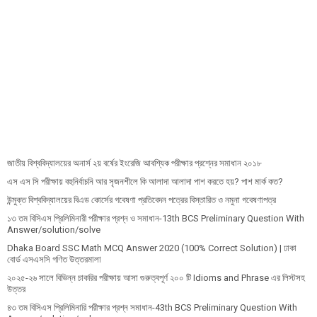
জাতীয় বিশ্ববিদ্যালয়ের অনার্স ২য় বর্ষের ইংরেজি আবশ্যিক পরীক্ষার প্রশ্নের সমাধান ২০১৮
এস এস সি পরীক্ষায় বহুনির্বাচনি আর সৃজনশীলে কি আলাদা আলাদা পাশ করতে হয়? পাশ মার্ক কত?
উন্মুক্ত বিশ্ববিদ্যালয়ের বিএড কোর্সের গবেষণা প্রতিবেদন পত্রের বিস্তারিত ও নমুনা গবেষণাপত্র
১৩ তম বিসিএস প্রি‌লি‌মিনারী পরীক্ষার প্রশ্ন ও সমাধান-13th BCS Preliminary Question With
Answer/solution/solve
Dhaka Board SSC Math MCQ Answer 2020 (100% Correct Solution) | ঢাকা
বোর্ড এসএসসি গণিত উত্তরমালা
২০২৫-২৬ সালে বিভিন্ন চাকরির পরীক্ষায় আসা গুরুত্বপূর্ণ ২০০ টি Idioms and Phrase এর লিস্টসহ
উত্তর
৪৩ তম বিসিএস প্রিলিমিনারি পরীক্ষার প্রশ্ন সমাধান-43th BCS Preliminary Question With