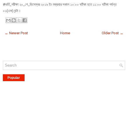
#ভর্তি_পরীক্ষা ২০_শে_ডিসেম্বর ২০১৯ ইং শুক্রবার সকাল ১০:০০ ঘটিকা হতে ১১:০০ ঘটিকা পর্যন্ত
০১(এক) ঘন্টা।
← Newer Post
Home
Older Post →
Popular