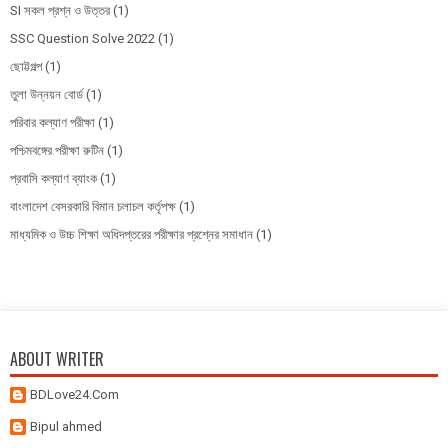
SI সকল প্রশ্ন ও উত্তর
(1)
SSC Question Solve 2022
(1)
ছোট্টগল্প
(1)
তুলা উন্নয়ন বোর্ড
(1)
পরিবার কল্যাণ পরীক্ষা
(1)
পশ্চিমবঙ্গের পরীক্ষা রুটিন
(1)
প্রবাসি কল্যাণ ব্যাংক
(1)
বাংলাদেশ বেসরকারি বিমান চলাচল কর্তৃপক্ষ
(1)
মাধ্যমিক ও উচ্চ শিক্ষা অধিদপ্তরের পরীক্ষার প্রশ্নের সমাধান
(1)
ABOUT WRITER
BDLove24.Com
Bipul ahmed