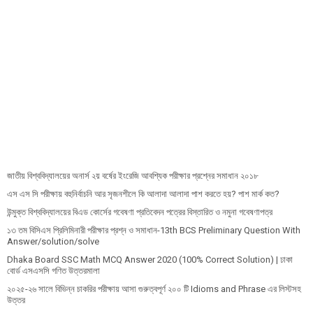
জাতীয় বিশ্ববিদ্যালয়ের অনার্স ২য় বর্ষের ইংরেজি আবশ্যিক পরীক্ষার প্রশ্নের সমাধান ২০১৮
এস এস সি পরীক্ষায় বহুনির্বাচনি আর সৃজনশীলে কি আলাদা আলাদা পাশ করতে হয়? পাশ মার্ক কত?
উন্মুক্ত বিশ্ববিদ্যালয়ের বিএড কোর্সের গবেষণা প্রতিবেদন পত্রের বিস্তারিত ও নমুনা গবেষণাপত্র
১৩ তম বিসিএস প্রি‌লি‌মিনারী পরীক্ষার প্রশ্ন ও সমাধান-13th BCS Preliminary Question With
Answer/solution/solve
Dhaka Board SSC Math MCQ Answer 2020 (100% Correct Solution) | ঢাকা
বোর্ড এসএসসি গণিত উত্তরমালা
২০২৫-২৬ সালে বিভিন্ন চাকরির পরীক্ষায় আসা গুরুত্বপূর্ণ ২০০ টি Idioms and Phrase এর লিস্টসহ
উত্তর