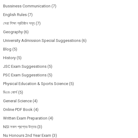
Bussiness Communication
(7)
English Rules
(7)
সেরা শিক্ষা প্রতিষ্ঠান সমূহ
(7)
Geography
(6)
University Admission Special Suggesstions
(6)
Blog
(5)
History
(5)
JSC Exam Suggesstions
(5)
PSC Exam Suggesstions
(5)
Physical Education & Sports Science
(5)
বিএড কোর্স
(5)
General Science
(4)
Online PDF Book
(4)
Written Exam Preparation
(4)
NSI সকল প্রশ্নের উত্তর
(3)
Nu Honours 2nd Year Exam
(3)