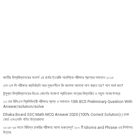
জাতীয় বিশ্ববিদ্যালয়ের অনার্স ২য় বর্ষের ইংরেজি আবশ্যিক পরীক্ষার প্রশ্নের সমাধান ২০১৮
এস এস সি পরীক্ষায় বহুনির্বাচনি আর সৃজনশীলে কি আলাদা আলাদা পাশ করতে হয়? পাশ মার্ক কত?
উন্মুক্ত বিশ্ববিদ্যালয়ের বিএড কোর্সের গবেষণা প্রতিবেদন পত্রের বিস্তারিত ও নমুনা গবেষণাপত্র
১৩ তম বিসিএস প্রি‌লি‌মিনারী পরীক্ষার প্রশ্ন ও সমাধান-13th BCS Preliminary Question With
Answer/solution/solve
Dhaka Board SSC Math MCQ Answer 2020 (100% Correct Solution) | ঢাকা
বোর্ড এসএসসি গণিত উত্তরমালা
২০২৫-২৬ সালে বিভিন্ন চাকরির পরীক্ষায় আসা গুরুত্বপূর্ণ ২০০ টি Idioms and Phrase এর লিস্টসহ
উত্তর