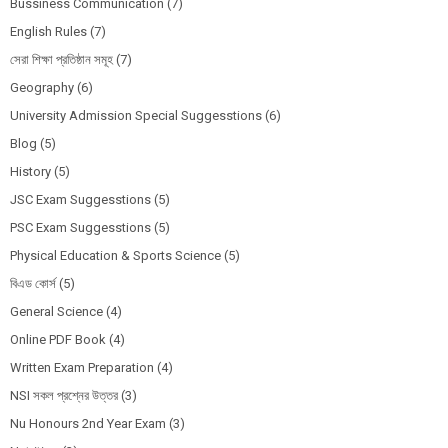
Bussiness Communication
(7)
English Rules
(7)
সেরা শিক্ষা প্রতিষ্ঠান সমূহ
(7)
Geography
(6)
University Admission Special Suggesstions
(6)
Blog
(5)
History
(5)
JSC Exam Suggesstions
(5)
PSC Exam Suggesstions
(5)
Physical Education & Sports Science
(5)
বিএড কোর্স
(5)
General Science
(4)
Online PDF Book
(4)
Written Exam Preparation
(4)
NSI সকল প্রশ্নের উত্তর
(3)
Nu Honours 2nd Year Exam
(3)