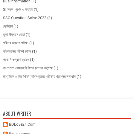
Bus information
(1)
SI সকল প্রশ্ন ও উত্তর
(1)
SSC Question Solve 2022
(1)
ছোট্টগল্প
(1)
তুলা উন্নয়ন বোর্ড
(1)
পরিবার কল্যাণ পরীক্ষা
(1)
পশ্চিমবঙ্গের পরীক্ষা রুটিন
(1)
প্রবাসি কল্যাণ ব্যাংক
(1)
বাংলাদেশ বেসরকারি বিমান চলাচল কর্তৃপক্ষ
(1)
মাধ্যমিক ও উচ্চ শিক্ষা অধিদপ্তরের পরীক্ষার প্রশ্নের সমাধান
(1)
ABOUT WRITER
BDLove24.Com
Bipul ahmed