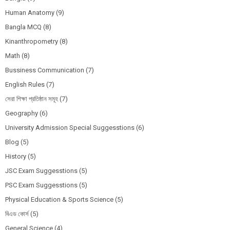
Human Anatomy
(9)
Bangla MCQ
(8)
Kinanthropometry
(8)
Math
(8)
Bussiness Communication
(7)
English Rules
(7)
সেরা শিক্ষা প্রতিষ্ঠান সমূহ
(7)
Geography
(6)
University Admission Special Suggesstions
(6)
Blog
(5)
History
(5)
JSC Exam Suggesstions
(5)
PSC Exam Suggesstions
(5)
Physical Education & Sports Science
(5)
বিএড কোর্স
(5)
General Science
(4)