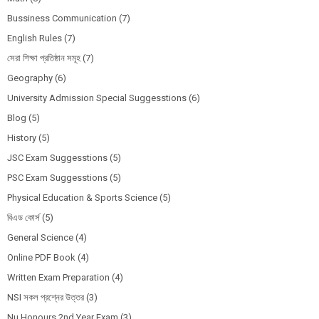
Bussiness Communication
(7)
English Rules
(7)
সেরা শিক্ষা প্রতিষ্ঠান সমূহ
(7)
Geography
(6)
University Admission Special Suggesstions
(6)
Blog
(5)
History
(5)
JSC Exam Suggesstions
(5)
PSC Exam Suggesstions
(5)
Physical Education & Sports Science
(5)
বিএড কোর্স
(5)
General Science
(4)
Online PDF Book
(4)
Written Exam Preparation
(4)
NSI সকল প্রশ্নের উত্তর
(3)
Nu Honours 2nd Year Exam
(3)