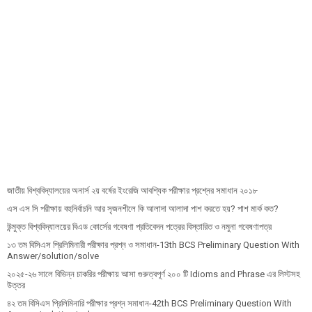
জাতীয় বিশ্ববিদ্যালয়ের অনার্স ২য় বর্ষের ইংরেজি আবশ্যিক পরীক্ষার প্রশ্নের সমাধান ২০১৮
এস এস সি পরীক্ষায় বহুনির্বাচনি আর সৃজনশীলে কি আলাদা আলাদা পাশ করতে হয়? পাশ মার্ক কত?
উন্মুক্ত বিশ্ববিদ্যালয়ের বিএড কোর্সের গবেষণা প্রতিবেদন পত্রের বিস্তারিত ও নমুনা গবেষণাপত্র
১৩ তম বিসিএস প্রি‌লি‌মিনারী পরীক্ষার প্রশ্ন ও সমাধান-13th BCS Preliminary Question With
Answer/solution/solve
২০২৫-২৬ সালে বিভিন্ন চাকরির পরীক্ষায় আসা গুরুত্বপূর্ণ ২০০ টি Idioms and Phrase এর লিস্টসহ
উত্তর
৪২ তম বিসিএস প্রিলিমিনারি পরীক্ষার প্রশ্ন সমাধান-42th BCS Preliminary Question With