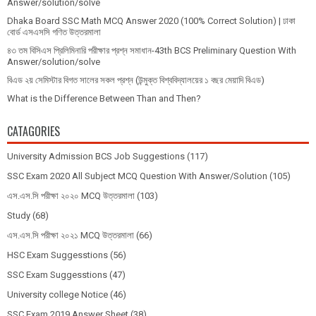
Answer/solution/solve
Dhaka Board SSC Math MCQ Answer 2020 (100% Correct Solution) | ঢাকা
বোর্ড এসএসসি গণিত উত্তরমালা
৪৩ তম বিসিএস প্রিলিমিনারি পরীক্ষার প্রশ্ন সমাধান-43th BCS Preliminary Question With
Answer/solution/solve
বিএড ২য় সেমিস্টার বিগত সালের সকল প্রশ্ন (উন্মুক্ত বিশ্ববিদ্যালয়ের ১ বছর মেয়াদি বিএড)
What is the Difference Between Than and Then?
CATAGORIES
University Admission BCS Job Suggestions
(117)
SSC Exam 2020 All Subject MCQ Question With Answer/Solution
(105)
এস.এস.সি পরীক্ষা ২০২০ MCQ উত্তরমালা
(103)
Study
(68)
এস.এস.সি পরীক্ষা ২০২১ MCQ উত্তরমালা
(66)
HSC Exam Suggesstions
(56)
SSC Exam Suggesstions
(47)
University college Notice
(46)
SSC Exam 2019 Answer Sheet
(38)