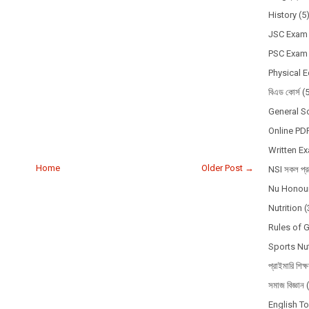
History
(5
JSC Exam
PSC Exam
Physical 
বিএড কোর্স
(
General S
Online PD
Written E
Home
Older Post →
NSI সকল প্রশ
Nu Honour
Nutrition
(
Rules of 
Sports Nut
প্রাইমারি শিক্
সমাজ বিজ্ঞান
English T