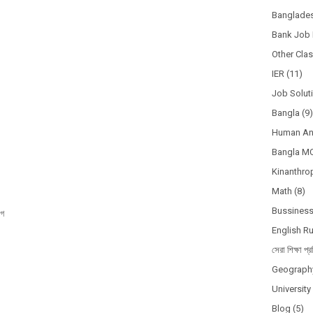
Banglades
Bank Job 
Other Cla
IER
(11)
Job Solut
Bangla
(9)
Human A
Bangla M
Kinanthro
Math
(8)
Bussines
গে
English R
সেরা শিক্ষা প্র
Geograph
Universit
Blog
(5)