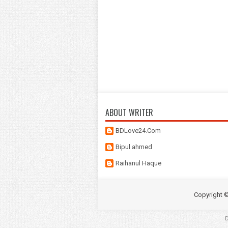
ABOUT WRITER
BDLove24.Com
Bipul ahmed
Raihanul Haque
Copyright 