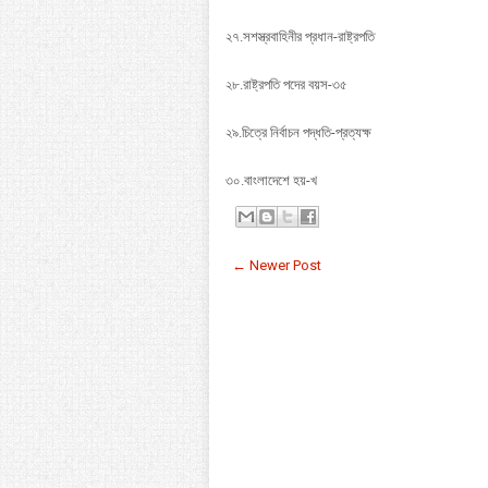
২৭.সশস্ত্রবাহিনীর প্রধান-রাষ্ট্রপতি
২৮.রাষ্ট্রপতি পদের বয়স-৩৫
২৯.চিত্রে নির্বাচন পদ্ধতি-প্রত্যক্ষ
৩০.বাংলাদেশে হয়-খ
← Newer Post