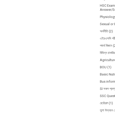
HSC Exam 
Answer/So
Physiolog
Sexual or 
অর্থনীতি
(2)
এইচএসসি পরী
পদার্থ বিজ্ঞান
(
বিভিন্ন চাকরির
Agricultur
BOU
(1)
Basic Nutr
Bus infor
SI সকল প্রশ্
SSC Quest
ছোট্টগল্প
(1)
তুলা উন্নয়ন ব