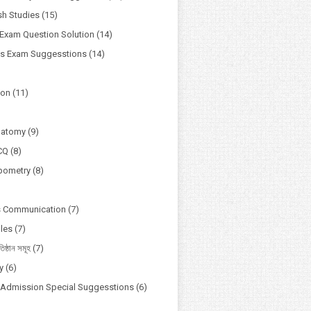
h Studies
(15)
Exam Question Solution
(14)
ss Exam Suggesstions
(14)
ion
(11)
natomy
(9)
CQ
(8)
pometry
(8)
s Communication
(7)
ules
(7)
তিষ্ঠান সমূহ
(7)
y
(6)
y Admission Special Suggesstions
(6)