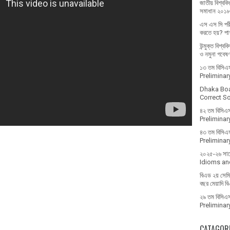
জাতীয় বিশ্ববিদ
সমাধান ২০১
এস এস সি পরী
করতে হয়? পাশ
উন্মুক্ত বিশ্ব
ও নমুনা গবেষ
১৩ তম বিসিএস 
Prelimina
Dhaka Bo
Correct Sol
৪২ তম বিসিএস
Prelimina
৪৩ তম বিসিএস
Prelimina
২০২৫-২৬ সালে 
Idioms and
বিএড ২য় সেমিস
বছর মেয়াদি ব
২৯ তম বিসিএস 
Prelimina
CATAGOR