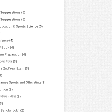
)
 Suggesstions
(5)
 Suggesstions
(5)
Education & Sports Science
(5)
5)
cience
(4)
F Book
(4)
xam Preparation
(4)
্নের উত্তর
(3)
s 2nd Year Exam
(3)
3)
Games Sports and Officiating
(3)
rition
(3)
ষক নিয়োগ পরীক্ষা
(3)
(3)
o Bangla (Job)
(2)