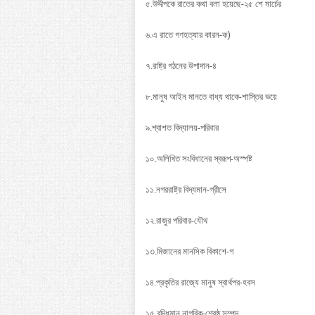
৫.উদ্দীপকে রাতের কথা বলা হয়েছে-২৫ শে মার্চের
৬.এ রাতে গণহত্যার কারন-ক)
৭.রাষ্ট্র গঠনের উপাদান-৪
৮.মানুষ আইন মানতে বাধ্য থাকে-শাস্তির ভয়ে
৯.শ্বাশত বিদ্যালয়-পরিবার
১০.অলিখিত সংবিধানের স্বরূপ-অস্পষ্ট
১১.নগররাষ্ট্র বিদ্যমান-গ্রীসে
১২.রাজুর পরিবার-যৌথ
১৩.মিজানের মানসিক বিকাশে-গ
১৪.প্রকৃতির রাজ্যে মানুষ স্বার্থপর-হবস
১৫.বুদ্ধিমান নাগরিক-শ্রেষ্ঠ সম্পদ