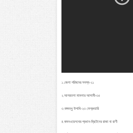
১.জেলা পরিষদের সদস্য-২১
২.আগরতলা মামলার আসামী-৩৫
৩.বঙ্গবন্ধু উপাধি-২৩ ফেব্রুয়ারি
৪.কমনওয়েলথের প্রধান-ব্রিটেনের রাজা বা রাণী