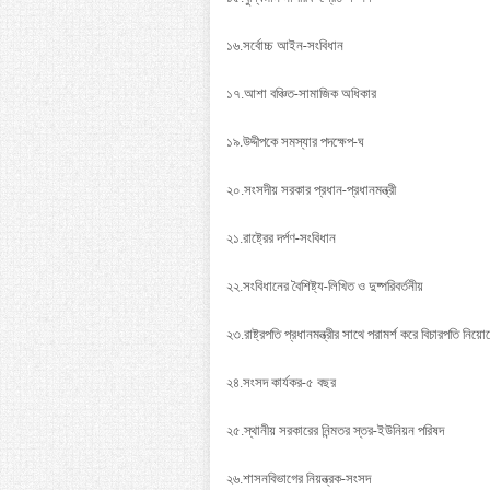
১৬.সর্বোচ্চ আইন-সংবিধান
১৭.আশা বঞ্চিত-সামাজিক অধিকার
১৯.উদ্দীপকে সমস্যার পদক্ষেপ-ঘ
২০.সংসদীয় সরকার প্রধান-প্রধানমন্ত্রী
২১.রাষ্ট্রের দর্পণ-সংবিধান
২২.সংবিধানের বৈশিষ্ট্য-লিখিত ও দুষ্পরিবর্তনীয়
২৩.রাষ্ট্রপতি প্রধানমন্ত্রীর সাথে পরামর্শ করে বিচারপতি নিয়ো
২৪.সংসদ কার্যকর-৫ বছর
২৫.স্থানীয় সরকারের নিন্মতর স্তর-ইউনিয়ন পরিষদ
২৬.শাসনবিভাগের নিয়ন্ত্রক-সংসদ