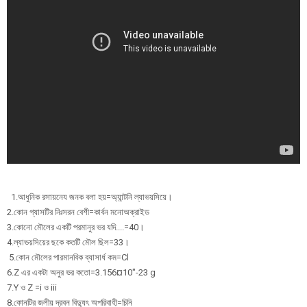
1.আধুনিক রসায়নেয জনক বলা হয়=অ্যান্টনি ল্যাভয়সিয়ে।
2.কোন গ্যাসটির নিঃসরন বেশী=কার্বন মনোঅক্রাইড
3.কোনো মৌলের একটি পরমানুর ভর যদি....=40।
4.ল্যাভয়সিয়ের ছকে কতটি মৌল ছিল=33।
5.কোন মৌলের পারমানবিক ব্যাসার্ধ কম=Cl
6.Z এর একটা অনুর ভর কতো=3.156¤10"-23 g
7.Y ও Z =i ও iii
8.কোনটির জলীয় দ্রবন বিদ্যুৎ অপরিবাহী=চিনি