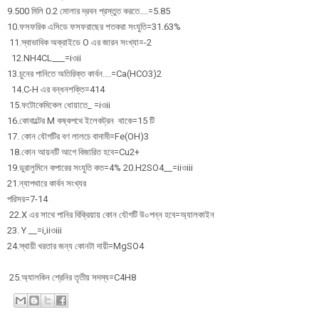
9.500 মিলি 0.2 মোলার দ্রবন প্রস্তুত করতে....=5.85
10.ফসফরিক এসিডে ফসফরাছের শতকরা সংযুতি=31.63%
11.স্বাভাবিক অক্রাইডে O এর জারন সংখ্যা=-2
12.NH4CL___=iওii
13.চুনের পানিতে অতিরিক্ত কার্বন....=Ca(HCO3)2
14.C-H এর বন্ধনশক্তি=414
15.ফটোকেমিকেল ধোয়াতে_ =iওii
16.কোবাল্টের M কষ্কপথে ইলেকট্রন থাকে=15 টি
17. কোন যৌগটির বণ লালচে বাদামী=Fe(OH)3
18.কোন আয়নটি আগে বিজারিত হবে=Cu2+
19.ডুরালুমিনে কপারের সংযুতি কত=4% 20.H2SO4__=iiওiii
21.ন্যাপথারে কার্বন সংখ্যর
পরিসর=7-14
22.X এর সাথে পানির বিক্রিয়ায় কোন যৌগটি উ০পন্ন হবে=অ্যালকাইন
23. Y __=i,iiওiii
24.স্থায়ী খরতার জন্য কোনটা দায়ী=MgSO4
25.অ্যালকিন শ্রেনির তৃতীয় সদস্য=C4H8