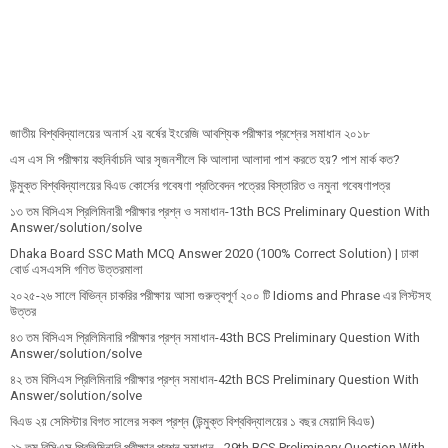
জাতীয় বিশ্ববিদ্যালয়ের অনার্স ২য় বর্ষের ইংরেজি আবশ্যিক পরীক্ষার প্রশ্নের সমাধান ২০১৮
এস এস সি পরীক্ষায় বহুনির্বাচনি আর সৃজনশীলে কি আলাদা আলাদা পাশ করতে হয়? পাশ মার্ক কত?
উন্মুক্ত বিশ্ববিদ্যালয়ের বিএড কোর্সের গবেষণা প্রতিবেদন পত্রের বিস্তারিত ও নমুনা গবেষণাপত্র
১৩ তম বিসিএস প্রি‌লি‌মিনারী পরীক্ষার প্রশ্ন ও সমাধান-13th BCS Preliminary Question With
Answer/solution/solve
Dhaka Board SSC Math MCQ Answer 2020 (100% Correct Solution) | ঢাকা
বোর্ড এসএসসি গণিত উত্তরমালা
২০২৫-২৬ সালে বিভিন্ন চাকরির পরীক্ষায় আসা গুরুত্বপূর্ণ ২০০ টি Idioms and Phrase এর লিস্টসহ
উত্তর
৪৩ তম বিসিএস প্রিলিমিনারি পরীক্ষার প্রশ্ন সমাধান-43th BCS Preliminary Question With
Answer/solution/solve
৪২ তম বিসিএস প্রিলিমিনারি পরীক্ষার প্রশ্ন সমাধান-42th BCS Preliminary Question With
Answer/solution/solve
বিএড ২য় সেমিস্টার বিগত সালের সকল প্রশ্ন (উন্মুক্ত বিশ্ববিদ্যালয়ের ১ বছর মেয়াদি বিএড)
২৯ তম বিসিএস প্রিলিমিনারি পরীক্ষার প্রশ্ন সমাধান - 29th BCS Preliminary Question With