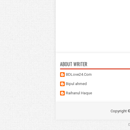
ABOUT WRITER
BDLove24.Com
Bipul ahmed
Raihanul Haque
Copyright 