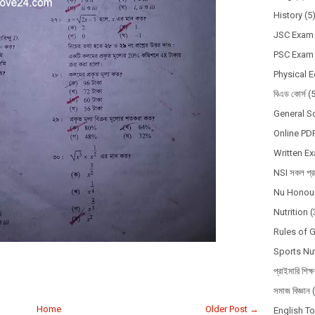
History
(5
JSC Exam
PSC Exam
Physical 
বিএড কোর্স
(
General S
Online PD
Written E
NSI সকল প্রশ
Nu Honour
Nutrition
(
Rules of 
Sports Nut
প্রাইমারি শিক্
সমাজ বিজ্ঞান
Home
Older Post →
English T