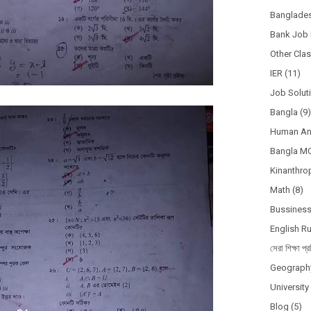
Banglades
Bank Job 
Other Cla
IER
(11)
Job Solut
Bangla
(9)
Human A
Bangla M
Kinanthro
Math
(8)
Bussines
English R
সেরা শিক্ষা প্র
Geograph
Universit
Blog
(5)