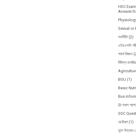
HSC Exam 
Answer/So
Physiolog
Sexual or 
অর্থনীতি
(2)
এইচএসসি পরী
পদার্থ বিজ্ঞান
(
বিভিন্ন চাকরির
Agricultur
BOU
(1)
Basic Nutr
Bus infor
SI সকল প্রশ্
SSC Quest
ছোট্টগল্প
(1)
তুলা উন্নয়ন ব