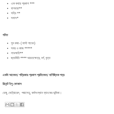
এক কথায় প্রকাশ ***
বাগধারা**
সন্ধি **
সমাস*
গনিত
সুদ কষা- ( মাস্ট পাবেন)
সময় ও কাজ *****
লাভক্ষতি**
জ্যামিতি **** আয়তক্ষেত্র, বর্গ, বৃত্ত
একটা আবেদন/ পত্রিকায় প্রকাশ প্রতিবেদন/ বাণিজ্যিক পত্র
রিসেন্ট ইসু ফোকাস
ডেঙ্গু, মেট্রোরেল, পদ্মাসেতু, কর্মসংস্থান ব্যাংকের ভূমিকা।