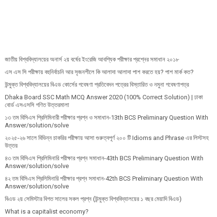
জাতীয় বিশ্ববিদ্যালয়ের অনার্স ২য় বর্ষের ইংরেজি আবশ্যিক পরীক্ষার প্রশ্নের সমাধান ২০১৮
এস এস সি পরীক্ষায় বহুনির্বাচনি আর সৃজনশীলে কি আলাদা আলাদা পাশ করতে হয়? পাশ মার্ক কত?
উন্মুক্ত বিশ্ববিদ্যালয়ের বিএড কোর্সের গবেষণা প্রতিবেদন পত্রের বিস্তারিত ও নমুনা গবেষণাপত্র
Dhaka Board SSC Math MCQ Answer 2020 (100% Correct Solution) | ঢাকা
বোর্ড এসএসসি গণিত উত্তরমালা
১৩ তম বিসিএস প্রি‌লি‌মিনারী পরীক্ষার প্রশ্ন ও সমাধান-13th BCS Preliminary Question With
Answer/solution/solve
২০২৫-২৬ সালে বিভিন্ন চাকরির পরীক্ষায় আসা গুরুত্বপূর্ণ ২০০ টি Idioms and Phrase এর লিস্টসহ
উত্তর
৪৩ তম বিসিএস প্রিলিমিনারি পরীক্ষার প্রশ্ন সমাধান-43th BCS Preliminary Question With
Answer/solution/solve
৪২ তম বিসিএস প্রিলিমিনারি পরীক্ষার প্রশ্ন সমাধান-42th BCS Preliminary Question With
Answer/solution/solve
বিএড ২য় সেমিস্টার বিগত সালের সকল প্রশ্ন (উন্মুক্ত বিশ্ববিদ্যালয়ের ১ বছর মেয়াদি বিএড)
What is a capitalist economy?