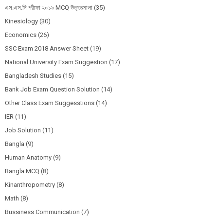
এস.এস.সি পরীক্ষা ২০১৯ MCQ উত্তরমালা
(35)
Kinesiology
(30)
Economics
(26)
SSC Exam 2018 Answer Sheet
(19)
National University Exam Suggestion
(17)
Bangladesh Studies
(15)
Bank Job Exam Question Solution
(14)
Other Class Exam Suggesstions
(14)
IER
(11)
Job Solution
(11)
Bangla
(9)
Human Anatomy
(9)
Bangla MCQ
(8)
Kinanthropometry
(8)
Math
(8)
Bussiness Communication
(7)