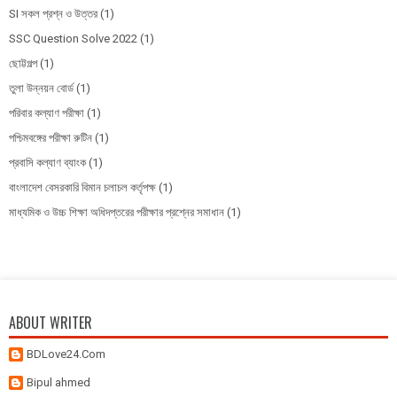
SI সকল প্রশ্ন ও উত্তর
(1)
SSC Question Solve 2022
(1)
ছোট্টগল্প
(1)
তুলা উন্নয়ন বোর্ড
(1)
পরিবার কল্যাণ পরীক্ষা
(1)
পশ্চিমবঙ্গের পরীক্ষা রুটিন
(1)
প্রবাসি কল্যাণ ব্যাংক
(1)
বাংলাদেশ বেসরকারি বিমান চলাচল কর্তৃপক্ষ
(1)
মাধ্যমিক ও উচ্চ শিক্ষা অধিদপ্তরের পরীক্ষার প্রশ্নের সমাধান
(1)
ABOUT WRITER
BDLove24.Com
Bipul ahmed