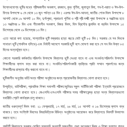
উল্লেখযোগ্য ছুটির মধ্যে গ্রীষ্মকালীন অবকাশ, রমজান, বুদ্ধ পূর্ণিমা, জুমাতুল বিদা, শব-ই-বরাত ও ঈদ-উল-
ফিতর উপলক্ষে ৬ মে থেকে ১৩ জুন পর্যন্ত ৩৪ দিন। এরপর ঈদ-উল-আযহা, জাতীয় শোক দিবস উপলক্ষে ৮
আগস্ট থেকে ১৯ আগস্ট ১০ দিন; দুর্গাপূজা, প্রবারণা পূর্ণিমা ও শ্রী শ্রী লক্ষ্মী পূজা উপলক্ষে ৪ অক্টোবর হতে
১৩ অক্টোবর ৮ দিন এবং শীতকালীন অবকাশ, বিজয় দিবস, যিশু খ্রিস্টের জন্মদিন বা বড়দিন উপলক্ষে ১৫
ডিসেম্বর থেকে ২৯ ডিসেম্বর ১৩ দিন।
এতে আরো বলা হয়েছে, সাপ্তাহিক ছুটি শুক্রবার ছাড়া বছরে মোট ছুটি ৮৫ দিন। সরকার যে সব দিনকে
সাধারণ ছুটি (পাবলিক হলিডে) এবং নির্বাহী আদেশে সরকারি ছুটি বলে ঘোষণা করা হবে সে সব দিন উক্ত ৮৫
দিনের অন্তর্ভুক্ত হবে।
কোনো সরকারি কর্মকর্তার পরিদর্শন উপলক্ষে বিদ্যালয় ছুটি দেওয়া যাবে না এবং সংবর্ধনা/পরিদর্শন উপলক্ষে
শিক্ষার্থীদের ক্লাস বন্ধ করা যাবে না। সংবর্ধিত/পরিদর্শনকারী ব্যক্তির প্রতি সম্মান প্রদর্শনের জন্য
শিক্ষার্থীদের রাস্তায় দাঁড় করানো যাবে না।
ছুটিকালীন অনুষ্ঠেয় ভর্তি/অন্য পরীক্ষা অনুষ্ঠানের জন্য প্রয়োজনীয় বিদ্যালয় খোলা রাখতে হবে।
উপবৃত্তি, ভর্তিপরীক্ষা, প্রাথমিক শিক্ষা সমাপনী পরীক্ষা/জুনিয়র স্কুল সার্টিফিকেট পরীক্ষা ইত্যাদি প্রয়োজনে
বিদ্যালয় খোলা রাখতে হবে। জেএসসি/এসএসসি পরীক্ষার সময় পরীক্ষাকেন্দ্র ছাড়া অন্য বিদ্যালয়গুলো
যথারীতি শ্রেণি কার্যক্রম চালু থাকবে।
জাতীয় গুরুত্বপূর্ণ দিবস যথা: ২১ ফেব্রুয়ারি, ১৭ মার্চ, ২৬ মার্চ, ১৫ আগস্ট ও ১৬ ডিসেম্বর ক্লাস বন্ধ
থাকবে। তবে সংশ্লিষ্ট দিবসের বিষয়ভিত্তিক বিভিন্ন অনুষ্ঠানের আয়োজন করে বিদ্যালয়ে দিবসটি উদযাপন
করতে হবে।
প্রতিটি বিদ্যালয়ে সরকার ঘোষিত সময়সূচি অনুযায়ী সৃজনশীল মেধা অন্বেষণ দিবস ও শিক্ষা সপ্তাহ পালন