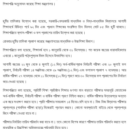
শিক্ষাপঞ্জি অনুমোদন করেছে শিক্ষা মন্ত্রণালয়।
ছুটির তালিকায় উল্লেখ করা হয়েছে, সরকারি-বেসরকারি মাধ্যমিক ও নিম্ন-মাধ্যমিক বিদ্যালয়ে আগামী
শিক্ষাবর্ষে বিভিন্ন পর্বে ৯২ দিন এবং প্রধান শিক্ষকের সংরক্ষিত তিন দিনসহ মোট ৮৫ দিন ছুটি থাকবে।
শিক্ষাপঞ্জিতে ক্লাস-পরীক্ষা ও ফল প্রকাশের তারিখ উল্লেখ করা হয়েছে।
রোববার ছুটির তালিকা প্রকাশ করেছে মন্ত্রণালয়ের মাধ্যমিক ও উচ্চশিক্ষা বিভাগ।
শিক্ষাপঞ্জিতে বলা হয়েছে, শিক্ষাবর্ষ হবে ১ জানুয়ারি থেকে ৩১ ডিসেম্বর। গত কয়েক বছরের ধারাবাহিকতায়
এবারো ১ জানুয়ারি পাঠ্যপুস্তক দিবস হিসেবে উদযাপিত হবে।
আগামী বছরের ২২ জুন থেকে ৪ জুলাই (১২ দিন) অর্ধ-বার্ষিক/প্রাক নির্বাচনী পরীক্ষা এবং ২০ জুলাই ফল
প্রকাশ, নির্বাচনী পরীক্ষা ১৪ অক্টোবর থেকে ২৯ অক্টোবর (১২ দিন) এবং ফলাফল প্রকাশ ৭ নভেম্বর। আর
বার্ষিক পরীক্ষা ২৭ নভেম্বর থেকে ১১ ডিসেম্বর (১২ দিন) গ্রহণ করে ৩০ ডিসেম্বর ফল প্রকাশের দিন নির্ধারণ
করে দেওয়া হয়েছে।
শিক্ষাপঞ্জিতে বলা হয়েছে, প্রতিটি শিক্ষা প্রতিষ্ঠান শিক্ষার গুণগত মান বাড়াতে পরীক্ষার সময়সূচি মোতাবেক
অর্ধ-বার্ষিক পরীক্ষা, নির্বাচনী পরীক্ষা ও বার্ষিক পরীক্ষা গ্রহণ নিশ্চিত করবে। বার্ষিক পরীক্ষার উত্তরপত্র অন্তত
এক বছর সংরক্ষণ করতে হবে। প্রতি পরীক্ষার সময়কাল ১৪ দিনের বেশি হবে না। নিজ নিজ বিদ্যালয় পরীক্ষার
প্রশ্নপত্র (পাবলিক পরীক্ষা ছাড়া) নিজেরাই প্রণয়ন করবে। কোনো অবস্থাতেই বাইরে থেকে প্রশ্নপত্র
কিনে পরীক্ষা নেওয়া যাবে না।
পরীক্ষার নির্ধারিত তারিখ পরিবর্তন করা যাবে না। তবে কোনো বিশেষ কারণে পরীক্ষার তারিখ পরিবর্তন করতে হলে
মাধ্যমিক ও উচ্চশিক্ষা অধিদফতরের পূর্বানুমতি নিতে হবে।