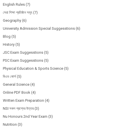
English Rules
(7)
সেরা শিক্ষা প্রতিষ্ঠান সমূহ
(7)
Geography
(6)
University Admission Special Suggesstions
(6)
Blog
(5)
History
(5)
JSC Exam Suggesstions
(5)
PSC Exam Suggesstions
(5)
Physical Education & Sports Science
(5)
বিএড কোর্স
(5)
General Science
(4)
Online PDF Book
(4)
Written Exam Preparation
(4)
NSI সকল প্রশ্নের উত্তর
(3)
Nu Honours 2nd Year Exam
(3)
Nutrition
(3)