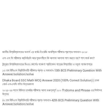
জাতীয় বিশ্ববিদ্যালয়ের অনার্স ২য় বর্ষের ইংরেজি আবশ্যিক পরীক্ষার প্রশ্নের সমাধান ২০১৮
এস এস সি পরীক্ষায় বহুনির্বাচনি আর সৃজনশীলে কি আলাদা আলাদা পাশ করতে হয়? পাশ মার্ক কত?
উন্মুক্ত বিশ্ববিদ্যালয়ের বিএড কোর্সের গবেষণা প্রতিবেদন পত্রের বিস্তারিত ও নমুনা গবেষণাপত্র
১৩ তম বিসিএস প্রি‌লি‌মিনারী পরীক্ষার প্রশ্ন ও সমাধান-13th BCS Preliminary Question With
Answer/solution/solve
Dhaka Board SSC Math MCQ Answer 2020 (100% Correct Solution) | ঢাকা
বোর্ড এসএসসি গণিত উত্তরমালা
২০২৫-২৬ সালে বিভিন্ন চাকরির পরীক্ষায় আসা গুরুত্বপূর্ণ ২০০ টি Idioms and Phrase এর লিস্টসহ
উত্তর
৪২ তম বিসিএস প্রিলিমিনারি পরীক্ষার প্রশ্ন সমাধান-42th BCS Preliminary Question With
Answer/solution/solve